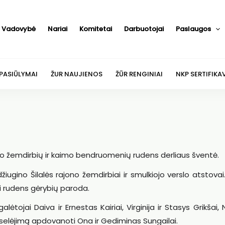
Vadovybė
Nariai
Komitetai
Darbuotojai
Paslaugos
 PASIŪLYMAI
ŽUR NAUJIENOS
ŽŪR RENGINIAI
NKP SERTIFIKA
jono žemdirbių ir kaimo bendruomenių rudens derliaus šventė.
ugino Šilalės rajono žemdirbiai ir smulkiojo verslo atstovai
ei rudens gėrybių paroda.
tojai Daiva ir Ernestas Kairiai, Virginija ir Stasys Grikšai, Ni
oselėjimą apdovanoti Ona ir Gediminas Sungailai.