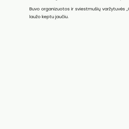
Buvo organizuotos ir sviestmušių varžytuvės „Ge
laužo keptu jaučiu.