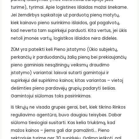
turime), tyrimai. Apie logistines išlaidas mažai šnekame.
Jei žemdirbys sąskaitoje už parduotą pieną matytų,
kiek kainavo pieno surinkimo išlaidos, gal pagalvotų,
kad neverta tam supirkėjui parduoti. Kita vertus, jei ūkis
netoli įmonės vartų, logistikos išlaidos nėra didelės.
ŽŪM yra pateikti keli Pieno įstatymo (Ūkio subjektų,
perkančių ir parduodančių žalią pieną bei prekiaujančių
pieno gaminiais nesąžiningų veiksmų draudimo
įstatymo) variantai: laisvai sutarti gamintojui ir
supirkėjui dėl supirkimo kainos; kitas variantas – vietoj
dešimties pieno pardavėjų grupių padaryti šešias.
Gamintojui siūlomas toks pasirinkimas.
Iš tikrųjų ne visada grupės gerai, bet, kiek tikrino Rinkos
reguliavimo agentūra, buvo daugiau teisybės. Dabar
siūloma tiesiogiai susitarti. Kas kelia triukšmą, kad
mažos kainos – jiems gali dar pamažinti… Pieno
sektoriuje turime per 30 supirkėjų. Galima ieškoti, gal