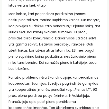
kitas vertins kiek kitaip.
Man keista, kad pagrindinės perdirbimo įmonės
nesirūpina žaliava, mažina supirkimo kainas. Kur matyta,
kad pirkėjas su tiekėju taip bendrautų? Pjauna šaką, ant
kurios sėdi. Kai karvių skaičius sumažės 30 proc.,
prasidės tikroji konkurencija. Dabar visos Baltijos šalys
yra, galima sakyti, Lietuvos perdirbėjų rankose. Gali
ateiti laikas, kai latviai atras kitą rinką. ES mes pagal
pieno supirkimo kainą paskutiniai, nes žaliavinio pieno
rinka tarsi bendra. Kai sumažės pieno ir Latvijoje, tada
bus triukšmo.
Panašių problemų nėra Skandinavijoje, kur perdirbimas
kooperuotas. Suomijos, Švedijos pagrindinės gamyklos
yra kooperatinės įmonės, panašiai kaip „Pienas LT“, 90
proc. pieno perdirba patys ūkininkai. Ir Vokietijoje,
Prancūzijoje apie pusė pieno perdirbama
kooperatinėse įmonėse. Ten ūkininkams svarbiausia ne