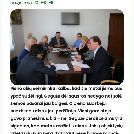
Naujienos
/
2019-05-16
Pieno ūkių šeimininkai kalba, kad šie metai jiems bus
ypač sudėtingi. Gegužę dėl sausros nedygo net žolė,
žiemos pašarai jau baigėsi. O pieno supirkėjai
supirkimo kainas jau peržiūrėjo. Vieni gamintojai
gavo pranešimus, kiti – ne. Gegužė perdirbėjams yra
signalas, kad metas mažinti kainas. Jokių objektyvių
priežasčių tam nėra. Tarptautinėse biržose padėtis