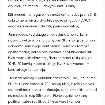
Ūkininkas paskaičiavo, kad per mėnesį neteks nei
daugiau, nei mažiau – devynis šimtus eurų.
Kiti pranešimų negavo, nes mažinant priedus pranešti iš
anksto nėra privalu. „Nustebs gavę pinigus“, – LVPŪA
vadovui apmaudu ir dėl kitų pieno gamintojų.
Jam skaudu, kad daugėja nusivylusių žmonių, kurie
ryžtasi trauktis iš pieno gamybos. Štai ir jo gyvenamoje
Gardamo seniūnijoje bent vienas ūkininkas tam yra
apsisprendęs, pereis prie mėsinės galvijininkystės. Kiti
išvis meta ūkininkavimą. „Žinau nemažai tokių ūkių po
10-15, 20 karvių. Nebėra. Dingę, išvažiavę žmonės“, –
konstatuoja tendenciją.
Traukiasi mažieji ir vidutiniai gamintojai. Tokių dauguma.
Šilutės rajone didžiausi 200 karvių ūkiai, ir tokių čia vos
du. Perdirbėjai atvirai deklaruoja, kad pieno ūkis turi būti
ne mažesnis kaip 105 karvių. Pieno supirkimo kainų
politika mažesnius ūkius iš tiesų varo į kampą.