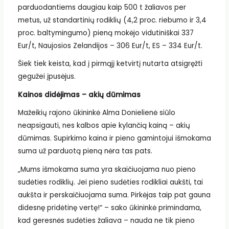
parduodantiems daugiau kaip 500 t žaliavos per
metus, už standartinių rodiklių (4,2 proc. riebumo ir 3,4
proc. baltymingumo) pieną mokėjo vidutiniškai 337
Eur/t, Naujosios Zelandijos – 306 Eur/t, ES – 334 Eur/t.
Šiek tiek keista, kad į pirmąjį ketvirtį nutarta atsigręžti
gegužei įpusėjus.
Kainos didėjimas – akių dūmimas
Mažeikių rajono ūkininkė Alma Donielienė siūlo
neapsigauti, nes kalbos apie kylančią kainą – akių
dūmimas. Supirkimo kaina ir pieno gamintojui išmokama
suma už parduotą pieną nėra tas pats.
„Mums išmokama suma yra skaičiuojama nuo pieno
sudėties rodiklių. Jei pieno sudėties rodikliai aukšti, tai
aukšta ir perskaičiuojama suma. Pirkėjas taip pat gauna
didesnę pridėtinę vertę!“ – sako ūkininkė primindama,
kad geresnės sudėties žaliava – nauda ne tik pieno