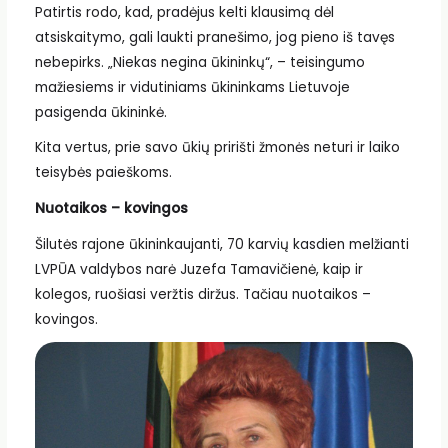
Patirtis rodo, kad, pradėjus kelti klausimą dėl
atsiskaitymo, gali laukti pranešimo, jog pieno iš tavęs
nebepirks. „Niekas negina ūkininkų“, – teisingumo
mažiesiems ir vidutiniams ūkininkams Lietuvoje
pasigenda ūkininkė.
Kita vertus, prie savo ūkių pririšti žmonės neturi ir laiko
teisybės paieškoms.
Nuotaikos – kovingos
Šilutės rajone ūkininkaujanti, 70 karvių kasdien melžianti
LVPŪA valdybos narė Juzefa Tamavičienė, kaip ir
kolegos, ruošiasi veržtis diržus. Tačiau nuotaikos –
kovingos.