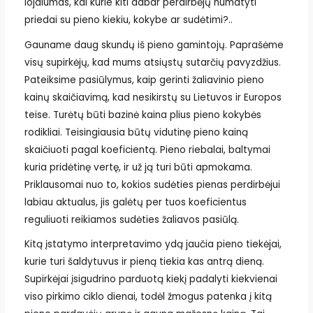
lojalumas, kai kurie kiti dabar perdirbėjų numatyti
priedai su pieno kiekiu, kokybe ar sudėtimi?..
Gauname daug skundų iš pieno gamintojų. Paprašėme
visų supirkėjų, kad mums atsiųstų sutarčių pavyzdžius.
Pateiksime pasiūlymus, kaip gerinti žaliavinio pieno
kainų skaičiavimą, kad nesikirstų su Lietuvos ir Europos
teise. Turėtų būti bazinė kaina plius pieno kokybės
rodikliai. Teisingiausia būtų vidutinę pieno kainą
skaičiuoti pagal koeficientą. Pieno riebalai, baltymai
kuria pridėtinę vertę, ir už ją turi būti apmokama.
Priklausomai nuo to, kokios sudėties pienas perdirbėjui
labiau aktualus, jis galėtų per tuos koeficientus
reguliuoti reikiamos sudėties žaliavos pasiūlą.
Kitą įstatymo interpretavimo ydą jaučia pieno tiekėjai,
kurie turi šaldytuvus ir pieną tiekia kas antrą dieną.
Supirkėjai įsigudrino parduotą kiekį padalyti kiekvienai
viso pirkimo ciklo dienai, todėl žmogus patenka į kitą