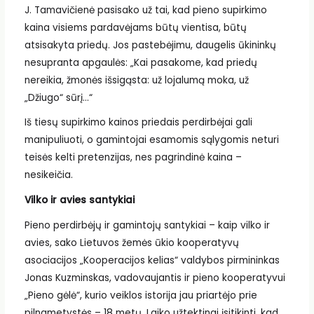
J. Tamavičienė pasisako už tai, kad pieno supirkimo
kaina visiems pardavėjams būtų vientisa, būtų
atsisakyta priedų. Jos pastebėjimu, daugelis ūkininkų
nesupranta apgaulės: „Kai pasakome, kad priedų
nereikia, žmonės išsigąsta: už lojalumą moka, už
„Džiugo“ sūrį…“
Iš tiesų supirkimo kainos priedais perdirbėjai gali
manipuliuoti, o gamintojai esamomis sąlygomis neturi
teisės kelti pretenzijas, nes pagrindinė kaina –
nesikeičia.
Vilko ir avies santykiai
Pieno perdirbėjų ir gamintojų santykiai – kaip vilko ir
avies, sako Lietuvos žemės ūkio kooperatyvų
asociacijos „Kooperacijos kelias“ valdybos pirmininkas
Jonas Kuzminskas, vadovaujantis ir pieno kooperatyvui
„Pieno gėlė“, kurio veiklos istorija jau priartėjo prie
pilnametystės – 18 metų. Laiko užtektinai įsitikinti, kad