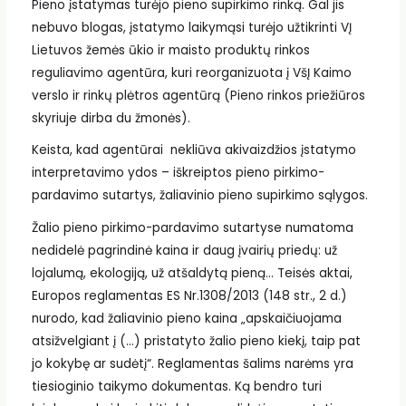
Pieno įstatymas turėjo pieno supirkimo rinką. Gal jis
nebuvo blogas, įstatymo laikymąsi turėjo užtikrinti VĮ
Lietuvos žemės ūkio ir maisto produktų rinkos
reguliavimo agentūra, kuri reorganizuota į VšĮ Kaimo
verslo ir rinkų plėtros agentūrą (Pieno rinkos priežiūros
skyriuje dirba du žmonės).
Keista, kad agentūrai nekliūva akivaizdžios įstatymo
interpretavimo ydos – iškreiptos pieno pirkimo-
pardavimo sutartys, žaliavinio pieno supirkimo sąlygos.
Žalio pieno pirkimo-pardavimo sutartyse numatoma
nedidelė pagrindinė kaina ir daug įvairių priedų: už
lojalumą, ekologiją, už atšaldytą pieną… Teisės aktai,
Europos reglamentas ES Nr.1308/2013 (148 str., 2 d.)
nurodo, kad žaliavinio pieno kaina „apskaičiuojama
atsižvelgiant į (…) pristatyto žalio pieno kiekį, taip pat
jo kokybę ar sudėtį“. Reglamentas šalims narėms yra
tiesioginio taikymo dokumentas. Ką bendro turi