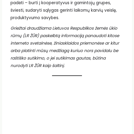
padėti – burti į kooperatyvus ir gamintojų grupes,
šviesti, sudaryti sąlygas gerinti laikomų karvių veislę,
produktyvumo savybes.
Griežtai draudžiama Lietuvos Respublikos žemės ūkio
rūmų (LR ŽŪR) paskelbtą informaciją panaudoti kitose
interneto svetainėse, žiniasklaidos priemonėse ar kitur
arba platinti mūsų medžiagą kuriuo nors pavidalu be
raštiško sutikimo, o jei sutikimas gautas, būtina
nurodyti LR ŽŪR kaip šaltinį.