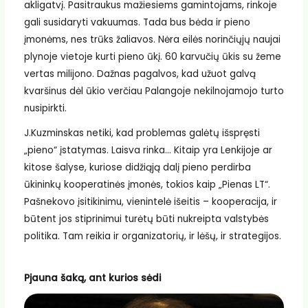
akligatvį. Pasitraukus mažiesiems gamintojams, rinkoje
gali susidaryti vakuumas. Tada bus bėda ir pieno
įmonėms, nes trūks žaliavos. Nėra eilės norinčiųjų naujai
plynoje vietoje kurti pieno ūkį. 60 karvučių ūkis su žeme
vertas milijono. Dažnas pagalvos, kad užuot galvą
kvaršinus dėl ūkio verčiau Palangoje nekilnojamojo turto
nusipirkti.
J.Kuzminskas netiki, kad problemas galėtų išspręsti
„pieno“ įstatymas. Laisva rinka… Kitaip yra Lenkijoje ar
kitose šalyse, kuriose didžiąją dalį pieno perdirba
ūkininkų kooperatinės įmonės, tokios kaip „Pienas LT“.
Pašnekovo įsitikinimu, vienintelė išeitis – kooperacija, ir
būtent jos stiprinimui turėtų būti nukreipta valstybės
politika. Tam reikia ir organizatorių, ir lėšų, ir strategijos.
Pjauna šaką, ant kurios sėdi