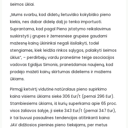
šeimos ūkiai.
„Mums svarbu, kad didėtų lietuviško kokybiško pieno
kiekis, nes dabar didelę dalį jo tenka importuoti.
Suprantama, kad pagal Pieno įstatymo reikalavimus
suskirstyti į grupes ir žemesnėse grupėse gaudami
mažesnę kainą ūkininkai negali išsilaikyti, todėl
stengiamės, kiek leidžia rinkos sąlygos, palaikyti šeimos
ūkius“, – perdirbėjų vardu pranešime teigė asociacijos
vadovas Egidijus Simonis, pranešdamas naujieną, kad
pradėjo mažėti kainų skirtumas dideliems ir mažiems
ūkiams.
Pirmąjį ketvirtį vidutinė natūralaus pieno supirkimo
kaina visiems ūkiams siekė 306 Eur/t (pernai 296 Eur).
Stambiesiems ūkiams, iš kurių superkama apie 65 proc.
visos žaliavos šalyje, ji siekė 343 Eur/t (pernai 347 Eur),
ir tai buvusi pasaulines tendencijas atitinkanti kaina:
JAV didžiosios pieninės pieno tiekėjams, per metus