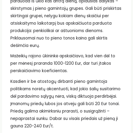
parduoda iš ūkio kas antrą dieną, opiausias dalykas –
skirstymas į pieno gamintojų grupes. Gali būti priskirtas
skirtingai grupei, nelygu kokiam dienų skaičiui per
atsiskaitymo laikotarpį bus apskaičiuota parduota
produkcija: penkiolikai ar aštuonioms dienoms.
Priklausomai nuo to pieno tonos kaina gali skirtis
dešimčia eurų.
Mažeikių rajono ūkininkė apskaičiavo, kad vien dėl to
per mėnesį praranda 1000-1200 Eur, dar turi įtakos
perskaičiavimo koeficientas.
Kasdien ir be atostogų dirbanti pieno gamintoja
politikams norėtų akcentuoti, kad jokio šalių susitarimo
dėl pardavimo sąlygų nėra, viską diktuoja perdirbėjai.
Įmanomų priedų lubos jos atveju gali būti 20 Eur tonai.
Priedą galima akimirksniu prarasti, o susigrąžinti –
nepaprastai sunku. Dabar su visais priedais už pieną ji
gauna 220-240 Eur/t.