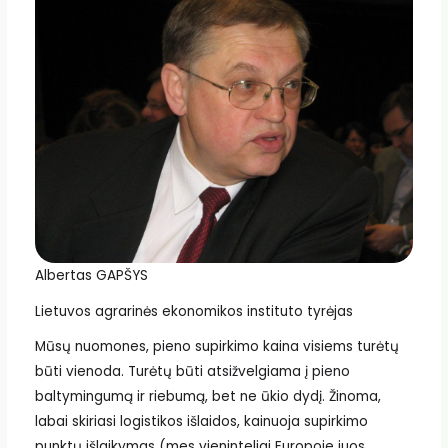
Albertas GAPŠYS
Lietuvos agrarinės ekonomikos instituto tyrėjas
Mūsų nuomones, pieno supirkimo kaina visiems turėtų
būti vienoda. Turėtų būti atsižvelgiama į pieno
baltymingumą ir riebumą, bet ne ūkio dydį. Žinoma,
labai skiriasi logistikos išlaidos, kainuoja supirkimo
punktų išlaikymas (mes vieninteliai Europoje juos