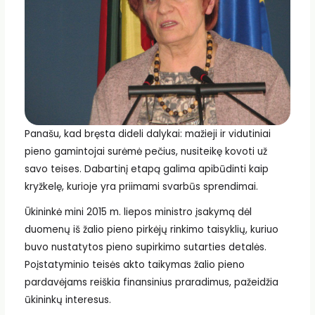
Panašu, kad bręsta dideli dalykai: mažieji ir vidutiniai
pieno gamintojai surėmė pečius, nusiteikę kovoti už
savo teises. Dabartinį etapą galima apibūdinti kaip
kryžkelę, kurioje yra priimami svarbūs sprendimai.
Ūkininkė mini 2015 m. liepos ministro įsakymą dėl
duomenų iš žalio pieno pirkėjų rinkimo taisyklių, kuriuo
buvo nustatytos pieno supirkimo sutarties detalės.
Poįstatyminio teisės akto taikymas žalio pieno
pardavėjams reiškia finansinius praradimus, pažeidžia
ūkininkų interesus.