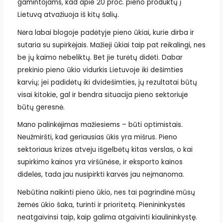
gamintojams, kad apie 20 proc. pieno produktų į
Lietuvą atvažiuoja iš kitų šalių.
Nėra labai blogoje padėtyje pieno ūkiai, kurie dirba ir
sutaria su supirkėjais. Mažieji ūkiai taip pat reikalingi, nes
be jų kaimo nebeliktų. Bet jie turėtų didėti. Dabar
prekinio pieno ūkio vidurkis Lietuvoje iki dešimties
karvių; jei padidėtų iki dvidešimties, jų rezultatai būtų
visai kitokie, gal ir bendra situacija pieno sektoriuje
būtų geresnė.
Mano palinkėjimas mažiesiems – būti optimistais.
Neužmiršti, kad geriausias ūkis yra mišrus. Pieno
sektoriaus krizės atveju išgelbėtų kitas verslas, o kai
supirkimo kainos yra viršūnėse, ir eksporto kainos
didelės, tada jau nusipirkti karvės jau neįmanoma.
Nebūtina naikinti pieno ūkio, nes tai pagrindinė mūsų
žemės ūkio šaka, turinti ir prioritetą. Pienininkystės
neatgaivinsi taip, kaip galima atgaivinti kiaulininkystę.