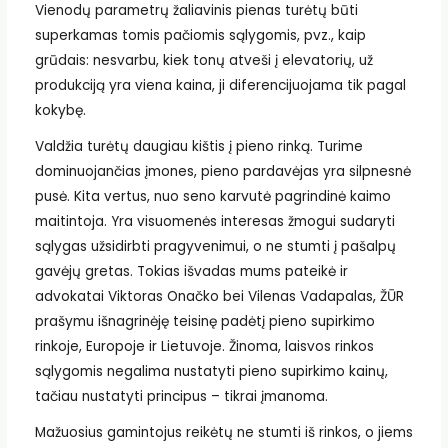
Vienodų parametrų žaliavinis pienas turėtų būti
superkamas tomis pačiomis sąlygomis, pvz., kaip
grūdais: nesvarbu, kiek tonų atveši į elevatorių, už
produkciją yra viena kaina, ji diferencijuojama tik pagal
kokybę.
Valdžia turėtų daugiau kištis į pieno rinką. Turime
dominuojančias įmones, pieno pardavėjas yra silpnesnė
pusė. Kita vertus, nuo seno karvutė pagrindinė kaimo
maitintoja. Yra visuomenės interesas žmogui sudaryti
sąlygas užsidirbti pragyvenimui, o ne stumti į pašalpų
gavėjų gretas. Tokias išvadas mums pateikė ir
advokatai Viktoras Onačko bei Vilenas Vadapalas, ŽŪR
prašymu išnagrinėję teisinę padėtį pieno supirkimo
rinkoje, Europoje ir Lietuvoje. Žinoma, laisvos rinkos
sąlygomis negalima nustatyti pieno supirkimo kainų,
tačiau nustatyti principus – tikrai įmanoma.
Mažuosius gamintojus reikėtų ne stumti iš rinkos, o jiems