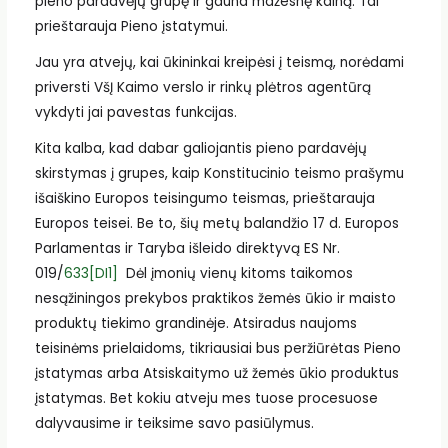
pieno pardavėjų grupę ir gauna mažesnę kainą. Tai
prieštarauja Pieno įstatymui.
Jau yra atvejų, kai ūkininkai kreipėsi į teismą, norėdami
priversti VšĮ Kaimo verslo ir rinkų plėtros agentūrą
vykdyti jai pavestas funkcijas.
Kita kalba, kad dabar galiojantis pieno pardavėjų
skirstymas į grupes, kaip Konstitucinio teismo prašymu
išaiškino Europos teisingumo teismas, prieštarauja
Europos teisei. Be to, šių metų balandžio 17 d. Europos
Parlamentas ir Taryba išleido direktyvą ES Nr.
019/
633
[DI1]
Dėl įmonių vienų kitoms taikomos
nesąžiningos prekybos praktikos žemės ūkio ir maisto
produktų tiekimo grandinėje. Atsiradus naujoms
teisinėms prielaidoms, tikriausiai bus peržiūrėtas Pieno
įstatymas arba Atsiskaitymo už žemės ūkio produktus
įstatymas. Bet kokiu atveju mes tuose procesuose
dalyvausime ir teiksime savo pasiūlymus.