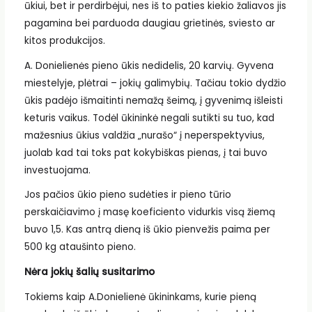
ūkiui, bet ir perdirbėjui, nes iš to paties kiekio žaliavos jis
pagamina bei parduoda daugiau grietinės, sviesto ar
kitos produkcijos.
A. Donielienės pieno ūkis nedidelis, 20 karvių. Gyvena
miestelyje, plėtrai – jokių galimybių. Tačiau tokio dydžio
ūkis padėjo išmaitinti nemažą šeimą, į gyvenimą išleisti
keturis vaikus. Todėl ūkininkė negali sutikti su tuo, kad
mažesnius ūkius valdžia „nurašo“ į neperspektyvius,
juolab kad tai toks pat kokybiškas pienas, į tai buvo
investuojama.
Jos pačios ūkio pieno sudėties ir pieno tūrio
perskaičiavimo į masę koeficiento vidurkis visą žiemą
buvo 1,5. Kas antrą dieną iš ūkio pienvežis paima per
500 kg ataušinto pieno.
Nėra jokių šalių susitarimo
Tokiems kaip A.Donielienė ūkininkams, kurie pieną