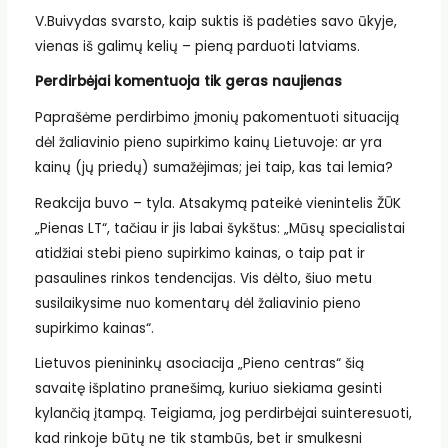
V.Buivydas svarsto, kaip suktis iš padėties savo ūkyje,
vienas iš galimų kelių – pieną parduoti latviams.
Perdirbėjai komentuoja tik geras naujienas
Paprašėme perdirbimo įmonių pakomentuoti situaciją
dėl žaliavinio pieno supirkimo kainų Lietuvoje: ar yra
kainų (jų priedų) sumažėjimas; jei taip, kas tai lemia?
Reakcija buvo – tyla. Atsakymą pateikė vienintelis ŽŪK
„Pienas LT“, tačiau ir jis labai šykštus: „Mūsų specialistai
atidžiai stebi pieno supirkimo kainas, o taip pat ir
pasaulines rinkos tendencijas. Vis dėlto, šiuo metu
susilaikysime nuo komentarų dėl žaliavinio pieno
supirkimo kainas“.
Lietuvos pienininkų asociacija „Pieno centras“ šią
savaitę išplatino pranešimą, kuriuo siekiama gesinti
kylančią įtampą. Teigiama, jog perdirbėjai suinteresuoti,
kad rinkoje būtų ne tik stambūs, bet ir smulkesni