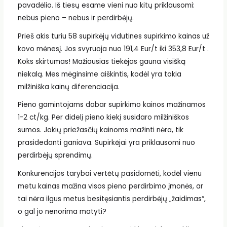
pavadėlio. Iš tiesų esame vieni nuo kitų priklausomi:
nebus pieno – nebus ir perdirbėjų.
Prieš akis turiu 58 supirkėjų vidutines supirkimo kainas už
kovo mėnesį. Jos svyruoja nuo 191,4 Eur/t iki 353,8 Eur/t .
Koks skirtumas! Mažiausias tiekėjas gauna visišką
niekalą. Mes mėginsime aiškintis, kodėl yra tokia
milžiniška kainų diferenciacija.
Pieno gamintojams dabar supirkimo kainos mažinamos
1-2 ct/kg. Per didelį pieno kiekį susidaro milžiniškos
sumos. Jokių priežasčių kainoms mažinti nėra, tik
prasidedanti ganiava. Supirkėjai yra priklausomi nuo
perdirbėjų sprendimų.
Konkurencijos tarybai vertėtų pasidomėti, kodėl vienu
metu kainas mažina visos pieno perdirbimo įmonės, ar
tai nėra ilgus metus besitęsiantis perdirbėjų „žaidimas“,
o gal jo nenorima matyti?