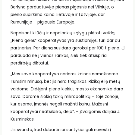
Berlyno parduotuvėje pienas pigesnis nei Vilniuje, o
pieno supirkimo kaina Lietuvoje ir Latvijoje, dar
Rumunijoje – pigiausia Europoje.
Nepaisant kliūčių ir nepalankių sąlygų plėtoti veiklą,
„Pieno gėlės“ kooperatyvas yra sustiprėjęs, turi dar du
partnerius. Per dieną susidaro gerokai per 100 t pieno. Jį
parduoda ne į vienas rankas, šiek tiek atsispiria
perdirbėjų diktatui.
„Mes savo kooperatyvo nariams kainos nemažiname.
Turėsim minusą, bet jis nėra tragiškas. Riziką eilę metų
valdome. Didėjant pieno kiekiui, masto ekonomika daro
savo. Darome šiokią tokią mikropolitiką – toje zonoje,
kur esame, įmonės negali mažinti kainų. Mažesni
kooperatyvai neatsilaiko, deja“, – įžvalgomis dalijasi J.
Kuzminskas.
Jis svarsto, kad dabartiniai santykiai gali nuvesti į