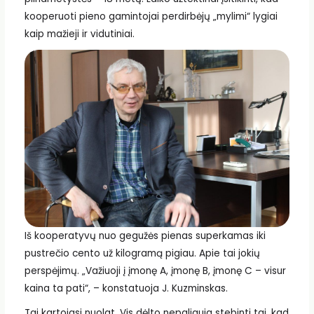
kooperuoti pieno gamintojai perdirbėjų „mylimi“ lygiai
kaip mažieji ir vidutiniai.
Iš kooperatyvų nuo gegužės pienas superkamas iki
pustrečio cento už kilogramą pigiau. Apie tai jokių
perspėjimų. „Važiuoji į įmonę A, įmonę B, įmonę C – visur
kaina ta pati“, – konstatuoja J. Kuzminskas.
Tai kartojasi nuolat. Vis dėlto nepaliauja stebinti tai, kad