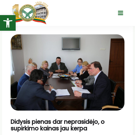
Pereiti
prie
Open toolbar
Main
turinio
Menu
Didysis pienas dar neprasidėjo, o
supirkimo kainas jau kerpa