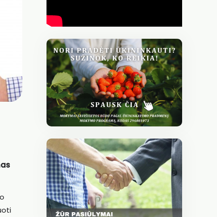
nas
mo
uoti