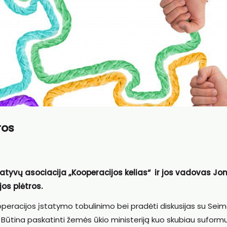
ros
ratyvų asociacija „Kooperacijos kelias“ ir jos vadovas Jo
os plėtros.
Kooperacijos įstatymo tobulinimo bei pradėti diskusijas su Sei
 Būtina paskatinti žemės ūkio ministeriją kuo skubiau suform