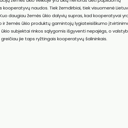
eraciją žemės ūkio veikloje yra ūkių nenoras dėti papildomų
os kooperatyvų naudos. Tiek žemdirbiai, tiek visuomenė Lietu
ą. Kuo daugiau žemės ūkio dalyvių supras, kad kooperatyvai yr
ir žemės ūkio produktų gamintojų lygiateisiškumo įtvirtinimo
kio subjektai rinkos sąlygomis išgyventi nepajėgs, o valsty
eičiau jie taps ryžtingais kooperatyvų šalininkais.