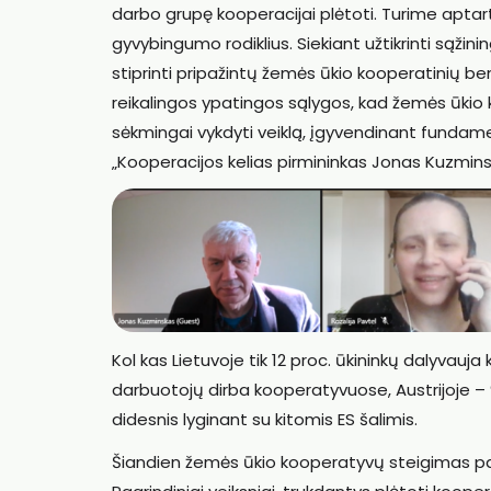
darbo grupę kooperacijai plėtoti. Turime ap
gyvybingumo rodiklius. Siekiant užtikrinti sąžini
stiprinti pripažintų žemės ūkio kooperatinių 
reikalingos ypatingos sąlygos, kad žemės ūkio 
sėkmingai vykdyti veiklą, įgyvendinant fundamen
„Kooperacijos kelias pirmininkas Jonas Kuzmins
Kol kas Lietuvoje tik 12 proc. ūkininkų dalyvauj
darbuotojų dirba kooperatyvuose, Austrijoje – 
didesnis lyginant su kitomis ES šalimis.
Šiandien žemės ūkio kooperatyvų steigimas patir