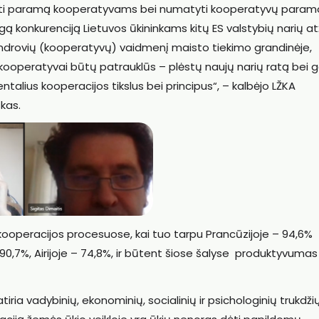
tarti paramą kooperatyvams bei numatyti kooperatyvų param
ngą konkurenciją Lietuvos ūkininkams kitų ES valstybių narių atž
bendrovių (kooperatyvų) vaidmenį maisto tiekimo grandinėje,
kooperatyvai būtų patrauklūs – plėstų naujų narių ratą bei 
talius kooperacijos tikslus bei principus“, – kalbėjo LŽKA
kas.
a kooperacijos procesuose, kai tuo tarpu Prancūzijoje – 94,6%
90,7%, Airijoje – 74,8%, ir būtent šiose šalyse produktyvumas
ia vadybinių, ekonominių, socialinių ir psichologinių trukdžių