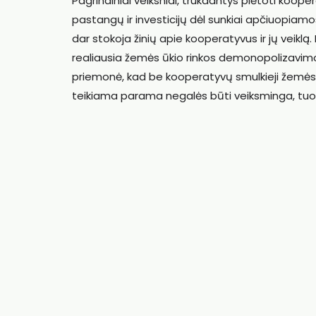
Pagrindiniai veiksniai, trukdantys plėtoti koop
pastangų ir investicijų dėl sunkiai apčiuopiam
dar stokoja žinių apie kooperatyvus ir jų veikl
realiausia žemės ūkio rinkos demonopolizavimo 
priemonė, kad be kooperatyvų smulkieji žemės ū
teikiama parama negalės būti veiksminga, tuo gr