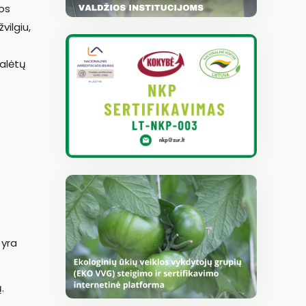
os
vilgiu,
galėtų
 yra
.