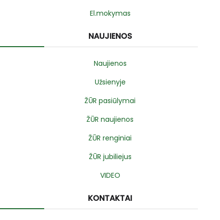
El.mokymas
NAUJIENOS
Naujienos
Užsienyje
ŽŪR pasiūlymai
ŽŪR naujienos
ŽŪR renginiai
ŽŪR jubiliejus
VIDEO
KONTAKTAI