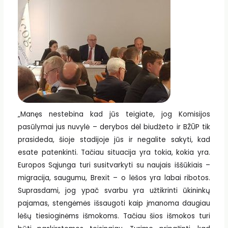
„Manęs nestebina kad jūs teigiate, jog Komisijos
pasūlymai jus nuvylė – derybos dėl biudžeto ir BŽŪP tik
prasideda, šioje stadijoje jūs ir negalite sakyti, kad
esate patenkinti. Tačiau situacija yra tokia, kokia yra.
Europos Sąjunga turi susitvarkyti su naujais iššūkiais –
migracija, saugumu, Brexit – o lėšos yra labai ribotos.
Suprasdami, jog ypač svarbu yra užtikrinti ūkininkų
pajamas, stengėmės išsaugoti kaip įmanoma daugiau
lėšų tiesioginėms išmokoms. Tačiau šios išmokos turi