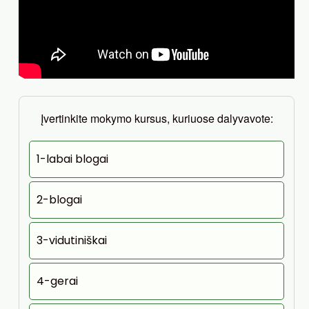
Įvertinkite mokymo kursus, kuriuose dalyvavote:
1-labai blogai
2-blogai
3-vidutiniškai
4-gerai