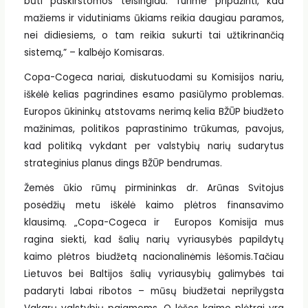
būti paskirstomos teisingiau. Turime pripažinti, kad
mažiems ir vidutiniams ūkiams reikia daugiau paramos,
nei didiesiems, o tam reikia sukurti tai užtikrinančią
sistemą,” – kalbėjo Komisaras.
Copa-Cogeca nariai, diskutuodami su Komisijos nariu,
iškėlė kelias pagrindines esamo pasiūlymo problemas.
Europos ūkininkų atstovams nerimą kelia BŽŪP biudžeto
mažinimas, politikos paprastinimo trūkumas, pavojus,
kad politiką vykdant per valstybių narių sudarytus
strateginius planus dings BŽŪP bendrumas.
Žemės ūkio rūmų pirmininkas dr. Arūnas Svitojus
posėdžių metu iškėlė kaimo plėtros finansavimo
klausimą. „Copa-Cogeca ir Europos Komisija mus
ragina siekti, kad šalių narių vyriausybės papildytų
kaimo plėtros biudžetą nacionalinėmis lėšomis.Tačiau
Lietuvos bei Baltijos šalių vyriausybių galimybės tai
padaryti labai ribotos – mūsų biudžetai neprilygsta