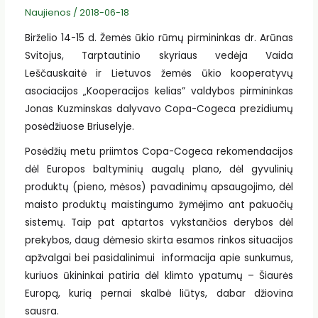
Naujienos
/
2018-06-18
Birželio 14-15 d. Žemės ūkio rūmų pirmininkas dr. Arūnas
Svitojus, Tarptautinio skyriaus vedėja Vaida
Leščauskaitė ir Lietuvos žemės ūkio kooperatyvų
asociacijos „Kooperacijos kelias” valdybos pirmininkas
Jonas Kuzminskas dalyvavo Copa-Cogeca prezidiumų
posėdžiuose Briuselyje.
Posėdžių metu priimtos Copa-Cogeca rekomendacijos
dėl Europos baltyminių augalų plano, dėl gyvulinių
produktų (pieno, mėsos) pavadinimų apsaugojimo, dėl
maisto produktų maistingumo žymėjimo ant pakuočių
sistemų. Taip pat aptartos vykstančios derybos dėl
prekybos, daug dėmesio skirta esamos rinkos situacijos
apžvalgai bei pasidalinimui informacija apie sunkumus,
kuriuos ūkininkai patiria dėl klimto ypatumų – Šiaurės
Europą, kurią pernai skalbė liūtys, dabar džiovina
sausra.