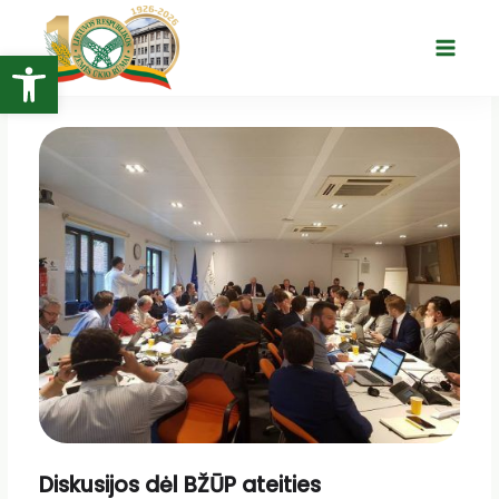
Pereiti
prie
Open toolbar
Main
turinio
Menu
Diskusijos dėl BŽŪP ateities