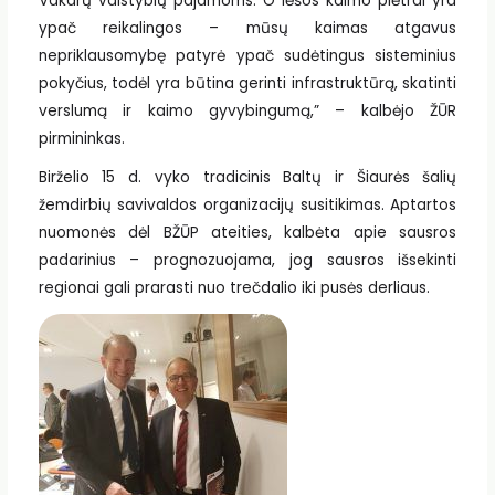
Vakarų valstybių pajamoms. O lėšos kaimo plėtrai yra
ypač reikalingos – mūsų kaimas atgavus
nepriklausomybę patyrė ypač sudėtingus sisteminius
pokyčius, todėl yra būtina gerinti infrastruktūrą, skatinti
verslumą ir kaimo gyvybingumą,” – kalbėjo ŽŪR
pirmininkas.
Birželio 15 d. vyko tradicinis Baltų ir Šiaurės šalių
žemdirbių savivaldos organizacijų susitikimas. Aptartos
nuomonės dėl BŽŪP ateities, kalbėta apie sausros
padarinius – prognozuojama, jog sausros išsekinti
regionai gali prarasti nuo trečdalio iki pusės derliaus.