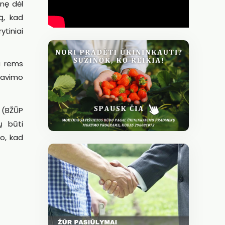
nę dėl
ą, kad
tiniai
a rems
savimo
 (BŽŪP
ų būti
vo, kad