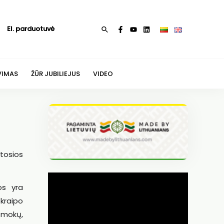
El. parduotuvė
Paieška
VIMAS
ŽŪR JUBILIEJUS
VIDEO
etosios
os yra
škraipo
šmokų,