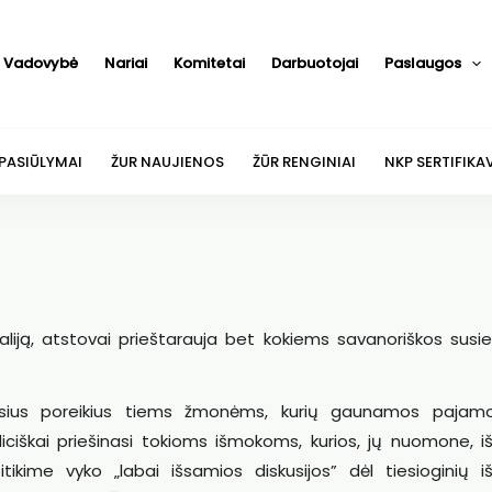
Vadovybė
Nariai
Komitetai
Darbuotojai
Paslaugos
 PASIŪLYMAI
ŽUR NAUJIENOS
ŽŪR RENGINIAI
NKP SERTIFIKA
 Italiją, atstovai prieštarauja bet kokiems savanoriškos susi
ausius poreikius tiems žmonėms, kurių gaunamos pajam
iciškai priešinasi tokioms išmokoms, kurios, jų nuomone, i
ikime vyko „labai išsamios diskusijos” dėl tiesioginių i