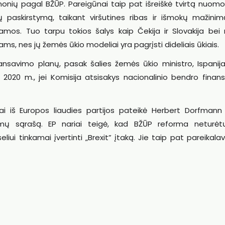
monių pagal BŽŪP. Pareigūnai taip pat išreiškė tvirtą nuomo
ų paskirstymą, taikant viršutines ribas ir išmokų mažinim
s. Tuo tarpu tokios šalys kaip Čekija ir Slovakija bei ry
ms, nes jų žemės ūkio modeliai yra pagrįsti dideliais ūkiais.
nansavimo planų, pasak šalies žemės ūkio ministro, Ispanij
2020 m., jei Komisija atsisakys nacionalinio bendro finan
i iš Europos liaudies partijos pateikė Herbert Dorfmann
mų sąrašą. EP nariai teigė, kad BŽŪP reforma neturėt
useliui tinkamai įvertinti „Brexit” įtaką. Jie taip pat pareikala