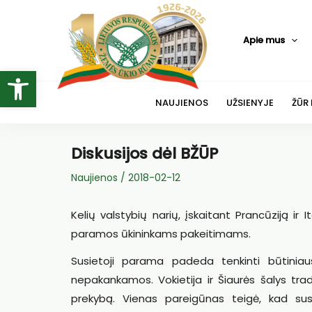
Pereiti
prie
Apie mus
turinio
Open toolbar
NAUJIENOS
UŽSIENYJE
ŽŪR
Diskusijos dėl BŽŪP
Naujienos
/
2018-02-12
Kelių valstybių narių, įskaitant Prancūziją ir
paramos ūkininkams pakeitimams.
Susietoji parama padeda tenkinti būtini
nepakankamos. Vokietija ir Šiaurės šalys trad
prekybą. Vienas pareigūnas teigė, kad susit