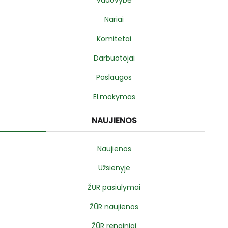
Vadovybė
Nariai
Komitetai
Darbuotojai
Paslaugos
El.mokymas
NAUJIENOS
Naujienos
Užsienyje
ŽŪR pasiūlymai
ŽŪR naujienos
ŽŪR renginiai