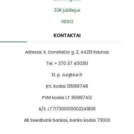
ŽŪR jubiliejus
VIDEO
KONTAKTAI
Adresas: K. Donelaičio g. 2, 44213 Kaunas
Tel. + 370 37 400351
El. p. zur@zur.lt
Įm. kodas 135199748
PVM kodas LT 351997412
A/S. LT717300010002241806
AB Swedbank bankas, banko kodas 73000