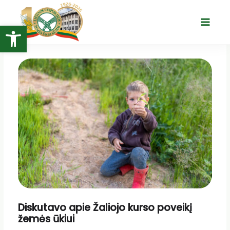
Pereiti
prie
Open toolbar
Main
turinio
Menu
Diskutavo apie Žaliojo kurso poveikį
žemės ūkiui