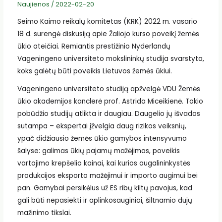
Naujienos
/
2022-02-20
Seimo Kaimo reikalų komitetas (KRK) 2022 m. vasario
18 d. surengė diskusiją apie Žaliojo kurso poveikį žemės
ūkio ateičiai. Remiantis prestižinio Nyderlandų
Vageningeno universiteto mokslininkų studija svarstyta,
koks galėtų būti poveikis Lietuvos žemės ūkiui.
Vageningeno universiteto studiją apžvelgė VDU Žemės
ūkio akademijos kanclerė prof. Astrida Miceikienė. Tokio
pobūdžio studijų atlikta ir daugiau. Daugelio jų išvados
sutampa – ekspertai įžvelgia daug rizikos veiksnių,
ypač didžiausio žemės ūkio gamybos intensyvumo
šalyse: galimas ūkių pajamų mažėjimas, poveikis
vartojimo krepšelio kainai, kai kurios augalininkystės
produkcijos eksporto mažėjimui ir importo augimui bei
pan. Gamybai persikėlus už ES ribų kiltų pavojus, kad
gali būti nepasiekti ir aplinkosauginiai, šiltnamio dujų
mažinimo tikslai.