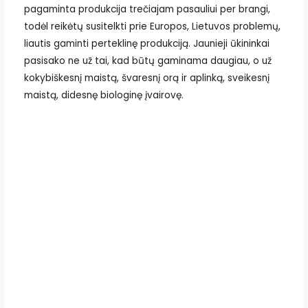
pagaminta produkcija trečiajam pasauliui per brangi,
todėl reikėtų susitelkti prie Europos, Lietuvos problemų,
liautis gaminti perteklinę produkciją. Jaunieji ūkininkai
pasisako ne už tai, kad būtų gaminama daugiau, o už
kokybiškesnį maistą, švaresnį orą ir aplinką, sveikesnį
maistą, didesnę biologinę įvairovę.