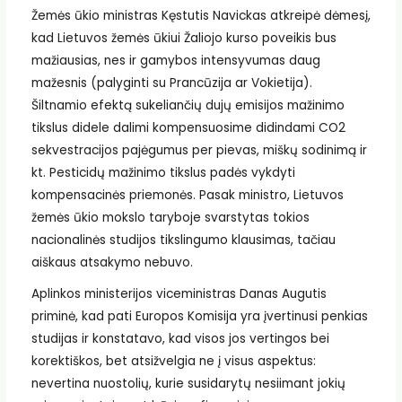
Žemės ūkio ministras Kęstutis Navickas atkreipė dėmesį,
kad Lietuvos žemės ūkiui Žaliojo kurso poveikis bus
mažiausias, nes ir gamybos intensyvumas daug
mažesnis (palyginti su Prancūzija ar Vokietija).
Šiltnamio efektą sukeliančių dujų emisijos mažinimo
tikslus didele dalimi kompensuosime didindami CO2
sekvestracijos pajėgumus per pievas, miškų sodinimą ir
kt. Pesticidų mažinimo tikslus padės vykdyti
kompensacinės priemonės. Pasak ministro, Lietuvos
žemės ūkio mokslo taryboje svarstytas tokios
nacionalinės studijos tikslingumo klausimas, tačiau
aiškaus atsakymo nebuvo.
Aplinkos ministerijos viceministras Danas Augutis
priminė, kad pati Europos Komisija yra įvertinusi penkias
studijas ir konstatavo, kad visos jos vertingos bei
korektiškos, bet atsižvelgia ne į visus aspektus:
nevertina nuostolių, kurie susidarytų nesiimant jokių