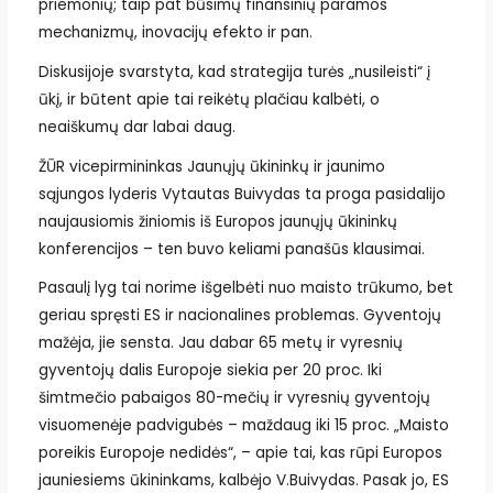
priemonių; taip pat būsimų finansinių paramos
mechanizmų, inovacijų efekto ir pan.
Diskusijoje svarstyta, kad strategija turės „nusileisti“ į
ūkį, ir būtent apie tai reikėtų plačiau kalbėti, o
neaiškumų dar labai daug.
ŽŪR vicepirmininkas Jaunųjų ūkininkų ir jaunimo
sąjungos lyderis Vytautas Buivydas ta proga pasidalijo
naujausiomis žiniomis iš Europos jaunųjų ūkininkų
konferencijos – ten buvo keliami panašūs klausimai.
Pasaulį lyg tai norime išgelbėti nuo maisto trūkumo, bet
geriau spręsti ES ir nacionalines problemas. Gyventojų
mažėja, jie sensta. Jau dabar 65 metų ir vyresnių
gyventojų dalis Europoje siekia per 20 proc. Iki
šimtmečio pabaigos 80-mečių ir vyresnių gyventojų
visuomenėje padvigubės – maždaug iki 15 proc. „Maisto
poreikis Europoje nedidės“, – apie tai, kas rūpi Europos
jauniesiems ūkininkams, kalbėjo V.Buivydas. Pasak jo, ES