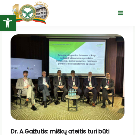
Pereiti
prie
Open toolbar
Main
turinio
Menu
Dr. A.Gaižutis: miškų ateitis turi būti