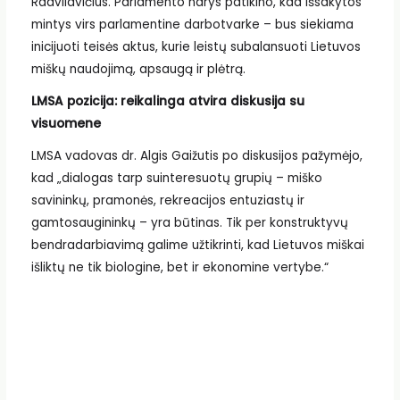
Radvilavičius. Parlamento narys patikino, kad išsakytos
mintys virs parlamentine darbotvarke – bus siekiama
inicijuoti teisės aktus, kurie leistų subalansuoti Lietuvos
miškų naudojimą, apsaugą ir plėtrą.
LMSA pozicija: reikalinga atvira diskusija su
visuomene
LMSA vadovas dr. Algis Gaižutis po diskusijos pažymėjo,
kad „dialogas tarp suinteresuotų grupių – miško
savininkų, pramonės, rekreacijos entuziastų ir
gamtosaugininkų – yra būtinas. Tik per konstruktyvų
bendradarbiavimą galime užtikrinti, kad Lietuvos miškai
išliktų ne tik biologine, bet ir ekonomine vertybe.“