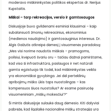
moderavo miškininkystės politikos ekspertas dr. Nerijus
Kupstaitis.
Miškai – tarp rekreacijos, verslo ir gamtosaugos
Diskusijoje buvo gvildenami esminiai klausimai – kaip
subalansuoti žmonių rekreacinius, ekonominius
(medienos naudojimo) ir gamtosauginius interesus. Dr.
Algis Gaižutis atkreipė dėmesį į visuomenės paradoksą:
„Mes visi norime naudotis miškais – pramogoms,
poilsiui, kvėpuoti švariu oru – tačiau dažnai pamirštame,
kad visa ši infrastruktūra, paslaugos ir net natūrali
gamta egzistuoja tik todėl, kad miškininkystės veikla
yra ekonomiškai gyvybinga. Jei dėl perteklinių
apribojimų miško ūkis taps nuostolingas – kas
kompensuos šiuos nuostolius? Ar esame pasiruošę
visuomeniniam „miškų mokesčiui’?“
Ši mintis diskusijoje sulaukė daug dėmesio. Kiti dalyviai
pabrėžė, kad ilgalaikė nacionalinė miškų strategija yra