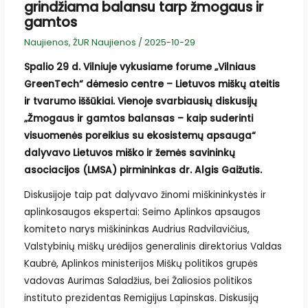
grindžiama balansu tarp žmogaus ir
gamtos
Naujienos
,
ŽUR Naujienos
/
2025-10-29
Spalio 29 d. Vilniuje vykusiame forume „Vilniaus
GreenTech“ dėmesio centre – Lietuvos miškų ateitis
ir tvarumo iššūkiai. Vienoje svarbiausių diskusijų
„Žmogaus ir gamtos balansas – kaip suderinti
visuomenės poreikius su ekosistemų apsauga“
dalyvavo Lietuvos miško ir žemės savininkų
asociacijos (LMSA) pirmininkas dr. Algis Gaižutis.
Diskusijoje taip pat dalyvavo žinomi miškininkystės ir
aplinkosaugos ekspertai: Seimo Aplinkos apsaugos
komiteto narys miškininkas Audrius Radvilavičius,
Valstybinių miškų urėdijos generalinis direktorius Valdas
Kaubrė, Aplinkos ministerijos Miškų politikos grupės
vadovas Aurimas Saladžius, bei Žaliosios politikos
instituto prezidentas Remigijus Lapinskas. Diskusiją