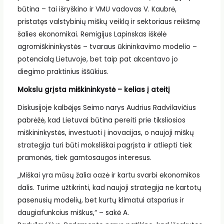
būtina – tai išryškino ir VMU vadovas V. Kaubrė,
pristatęs valstybinių miškų veiklą ir sektoriaus reikšmę
šalies ekonomikai. Remigijus Lapinskas iškėlė
agromiškininkystės – tvaraus ūkininkavimo modelio –
potencialą Lietuvoje, bet taip pat akcentavo jo
diegimo praktinius iššūkius.
Mokslu grįsta miškininkystė – kelias į ateitį
Diskusijoje kalbėjęs Seimo narys Audrius Radvilavičius
pabrėžė, kad Lietuvai būtina pereiti prie tiksliosios
miškininkystės, investuoti į inovacijas, o naujoji miškų
strategija turi būti moksliškai pagrįsta ir atliepti tiek
pramonės, tiek gamtosaugos interesus.
„Miškai yra mūsų žalia oazė ir kartu svarbi ekonomikos
dalis. Turime užtikrinti, kad naujoji strategija ne kartotų
pasenusių modelių, bet kurtų klimatui atsparius ir
daugiafunkcius miškus,“ – sakė A.