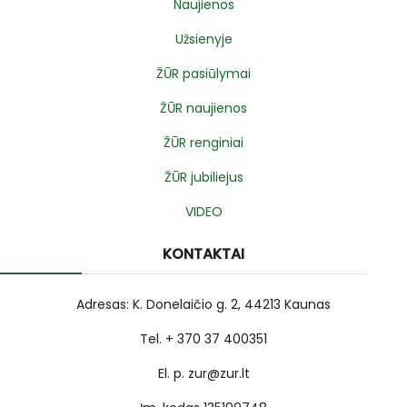
Naujienos
Užsienyje
ŽŪR pasiūlymai
ŽŪR naujienos
ŽŪR renginiai
ŽŪR jubiliejus
VIDEO
KONTAKTAI
Adresas: K. Donelaičio g. 2, 44213 Kaunas
Tel. + 370 37 400351
El. p. zur@zur.lt