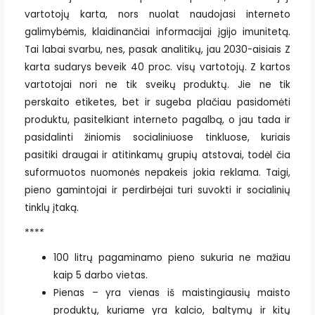
vartotojų karta, nors nuolat naudojasi interneto
galimybėmis, klaidinančiai informacijai įgijo imunitetą.
Tai labai svarbu, nes, pasak analitikų, jau 2030-aisiais Z
karta sudarys beveik 40 proc. visų vartotojų. Z kartos
vartotojai nori ne tik sveikų produktų. Jie ne tik
perskaito etiketes, bet ir sugeba plačiau pasidomėti
produktu, pasitelkiant interneto pagalbą, o jau tada ir
pasidalinti žiniomis socialiniuose tinkluose, kuriais
pasitiki draugai ir atitinkamų grupių atstovai, todėl čia
suformuotos nuomonės nepakeis jokia reklama. Taigi,
pieno gamintojai ir perdirbėjai turi suvokti ir socialinių
tinklų įtaką.
****
100 litrų pagaminamo pieno sukuria ne mažiau
kaip 5 darbo vietas.
Pienas – yra vienas iš maistingiausių maisto
produktų, kuriame yra kalcio, baltymų ir kitų