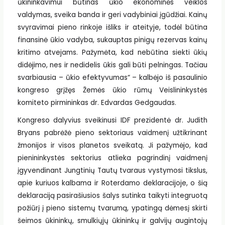
ūkininkavimui būtinas ūkio ekonominės veiklos
valdymas, sveika banda ir geri vadybiniai įgūdžiai. Kainų
svyravimai pieno rinkoje išliks ir ateityje, todėl būtina
finansinė ūkio vadyba, sukauptas pinigų rezervas kainų
kritimo atvejams. Pažymėta, kad nebūtina siekti ūkių
didėjimo, nes ir nedidelis ūkis gali būti pelningas. Tačiau
svarbiausia – ūkio efektyvumas“ – kalbėjo iš pasaulinio
kongreso grįžęs Žemės ūkio rūmų Veislininkystės
komiteto pirmininkas dr. Edvardas Gedgaudas.
Kongreso dalyvius sveikinusi IDF prezidentė dr. Judith
Bryans pabrėžė pieno sektoriaus vaidmenį užtikrinant
žmonijos ir visos planetos sveikatą. Ji pažymėjo, kad
pienininkystės sektorius atlieka pagrindinį vaidmenį
įgyvendinant Jungtinių Tautų tvaraus vystymosi tikslus,
apie kuriuos kalbama ir Roterdamo deklaracijoje, o šią
deklaraciją pasirašiusios šalys sutinka taikyti integruotą
požiūrį į pieno sistemų tvarumą, ypatingą dėmesį skirti
šeimos ūkininkų, smulkiųjų ūkininkų ir galvijų augintojų