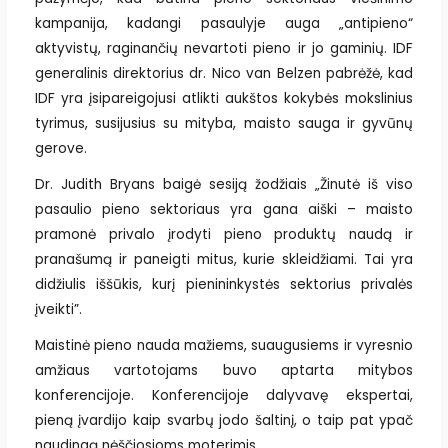
kampanija, kadangi pasaulyje auga „antipieno“
aktyvistų, raginančių nevartoti pieno ir jo gaminių. IDF
generalinis direktorius dr. Nico van Belzen pabrėžė, kad
IDF yra įsipareigojusi atlikti aukštos kokybės mokslinius
tyrimus, susijusius su mityba, maisto sauga ir gyvūnų
gerove.
Dr. Judith Bryans baigė sesiją žodžiais „Žinutė iš viso
pasaulio pieno sektoriaus yra gana aiški – maisto
pramonė privalo įrodyti pieno produktų naudą ir
pranašumą ir paneigti mitus, kurie skleidžiami. Tai yra
didžiulis iššūkis, kurį pienininkystės sektorius privalės
įveikti”.
Maistinė pieno nauda mažiems, suaugusiems ir vyresnio
amžiaus vartotojams buvo aptarta mitybos
konferencijoje. Konferencijoje dalyvavę ekspertai,
pieną įvardijo kaip svarbų jodo šaltinį, o taip pat ypač
naudingą nėščiosioms moterimis.