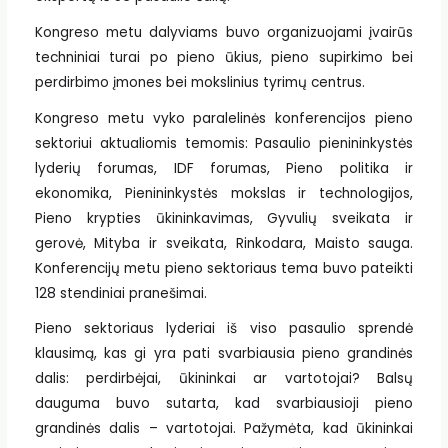
Kongreso metu dalyviams buvo organizuojami įvairūs
techniniai turai po pieno ūkius, pieno supirkimo bei
perdirbimo įmones bei mokslinius tyrimų centrus.
Kongreso metu vyko paralelinės konferencijos pieno
sektoriui aktualiomis temomis: Pasaulio pienininkystės
lyderių forumas, IDF forumas, Pieno politika ir
ekonomika, Pienininkystės mokslas ir technologijos,
Pieno krypties ūkininkavimas, Gyvulių sveikata ir
gerovė, Mityba ir sveikata, Rinkodara, Maisto sauga.
Konferencijų metu pieno sektoriaus tema buvo pateikti
128 stendiniai pranešimai.
Pieno sektoriaus lyderiai iš viso pasaulio sprendė
klausimą, kas gi yra pati svarbiausia pieno grandinės
dalis: perdirbėjai, ūkininkai ar vartotojai? Balsų
dauguma buvo sutarta, kad svarbiausioji pieno
grandinės dalis – vartotojai. Pažymėta, kad ūkininkai