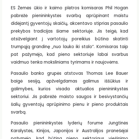
ES Žemės ūkio ir kaimo plėtros komisaras Phil Hogan
pabrėžė pienininkystės svarbą aprūpinant maistu
didėjantį gyventojų skaičių, akcentavo stiprias pasaulio
prekybos tradicijas šiame sektoriuje. Jis teigė, kad
atsižvelgiant į vartotojų poreikius būtina skatinti
trumpąją grandinę „nuo lauko iki stalo“. Komisaras taip
pat pažymėjo, kad pieno sektoriuje labai svarbus
vaidmuo tenka moksliniams tyrimams ir naujovėms.
Pasaulio banko grupės atstovas Thomas Lee Bauer
baigė sesiją, apžvelgdamas galimus iššūkius ir
galimybes, kurios visada aktualios pienininkystės
sektoriui. Jis pabrėžė maisto saugos ir besivystančių
šalių gyventojų aprūpinimo pienu ir pieno produktais
svarbą.
Pasaulio pienininkystės lyderių forume Jungtinės
Karalystės, Kinijos, Japonijos ir Australijos pranešėjai
pažymėjo, kad būtina pieno sektoriaus viešinimo