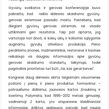
Gyvūnų sveikatos ir gerovės konferencijoje buvo
pabrėžta, kad reikia didesnio skaidrumo gyvūnų
gerovės sistemose pasaulio mastu. Pastebėta, kad
diegiant gyvūnų gerovės sistemas, ne visada
užtikrinami geri rezultatai. Taip pat aptarta, jog
vartotojai nori žinoti, iš kokių ūkių ir kokiomis sąlygomis
auginamų gyvulių atkeliavo produkcija. Pieno
perdirbimo įmonės, mažmenininkai, restoranai ir kavinės
reikalauja vis daugiau informacijos apie gyvūnų
gerovės skaidrumo standartų laikymąsi, todėl
pagrindinis prioritetas turi būti „tai, kas gerai karvei“.
Kongrese daug dėmesio skirta teigiamam visuomenės
požiūrio į pieną ir pieno produktus formavimui –
patrauklumo didinimui, jaunosios kartos įtraukimą ir
švietimą. Pažymėta, kad 1995–2012 metais gimusieji,
vadinamoji Z karta, yra atsparesnė klaidinančiai
informacijai. Atliktos apklausos parodė, kad naujoji