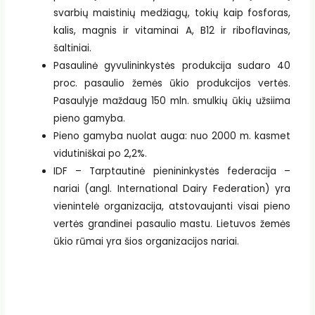
svarbių maistinių medžiagų, tokių kaip fosforas,
kalis, magnis ir vitaminai A, B12 ir riboflavinas,
šaltiniai.
Pasaulinė gyvulininkystės produkcija sudaro 40
proc. pasaulio žemės ūkio produkcijos vertės.
Pasaulyje maždaug 150 mln. smulkių ūkių užsiima
pieno gamyba.
Pieno gamyba nuolat auga: nuo 2000 m. kasmet
vidutiniškai po 2,2%.
IDF – Tarptautinė pienininkystės federacija –
nariai (angl. International Dairy Federation) yra
vienintelė organizacija, atstovaujanti visai pieno
vertės grandinei pasaulio mastu. Lietuvos žemės
ūkio rūmai yra šios organizacijos nariai.