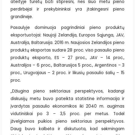
ateityje turėtų būti stipresni, nes šiuo metu pieno
perdirbėjai ir prekybininkai yra įtakingesni pieno
grandinėje.
Pasaulyje dominuoja pagrindiniai pieno produktų
eksportuotojai: Naujoji Zelandija, Europos Sąjunga, JAV,
Australija, Baltarusija. 2016 m. Naujosios Zelandijos pieno
produktų eksportas sudarė 28 proc. viso pasaulio pieno
produktų eksporto, ES – 27 proc., JAV – 14 proc.,
Australijos – 6 proc., Baltarusijos 5 proc., Argentinos – 3
proc., Urugvajaus – 2 proc. ir likusių pasaulio šalių – 15
proc.
„Džiugina pieno sektoriaus perspektyvos, kadangi
diskusijų metu buvo pateikta statistinė informacija ir
įvardytas pasaulio ekonomikos iki 2040 m. augimas
vidutiniškai po 3 – 3,5 proc. per metus. Todėl
įžvelgiamos puikios pieno sektoriaus perspektyvos.
Daug buvo kalbėta ir diskutuota, kad sėkmingam