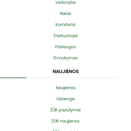
Vadovybė
Nariai
Komitetai
Darbuotojai
Paslaugos
El.mokymas
NAUJIENOS
Naujienos
Užsienyje
ŽŪR pasiūlymai
ŽŪR naujienos