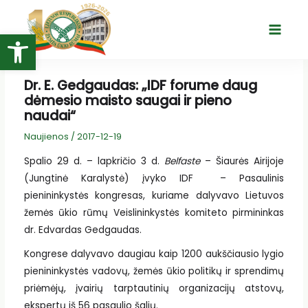
Pereiti
prie
Open toolbar
Main
turinio
Menu
Dr. E. Gedgaudas: „IDF forume daug
dėmesio maisto saugai ir pieno
naudai“
Naujienos
/
2017-12-19
Spalio 29 d. – lapkričio 3 d.
Belfaste
– Šiaurės Airijoje
(Jungtinė Karalystė) įvyko IDF – Pasaulinis
pienininkystės kongresas, kuriame dalyvavo Lietuvos
žemės ūkio rūmų Veislininkystės komiteto pirmininkas
dr. Edvardas Gedgaudas.
Kongrese dalyvavo daugiau kaip 1200 aukščiausio lygio
pienininkystės vadovų, žemės ūkio politikų ir sprendimų
priėmėjų, įvairių tarptautinių organizacijų atstovų,
ekspertų iš 56 pasaulio šalių.