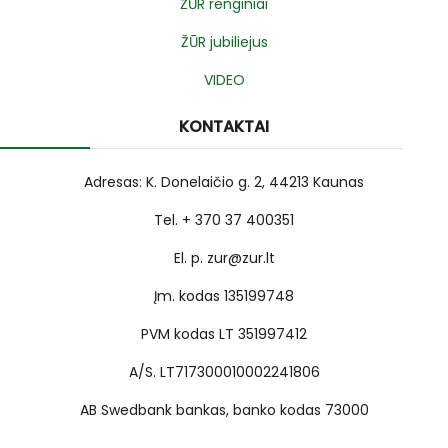
ŽŪR renginiai
ŽŪR jubiliejus
VIDEO
KONTAKTAI
Adresas: K. Donelaičio g. 2, 44213 Kaunas
Tel. + 370 37 400351
El. p. zur@zur.lt
Įm. kodas 135199748
PVM kodas LT 351997412
A/S. LT717300010002241806
AB Swedbank bankas, banko kodas 73000