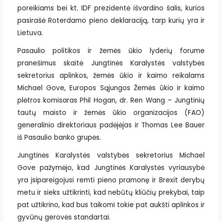
poreikiams bei kt. IDF prezidentė išvardino šalis, kurios
pasirašė Roterdamo pieno deklaraciją, tarp kurių yra ir
Lietuva.
Pasaulio politikos ir žemės ūkio lyderių forume
pranešimus skaitė Jungtinės Karalystės valstybės
sekretorius aplinkos, žemės ūkio ir kaimo reikalams
Michael Gove, Europos Sąjungos Žemės ūkio ir kaimo
plėtros komisaras Phil Hogan, dr. Ren Wang – Jungtinių
tautų maisto ir žemės ūkio organizacijos (FAO)
generalinio direktoriaus padėjėjas ir Thomas Lee Bauer
iš Pasaulio banko grupės.
Jungtinės Karalystės valstybės sekretorius Michael
Gove pažymėjo, kad Jungtinės Karalystės vyriausybė
yra įsipareigojusi remti pieno pramonę ir Brexit derybų
metu ir sieks užtikrinti, kad nebūtų kliūčių prekybai, taip
pat užtikrino, kad bus taikomi tokie pat aukšti aplinkos ir
gyvūnų gerovės standartai.