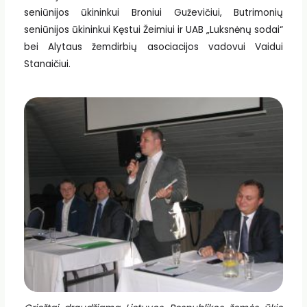
seniūnijos ūkininkui Broniui Guževičiui, Butrimonių
seniūnijos ūkininkui Kęstui Žeimiui ir UAB „Luksnėnų sodai“
bei Alytaus žemdirbių asociacijos vadovui Vaidui
Stanaičiui.