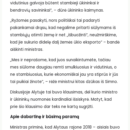
vidutinius galvoja būtent stambieji ūkininkai ir
bendrovių savininkai“, – dūrė ūkininko kaimynas.
„Ryžomės pasakyti, nors politiškai tai padaryti
pakankamai drąsu, kad negalime pritarti siūlymams iš
stambiųjų atimti žemę ir net „išbuožinti“, neužmirškime,
kad jie sukuria didelę dalį žemės ūkio eksporto“ – bandė
aiškinti ministras.
„Mes ir neprašome, kad juos sunaikintumėte, tačiau
mes siūlome daugiau remti smulkiuosius ir vidutinius, o
ne stambiuosius, kurie ekonomiškai jau yra stiprūs ir jūs
tai puikiai žinote“, – rėžė ministrui kitas dzūkas iš Simno.
Diskusijoje Alytuje tai buvo klausimas, dėl kurio ministro
ir ūkininkų nuomonės kardinaliai išsiskyrė. Matyt, kad
prie šio klausimo dar teks ne kartą sugrįžti.
Apie dabartinę ir būsimą paramą
Ministras priminė, kad Alytaus rajone 2018 – aisiais buvo