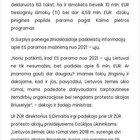
deklaruota 63 tūkst. ha ir išmokėta beveik 10 mln. EUR
tiesioginių išmokų (TI) bei dar 4,59 mln. EUR dzūkų
pinigines papildė parama pagal Kaimo plėtros
programas.
G.Surplys paneigė žiniasklaidoje paskleistą informaciją
apie ES paramos mažinimą nuo 2021 – ųjų.
„Noriu patikinti, kad ES parama nuo 2021 – ųjų Lietuvai
ne tik nesumažės, bet padidės apie 6 mln. EUR. Ar
įmanoma gauti dar daugiau? Imamės tokių žingsnių ir
dėkojame, kad ir jūs, pavyzdžiui, Lietuvos žemės ūkio
rūmai, mums padedate dalyvaudami tarptautinėse
žemdirbių organizacijose bei rengdami protesto akcijas
Briuselyje“, – dėkojo ir žadėjo ministras.
LR ŽŪR direktorius S.Dimaitis irgi padėkojo prie LR ŽŪR
protesto akcijų prisidėjusiems Dzūkijos ūkininkams:
„Lietuvos žemės ūkio rūmai vien 2018 m. surengė dvi
protesto akcijos Briuselyje, kurios yra parama ne tik