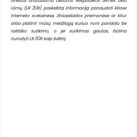
Griežtai draudžiama Lietuvos Respublikos žemės ūkio
rūmų (LR ŽŪR) paskelbtą informaciją panaudoti kitose
interneto svetainėse, žiniasklaidos priemonėse ar kitur
arba platinti mūsų medžiagą kuriuo nors pavidalu be
raštiško sutikimo, o jei sutikimas gautas, būtina
nurodyti LR ŽŪR kaip šaltinį.