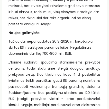
ministrui, bet ir valstybei. Privalome ginti savo interesus
ir būti aktyvūs, todėl mūsų visų vienybės ir ateityje dar
reikės, nes tikriausiai dar teks organizuoti ne vieną
protesto akciją Briuselyje“.
Naujos galimybės
Tačiau dar nepanaudotos 2013-2020 m. laikotarpiui
skirtos ES ir valstybės paramos lėšos. Negalutiniais
duomenimis dar likę 700-800 mln. EUR.
„Norime sudaryti spaudimą stambiesiems prekybos
centrams, todėl skatinsime steigti daugiau smulkiųjų
prekybos vietų. Šiuo tikslu nuo kovo 4 d. paskelbtas
kvietimas teikti paraiškas gauti ES paramą norintiems
pasinaudoti vadinamąja trumpųjų grandinių sistema.
Susidomėjusiems šiuo pasiūlymu skirsime po 120 tūkst.
EUR įsteigti prekybos vietai – arba parduotuvėlei,
kioskui turguje, mobiliajai parduotuvei arba elektroninei