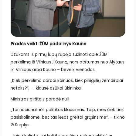
Pradės veikti ŽŪM padalinys Kaune
Dzūkams iš pirmų lūpų rūpėjo sužinoti apie ŽŪM
perkėlimą iš Vilniaus į Kauną, nors atstumas nuo Alytaus
iki Vilniaus arba Kauno – beveik vienodas.
„Kiek perkėlimo darbai kainuos, kiek pinigėlių žemdirbiai
neteks?“, – klausė dzūkai ūkininkai.
Ministras pirštais parodė nulį.
„Tai nacionalinės politikos klausimas. Taip, mes šiek tiek
pasiskolinome, bet tas lėšas greitai grąžinsime“, – tikino
G.Surplys.
„Jeigu keliate, tai kelkite greičiau, nekankinkite“, –