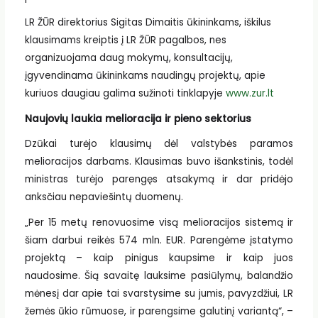
LR ŽŪR direktorius Sigitas Dimaitis ūkininkams, iškilus
klausimams kreiptis į LR ŽŪR pagalbos, nes
organizuojama daug mokymų, konsultacijų,
įgyvendinama ūkininkams naudingų projektų, apie
kuriuos daugiau galima sužinoti tinklapyje
www.zur.lt
Naujovių laukia melioracija ir pieno sektorius
Dzūkai turėjo klausimų dėl valstybės paramos
melioracijos darbams. Klausimas buvo išankstinis, todėl
ministras turėjo parengęs atsakymą ir dar pridėjo
anksčiau nepaviešintų duomenų.
„Per 15 metų renovuosime visą melioracijos sistemą ir
šiam darbui reikės 574 mln. EUR. Parengėme įstatymo
projektą – kaip pinigus kaupsime ir kaip juos
naudosime. Šią savaitę lauksime pasiūlymų, balandžio
mėnesį dar apie tai svarstysime su jumis, pavyzdžiui, LR
žemės ūkio rūmuose, ir parengsime galutinį variantą“, –