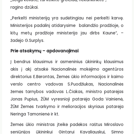
ragino dzūkai.
„Perkelti ministeriją yra sudėtingiau nei perkelti karvę.
Ministerijos padalinį atidarysime balandžio pradžioje, o
kitų metų pradžioje ministerija jau dirbs Kaune“, –
žadėjo G.Surplys.
Prie atsakymų – apdovanojimai
Į bendrus klausimus ir asmeninius ūkininkų klausimus
akis į akį atsakė Nacionalinės mokėjimo agentūros
direktorius E.Bėrontas, Žemės ūkio informacijos ir kaimo
verslo centro vadovas S.Puodžiukas, Nacionalinės
žemės tarnybos vadovas L.Čiakas, ministro patarėjas
Jonas Pupius, ŽŪM vyresnioji patarėja Goda Vainienė,
ŽŪM Žemės tvarkymo ir melioracijos skyriaus patarėja
Neringa Tamonienė ir kt.
Žemės ūkio ministras įteikė padėkos raštus Miroslavo
seniūnijos ūkininkui Gintarui Kavaliauskui, Simno