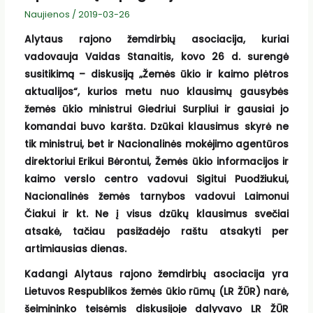
Naujienos
/
2019-03-26
Alytaus rajono žemdirbių asociacija, kuriai
vadovauja Vaidas Stanaitis, kovo 26 d. surengė
susitikimą – diskusiją „Žemės ūkio ir kaimo plėtros
aktualijos“, kurios metu nuo klausimų gausybės
žemės ūkio ministrui Giedriui Surpliui ir gausiai jo
komandai buvo karšta. Dzūkai klausimus skyrė ne
tik ministrui, bet ir Nacionalinės mokėjimo agentūros
direktoriui Erikui Bėrontui, Žemės ūkio informacijos ir
kaimo verslo centro vadovui Sigitui Puodžiukui,
Nacionalinės žemės tarnybos vadovui Laimonui
Čiakui ir kt. Ne į visus dzūkų klausimus svečiai
atsakė, tačiau pasižadėjo raštu atsakyti per
artimiausias dienas.
Kadangi Alytaus rajono žemdirbių asociacija yra
Lietuvos Respublikos žemės ūkio rūmų (LR ŽŪR) narė,
šeimininko teisėmis diskusijoje dalyvavo LR ŽŪR