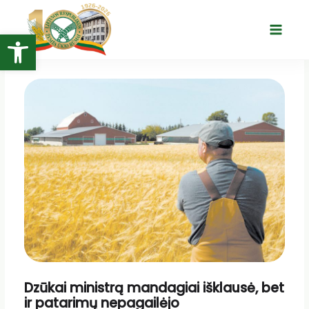
Pereiti
prie
Open toolbar
Main
turinio
Menu
Dzūkai ministrą mandagiai išklausė, bet
ir patarimų nepagailėjo