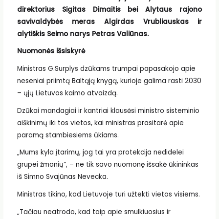
direktorius Sigitas Dimaitis bei Alytaus rajono
savivaldybės meras Algirdas Vrubliauskas ir
alytiškis Seimo narys Petras Valiūnas.
Nuomonės išsiskyrė
Ministras G.Surplys dzūkams trumpai papasakojo apie
neseniai priimtą Baltąją knygą, kurioje galima rasti 2030
– ųjų Lietuvos kaimo atvaizdą.
Dzūkai mandagiai ir kantriai klausėsi ministro sisteminio
aiškinimų iki tos vietos, kai ministras prasitarė apie
paramą stambiesiems ūkiams.
„Mums kyla įtarimų, jog tai yra protekcija nedidelei
grupei žmonių“, – ne tik savo nuomonę išsakė ūkininkas
iš Simno Svajūnas Nevecka.
Ministras tikino, kad Lietuvoje turi užtekti vietos visiems.
„Tačiau neatrodo, kad taip apie smulkiuosius ir