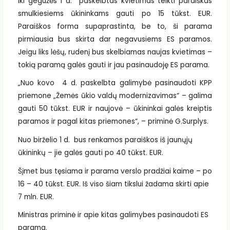
Iki gegužės 1 d. paskelbtas kvietimas teikti paraiškas
smulkiesiems ūkininkams gauti po 15 tūkst. EUR.
Paraiškos forma supaprastinta, be to, ši parama
pirmiausia bus skirta dar negavusiems ES paramos.
Jeigu liks lėšų, rudenį bus skelbiamas naujas kvietimas –
tokią paramą galės gauti ir jau pasinaudoję ES parama.
„Nuo kovo 4 d. paskelbta galimybė pasinaudoti KPP
priemone „Žemės ūkio valdų modernizavimas“ – galima
gauti 50 tūkst. EUR ir naujovė – ūkininkai galės kreiptis
paramos ir pagal kitas priemones“, – priminė G.Surplys.
Nuo birželio 1 d. bus renkamos paraiškos iš jaunųjų
ūkininkų – jie galės gauti po 40 tūkst. EUR.
Šįmet bus tęsiama ir parama verslo pradžiai kaime – po
16 – 40 tūkst. EUR. Iš viso šiam tikslui žadama skirti apie
7 mln. EUR.
Ministras priminė ir apie kitas galimybes pasinaudoti ES
parama.