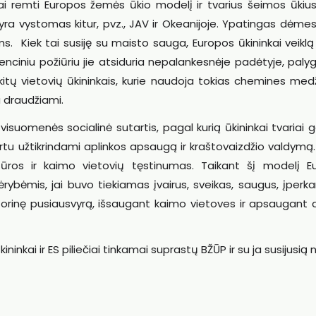
tai remti Europos žemės ūkio modelį ir tvarius šeimos ūkiu
a vystomas kitur, pvz., JAV ir Okeanijoje. Ypatingas dėmes
ams. Kiek tai susiję su maisto sauga, Europos ūkininkai veikl
nciniu požiūriu jie atsiduria nepalankesnėje padėtyje, palyg
 kitų vietovių ūkininkais, kurie naudoja tokias chemines me
a draudžiami.
visuomenės socialinė sutartis, pagal kurią ūkininkai tvariai
artu užtikrindami aplinkos apsaugą ir kraštovaizdžio valdymą.
ros ir kaimo vietovių tęstinumas. Taikant šį modelį E
ybėmis, jai buvo tiekiamas įvairus, sveikas, saugus, įperk
ritorinę pusiausvyrą, išsaugant kaimo vietoves ir apsaugant 
ūkininkai ir ES piliečiai tinkamai suprastų BŽŪP ir su ja susijusią