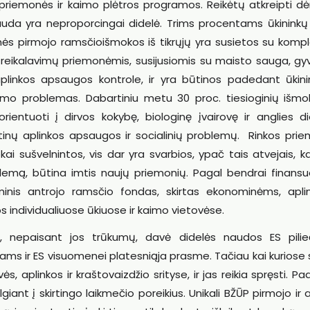
riemonės ir kaimo plėtros programos. Reikėtų atkreipti dė
uda yra neproporcingai didelė. Trims procentams ūkininkų
inės pirmojo ramsčioišmokos iš tikrųjų yra susietos su komp
eikalavimų priemonėmis, susijusiomis su maisto sauga, gyv
aplinkos apsaugos kontrole, ir yra būtinos padedant ūkin
mumo problemas. Dabartiniu metu 30 proc. tiesioginių išmo
orientuoti į dirvos kokybę, biologinę įvairovę ir anglies d
stinų aplinkos apsaugos ir socialinių problemų. Rinkos pri
 sušvelnintos, vis dar yra svarbios, ypač tais atvejais, ka
oblemą, būtina imtis naujų priemonių. Pagal bendrai finans
nis antrojo ramsčio fondas, skirtas ekonominėms, aplin
individualiuose ūkiuose ir kaimo vietovėse.
, nepaisant jos trūkumų, davė didelės naudos ES pilie
s ir ES visuomenei platesniąja prasme. Tačiau kai kuriose s
 aplinkos ir kraštovaizdžio srityse, ir jas reikia spręsti. Paa
giant į skirtingo laikmečio poreikius. Unikali BŽŪP pirmojo ir 