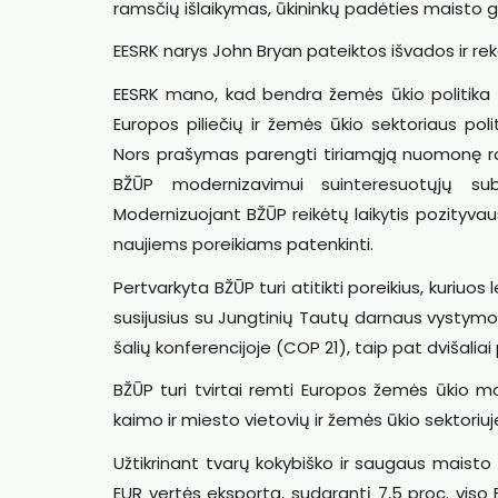
ramsčių išlaikymas, ūkininkų padėties maisto g
EESRK narys John Bryan pateiktos išvados ir r
EESRK mano, kad bendra žemės ūkio politika (BŽ
Europos piliečių ir žemės ūkio sektoriaus poli
Nors prašymas parengti tiriamąją nuomonę rod
BŽŪP modernizavimui suinteresuotųjų subj
Modernizuojant BŽŪP reikėtų laikytis pozityv
naujiems poreikiams patenkinti.
Pertvarkyta BŽŪP turi atitikti poreikius, kuriuos
susijusius su Jungtinių Tautų darnaus vystymosi 
šalių konferencijoje (COP 21), taip pat dvišalia
BŽŪP turi tvirtai remti Europos žemės ūkio m
kaimo ir miesto vietovių ir žemės ūkio sektoriuj
Užtikrinant tvarų kokybiško ir saugaus maisto
EUR vertės eksportą, sudarantį 7,5 proc. viso