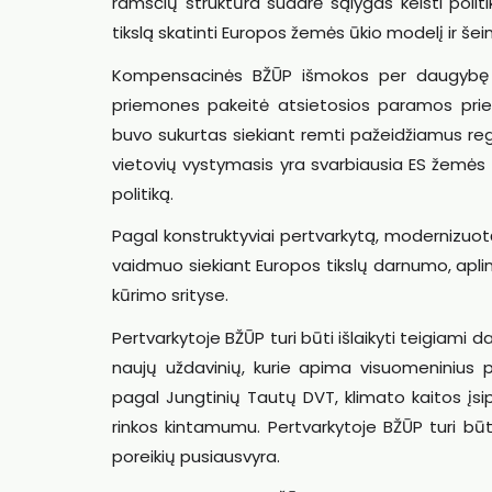
ramsčių struktūra sudarė sąlygas keisti politiką
tikslą skatinti Europos žemės ūkio modelį ir šei
Kompensacinės BŽŪP išmokos per daugybę m
priemones pakeitė atsietosios paramos prie
buvo sukurtas siekiant remti pažeidžiamus regio
vietovių vystymasis yra svarbiausia ES žemės ū
politiką.
Pagal konstruktyviai pertvarkytą, modernizuot
vaidmuo siekiant Europos tikslų darnumo, aplin
kūrimo srityse.
Pertvarkytoje BŽŪP turi būti išlaikyti teigiami d
naujų uždavinių, kurie apima visuomeninius por
pagal Jungtinių Tautų DVT, klimato kaitos įsipa
rinkos kintamumu. Pertvarkytoje BŽŪP turi bū
poreikių pusiausvyra.