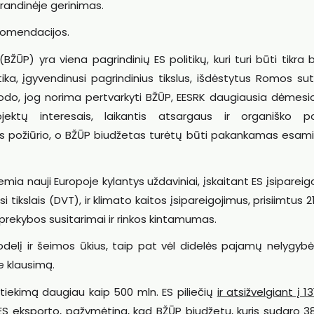
randinėje gerinimas.
ekomendacijos.
ŪP) yra viena pagrindinių ES politikų, kuri turi būti tikra
tika, įgyvendinusi pagrindinius tikslus, išdėstytus Romos sut
o, jog norima pertvarkyti BŽŪP, EESRK daugiausia dėmesio 
ektų interesais, laikantis atsargaus ir organiško pož
aus požiūrio, o BŽŪP biudžetas turėtų būti pakankamas esami
 lemia nauji Europoje kylantys uždaviniai, įskaitant ES įsipareig
tikslais (DVT), ir klimato kaitos įsipareigojimus, prisiimtus 2
i prekybos susitarimai ir rinkos kintamumas.
odelį ir šeimos ūkius, taip pat vėl didelės pajamų nelygybė
e klausimą.
 tiekimą daugiau kaip 500 mln. ES piliečių
ir atsižvelgiant į 13
 ES eksporto
, pažymėtina, kad BŽŪP biudžetu, kuris sudaro 3