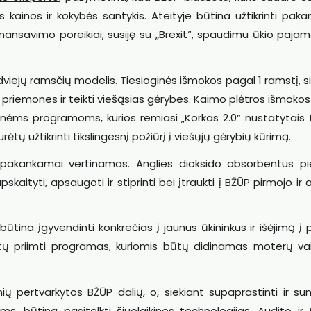
s kainos ir kokybės santykis. Ateityje būtina užtikrinti pa
nansavimo poreikiai, susiję su „Brexit“, spaudimu ūkio paja
viejų ramsčių modelis. Tiesioginės išmokos pagal 1 ramstį, s
o priemones ir teikti viešąsias gėrybes. Kaimo plėtros išmoko
linėms programoms, kurios remiasi „Korkas 2.0“ nustatytais t
ėtų užtikrinti tikslingesnį požiūrį į viešųjų gėrybių kūrimą.
a pakankamai vertinamas. Anglies dioksido absorbentus pi
aityti, apsaugoti ir stiprinti bei įtraukti į BŽŪP pirmojo ir 
būtina įgyvendinti konkrečias į jaunus ūkininkus ir išėjimą į 
kėtų priimti programas, kuriomis būtų didinamas moterų v
ų pertvarkytos BŽŪP dalių, o, siekiant supaprastinti ir su
ms, būtina pasitelkti šiuolaikines technologijas. Audito ir