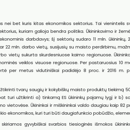
 nei bet kuris kitas ekonomikos sektorius. Tai vienintelis 
ktorius, kuriam galioja bendra politika. Ūkininkavimo ir žem
konominis darbdavys; šį sektorių sudaro 11 mln. ūkininkų, 
ar 22 mln. darbo vietų, susijusių su maisto perdirbimu, maž
bo vietų sukurta skurdesniuose kaimo regionuose. Ūkinink
onominės veiklos visuose regionuose. Per pastaruosius 10 m
ė per metus vidutiniškai padidėjo 8 proc. ir 2016 m. p
užtikrinti tvarų saugių ir kokybiškų maisto produktų tiekimą 5
t turi užtikrinti a) tinkamą ES ūkininkų pajamų lygį ir b) soc
 vietovėse. Ūkininkai ir miškininkai valdo daugiau kaip 82 p
kio ekonomikos, kuri turi būti daugiafunkcio pobūdžio, eleme
skiriamos gyvybiškai svarbios tiesioginės išmokos ūkinink