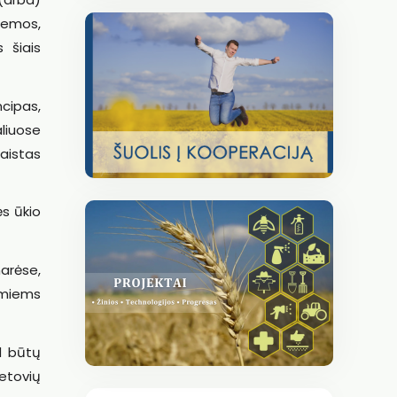
temos,
 šiais
ncipas,
liuose
aistas
ės ūkio
narėse,
iamiems
d būtų
etovių