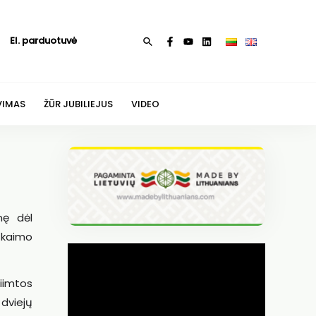
El. parduotuvė
Paieška
VIMAS
ŽŪR JUBILIEJUS
VIDEO
nę dėl
 kaimo
iimtos
 dviejų