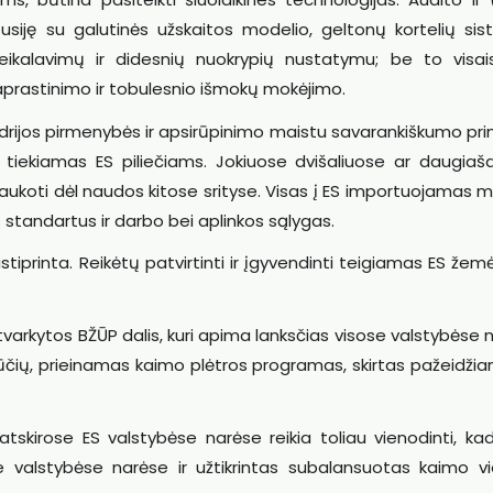
usiję su galutinės užskaitos modelio, geltonų kortelių sis
ikalavimų ir didesnių nuokrypių nustatymu; be to visais
aprastinimo ir tobulesnio išmokų mokėjimo.
rijos pirmenybės ir apsirūpinimo maistu savarankiškumo pri
 tiekiamas ES piliečiams. Jokiuose dvišaliuose ar daugiaša
ukoti dėl naudos kitose srityse. Visas į ES importuojamas m
ijos standartus ir darbo bei aplinkos sąlygas.
stiprinta. Reikėtų patvirtinti ir įgyvendinti teigiamas ES žem
tvarkytos BŽŪP dalis, kuri apima lanksčias visose valstybėse 
iūčių, prieinamas kaimo plėtros programas, skirtas pažeidž
atskirose ES valstybėse narėse reikia toliau vienodinti, ka
 valstybėse narėse ir užtikrintas subalansuotas kaimo vi