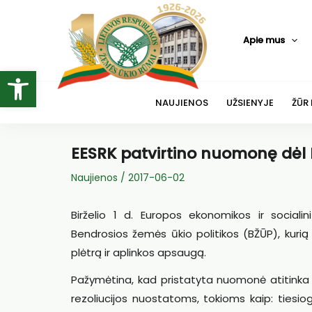
Pereiti
prie
Apie mus
turinio
Open toolbar
NAUJIENOS
UŽSIENYJE
ŽŪR
EESRK patvirtino nuomonę dėl
Naujienos
/
2017-06-02
Birželio 1 d. Europos ekonomikos ir sociali
Bendrosios žemės ūkio politikos (BŽŪP), kuri
plėtrą ir aplinkos apsaugą.
Pažymėtina, kad pristatyta nuomonė atitinka 
rezoliucijos nuostatoms, tokioms kaip: tiesiog