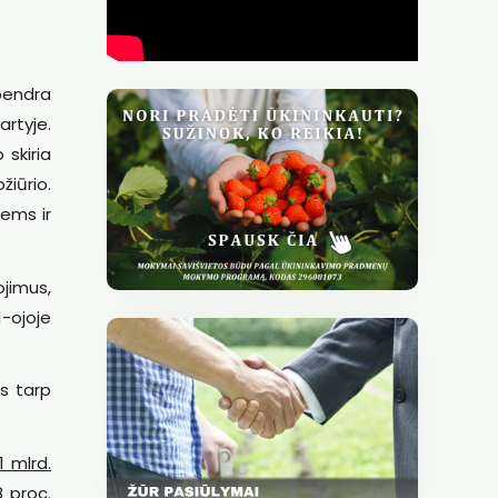
 bendra
artyje.
skiria
iūrio.
ems ir
ojimus,
1-ojoje
s tarp
1 mlrd.
8 proc.