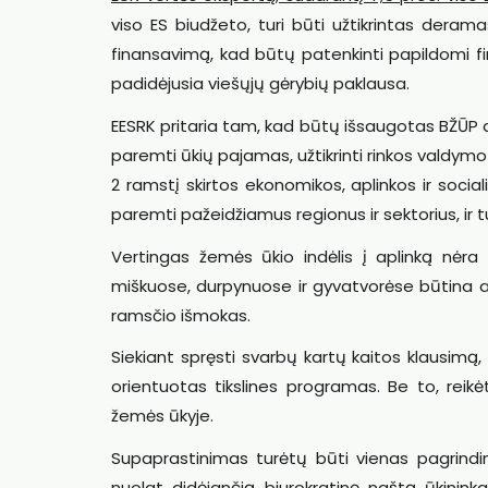
viso ES biudžeto, turi būti užtikrintas derama
finansavimą, kad būtų patenkinti papildomi fi
padidėjusia viešųjų gėrybių paklausa.
EESRK pritaria tam, kad būtų išsaugotas BŽŪP d
paremti ūkių pajamas, užtikrinti rinkos valdym
2 ramstį skirtos ekonomikos, aplinkos ir socia
paremti pažeidžiamus regionus ir sektorius, ir tur
Vertingas žemės ūkio indėlis į aplinką nėr
miškuose, durpynuose ir gyvatvorėse būtina apsk
ramsčio išmokas.
Siekiant spręsti svarbų kartų kaitos klausimą, 
orientuotas tikslines programas. Be to, rei
žemės ūkyje.
Supaprastinimas turėtų būti vienas pagrindini
nuolat didėjančią biurokratinę naštą ūkininka