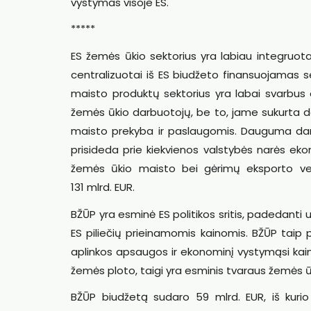
vystymas visoje ES.
*****
ES žemės ūkio sektorius yra labiau integruotas
centralizuotai iš ES biudžeto finansuojamas se
maisto produktų sektorius yra labai svarbus e
žemės ūkio darbuotojų, be to, jame sukurta d
maisto prekyba ir paslaugomis. Dauguma dar
prisideda prie kiekvienos valstybės narės ek
žemės ūkio maisto bei gėrimų eksporto vert
131 mlrd. EUR.
BŽŪP yra esminė ES politikos sritis, padedanti 
ES piliečių prieinamomis kainomis. BŽŪP taip pa
aplinkos apsaugos ir ekonominį vystymąsi kaimo
žemės ploto, taigi yra esminis tvaraus žemės ū
BŽŪP biudžetą sudaro 59 mlrd. EUR, iš kurio 