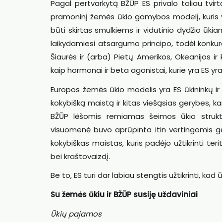
Pagal pertvarkytą BŽŪP ES privalo toliau tvir
pramoninį žemės ūkio gamybos modelį, kuris yr
būti skirtas smulkiems ir vidutinio dydžio ūki
laikydamiesi atsargumo principo, todėl konkure
Šiaurės ir (arba) Pietų Amerikos, Okeanijos ir
kaip hormonai ir beta agonistai, kurie yra ES yr
Europos žemės ūkio modelis yra ES ūkininkų ir 
kokybišką maistą ir kitas viešąsias gerybes, k
BŽŪP lėšomis remiamas šeimos ūkio struktū
visuomenė buvo aprūpinta itin vertingomis gėr
kokybiškas maistas, kuris padėjo užtikrinti te
bei kraštovaizdį.
Be to, ES turi dar labiau stengtis užtikrinti, kad 
Su žemės ūkiu ir BŽŪP susiję uždaviniai
Ūkių pajamos