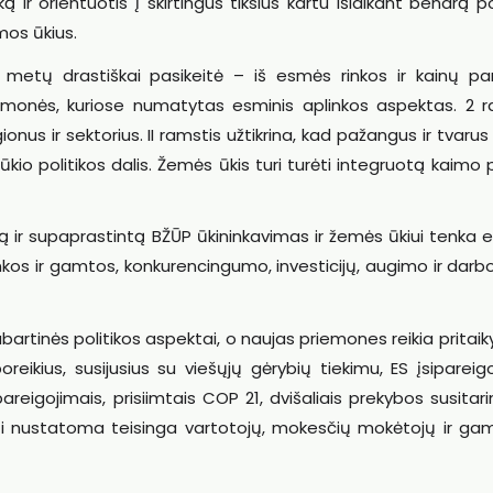
 ir orientuotis į skirtingus tikslus kartu išlaikant bendrą po
mos ūkius.
etų drastiškai pasikeitė – iš esmės rinkos ir kainų p
monės, kuriose numatytas esminis aplinkos aspektas. 2 r
nus ir sektorius. II ramstis užtikrina, kad pažangus ir tvaru
kio politikos dalis. Žemės ūkis turi turėti integruotą kaimo 
ą ir supaprastintą BŽŪP ūkininkavimas ir žemės ūkiui tenka 
kos ir gamtos, konkurencingumo, investicijų, augimo ir darb
abartinės politikos aspektai, o naujas priemones reikia pritaiky
eikius, susijusius su viešųjų gėrybių tiekimu, ES įsipareig
reigojimais, prisiimtais COP 21, dvišaliais prekybos susitari
ti nustatoma teisinga vartotojų, mokesčių mokėtojų ir gam