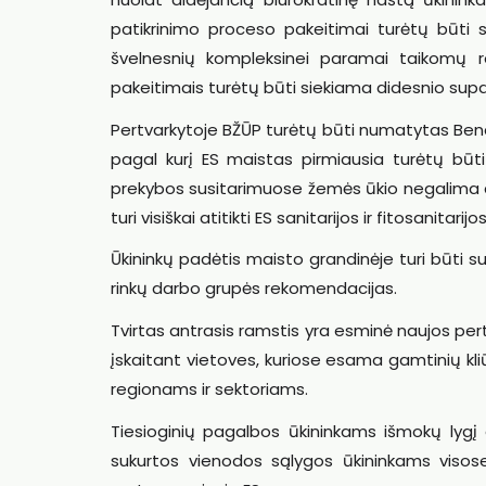
patikrinimo proceso pakeitimai turėtų būti s
švelnesnių kompleksinei paramai taikomų re
pakeitimais turėtų būti siekiama didesnio sup
Pertvarkytoje BŽŪP turėtų būti numatytas Bend
pagal kurį ES maistas pirmiausia turėtų būti
prekybos susitarimuose žemės ūkio negalima a
turi visiškai atitikti ES sanitarijos ir fitosanitar
Ūkininkų padėtis maisto grandinėje turi būti su
rinkų darbo grupės rekomendacijas.
Tvirtas antrasis ramstis yra esminė naujos per
įskaitant vietoves, kuriose esama gamtinių kl
regionams ir sektoriams.
Tiesioginių pagalbos ūkininkams išmokų lygį 
sukurtos vienodos sąlygos ūkininkams visose