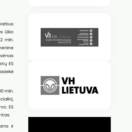
svarbus
ės ūkio
22 mln.
menine
avimas
etų ES
asiekė
00 mln.
ialinį,
roc. ES
ntas.
ams ir