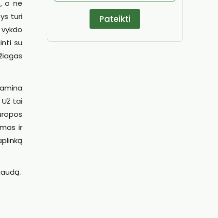
s, o ne
ys turi
ą vykdo
inti su
džiagas
 gamina
 Už tai
uropos
amas ir
aplinką
 naudą.