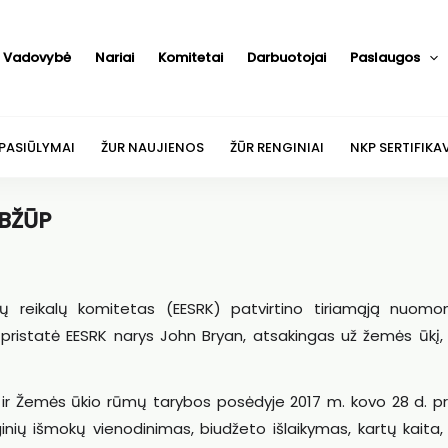
Vadovybė
Nariai
Komitetai
Darbuotojai
Paslaugos
 PASIŪLYMAI
ŽUR NAUJIENOS
ŽŪR RENGINIAI
NKP SERTIFIKA
 BŽŪP
nių reikalų komitetas (EESRK) patvirtino tiriamąją nuomo
ą pristatė EESRK narys John Bryan, atsakingas už žemės ūkį,
ir Žemės ūkio rūmų tarybos posėdyje 2017 m. kovo 28 d. pr
inių išmokų vienodinimas, biudžeto išlaikymas, kartų kaita,