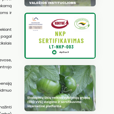
kankamą
moms ir
iekiant
s pagal
ikslais
evose,
antrojo
pensiją
aidmuo
mažinti
 (arba)