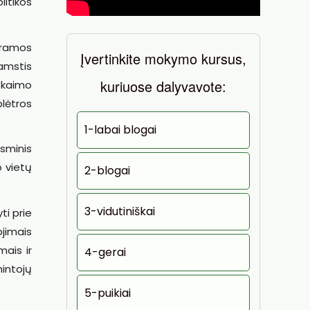
litikos
aramos
Įvertinkite mokymo kursus,
amstis
kuriuose dalyvavote:
s kaimo
plėtros
1-labai blogai
esminis
o vietų
2-blogai
3-vidutiniškai
ti prie
ojimais
mais ir
4-gerai
intojų
5-puikiai