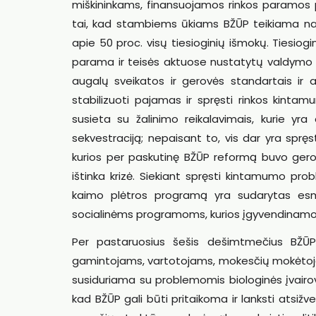
miškininkams, finansuojamos rinkos paramos p
tai, kad stambiems ūkiams BŽŪP teikiama na
apie 50 proc. visų tiesioginių išmokų. Tiesiog
parama ir teisės aktuose nustatytų valdymo r
augalų sveikatos ir gerovės standartais ir 
stabilizuoti pajamas ir spręsti rinkos kinta
susieta su žalinimo reikalavimais, kurie yra 
sekvestraciją; nepaisant to, vis dar yra sprę
kurios per paskutinę BŽŪP reformą buvo gerokai
ištinka krizė. Siekiant spręsti kintamumo pr
kaimo plėtros programą yra sudarytas esmi
socialinėms programoms, kurios įgyvendinamos 
Per pastaruosius šešis dešimtmečius BŽŪP
gamintojams, vartotojams, mokesčių mokėtojam
susiduriama su problemomis biologinės įvairovės,
kad BŽŪP gali būti pritaikoma ir lanksti atsižvel