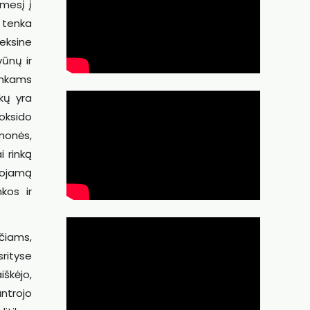
mesį į
 tenka
leksine
ūnų ir
inkams
kų yra
ioksido
emonės,
i rinką
uojamą
kos ir
čiams,
rityse
iškėjo,
antrojo