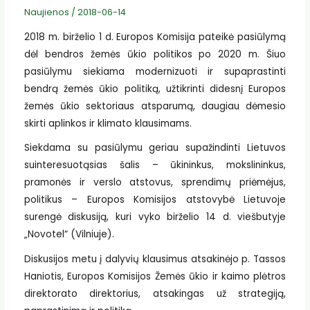
Naujienos
/
2018-06-14
2018 m. birželio 1 d. Europos Komisija pateikė pasiūlymą
dėl bendros žemės ūkio politikos po 2020 m. Šiuo
pasiūlymu siekiama modernizuoti ir supaprastinti
bendrą žemės ūkio politiką, užtikrinti didesnį Europos
žemės ūkio sektoriaus atsparumą, daugiau dėmesio
skirti aplinkos ir klimato klausimams.
Siekdama su pasiūlymu geriau supažindinti Lietuvos
suinteresuotąsias šalis – ūkininkus, mokslininkus,
pramonės ir verslo atstovus, sprendimų priėmėjus,
politikus – Europos Komisijos atstovybė Lietuvoje
surengė diskusiją, kuri vyko birželio 14 d. viešbutyje
„Novotel“ (Vilniuje).
Diskusijos metu į dalyvių klausimus atsakinėjo p. Tassos
Haniotis, Europos Komisijos Žemės ūkio ir kaimo plėtros
direktorato direktorius, atsakingas už strategiją,