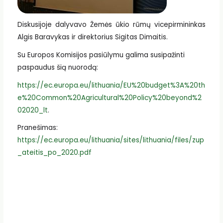
Diskusijoje dalyvavo Žemės ūkio rūmų vicepirmininkas
Algis Baravykas ir direktorius Sigitas Dimaitis.
Su Europos Komisijos pasiūlymu galima susipažinti
paspaudus šią nuorodą:
https://ec.europa.eu/lithuania/EU%20budget%3A%20th
e%20Common%20Agricultural%20Policy%20beyond%2
02020_lt
.
Pranešimas:
https://ec.europa.eu/lithuania/sites/lithuania/files/zup
_ateitis_po_2020.pdf