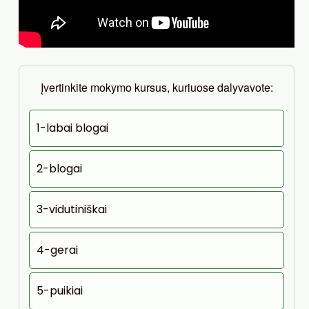
Įvertinkite mokymo kursus, kuriuose dalyvavote:
1-labai blogai
2-blogai
3-vidutiniškai
4-gerai
5-puikiai