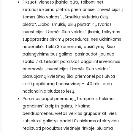
Fiksuoti vieneto įkainiai būtų taikomi net
keturiose kaimo plėtros priemonėse: ,,Investicijos į
žemės ūkio valdas“, ,,Smulkių-vidutinių ūkių
plėtra“, ,,Labai smulkių ūkių plėtra“ ir ,,Tvarios
investicijos į žemės ūkio valdas“. Įkainių taikymas
supaprastins pirkimų procedūras, nes ūkininkams
nebereikės teikti 3 komercinių pasiūlymų. Šiuo
palengvinimu bus galima pasinaudoti jau nuo
spalio 7 d. teikiant paraiškas pagal intervencinės
priemonės ,,Investicijos į žemės ūkio valdas“
planuojamą kvietimą. Šiai priemonei pasiūlyta
skirti papildomą finansavimą – 40 mln. eurų
nacionalinio biudžeto lėšų.
Paramos pagal priemonę ,,Trumpoms tiekimo
grandinės“ kreiptis galėtų ir kaimo
bendruomenės, vietos veiklos grupės ir kiti vieši
subjektai, galintys padėti ūkininkams efektyviau
realizuoti produktus vietinėje rinkoje. Siūloma