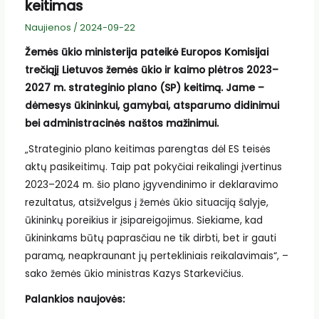
keitimas
Naujienos
/
2024-09-22
Žemės ūkio ministerija pateikė Europos Komisijai
trečiąjį Lietuvos žemės ūkio ir kaimo plėtros 2023–
2027 m. strateginio plano (SP) keitimą. Jame –
dėmesys ūkininkui, gamybai, atsparumo didinimui
bei administracinės naštos mažinimui.
„Strateginio plano keitimas parengtas dėl ES teisės
aktų pasikeitimų. Taip pat pokyčiai reikalingi įvertinus
2023–2024 m. šio plano įgyvendinimo ir deklaravimo
rezultatus, atsižvelgus į žemės ūkio situaciją šalyje,
ūkininkų poreikius ir įsipareigojimus. Siekiame, kad
ūkininkams būtų paprasčiau ne tik dirbti, bet ir gauti
paramą, neapkraunant jų pertekliniais reikalavimais“, –
sako žemės ūkio ministras Kazys Starkevičius.
Palankios naujovės: