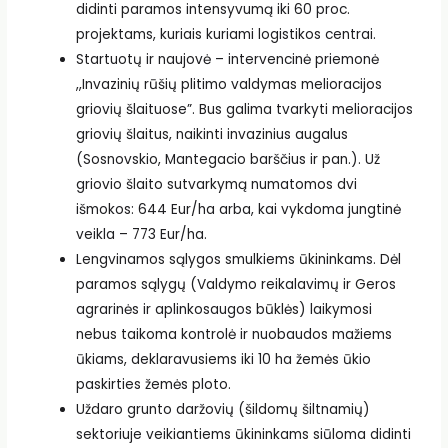
didinti paramos intensyvumą iki 60 proc.
projektams, kuriais kuriami logistikos centrai.
Startuotų ir naujovė – intervencinė priemonė
,,Invazinių rūšių plitimo valdymas melioracijos
griovių šlaituose”. Bus galima tvarkyti melioracijos
griovių šlaitus, naikinti invazinius augalus
(Sosnovskio, Mantegacio barščius ir pan.). Už
griovio šlaito sutvarkymą numatomos dvi
išmokos: 644 Eur/ha arba, kai vykdoma jungtinė
veikla – 773 Eur/ha.
Lengvinamos sąlygos smulkiems ūkininkams. Dėl
paramos sąlygų (Valdymo reikalavimų ir Geros
agrarinės ir aplinkosaugos būklės) laikymosi
nebus taikoma kontrolė ir nuobaudos mažiems
ūkiams, deklaravusiems iki 10 ha žemės ūkio
paskirties žemės ploto.
Uždaro grunto daržovių (šildomų šiltnamių)
sektoriuje veikiantiems ūkininkams siūloma didinti