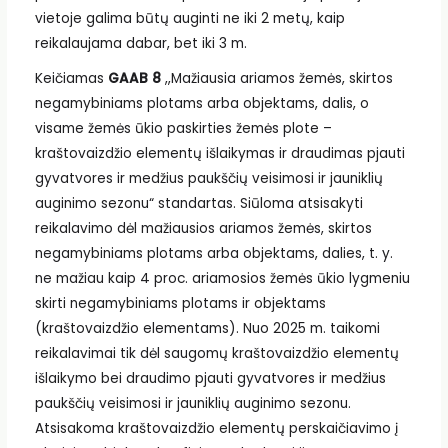
vietoje galima būtų auginti ne iki 2 metų, kaip
reikalaujama dabar, bet iki 3 m.
Keičiamas
GAAB 8
,,Mažiausia ariamos žemės, skirtos
negamybiniams plotams arba objektams, dalis, o
visame žemės ūkio paskirties žemės plote –
kraštovaizdžio elementų išlaikymas ir draudimas pjauti
gyvatvores ir medžius paukščių veisimosi ir jauniklių
auginimo sezonu“ standartas. Siūloma atsisakyti
reikalavimo dėl mažiausios ariamos žemės, skirtos
negamybiniams plotams arba objektams, dalies, t. y.
ne mažiau kaip 4 proc. ariamosios žemės ūkio lygmeniu
skirti negamybiniams plotams ir objektams
(kraštovaizdžio elementams). Nuo 2025 m. taikomi
reikalavimai tik dėl saugomų kraštovaizdžio elementų
išlaikymo bei draudimo pjauti gyvatvores ir medžius
paukščių veisimosi ir jauniklių auginimo sezonu.
Atsisakoma kraštovaizdžio elementų perskaičiavimo į