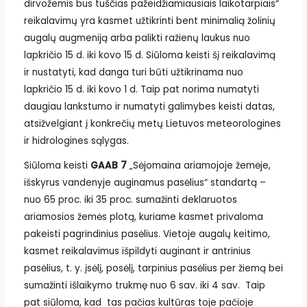
dirvožemis bus tuščias pažeidžiamiausiais laikotarpiais“
reikalavimų yra kasmet užtikrinti bent minimalią žolinių
augalų augmeniją arba palikti ražienų laukus nuo
lapkričio 15 d. iki kovo 15 d. Siūloma keisti šį reikalavimą
ir nustatyti, kad danga turi būti užtikrinama nuo
lapkričio 15 d. iki kovo 1 d. Taip pat norima numatyti
daugiau lankstumo ir numatyti galimybes keisti datas,
atsižvelgiant į konkrečių metų Lietuvos meteorologines
ir hidrologines sąlygas.
Siūloma keisti
GAAB 7
„Sėjomaina ariamojoje žemėje,
išskyrus vandenyje auginamus pasėlius“ standartą –
nuo 65 proc. iki 35 proc. sumažinti deklaruotos
ariamosios žemės plotą, kuriame kasmet privaloma
pakeisti pagrindinius pasėlius. Vietoje augalų keitimo,
kasmet reikalavimus išpildyti auginant ir antrinius
pasėlius, t. y. įsėlį, posėlį, tarpinius pasėlius per žiemą bei
sumažinti išlaikymo trukmę nuo 6 sav. iki 4 sav. Taip
pat siūloma, kad tas pačias kultūras toje pačioje