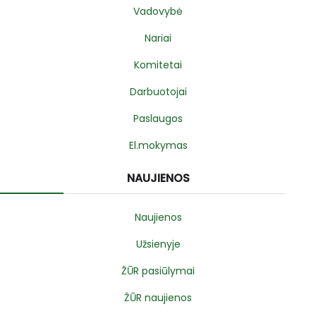
Vadovybė
Nariai
Komitetai
Darbuotojai
Paslaugos
El.mokymas
NAUJIENOS
Naujienos
Užsienyje
ŽŪR pasiūlymai
ŽŪR naujienos