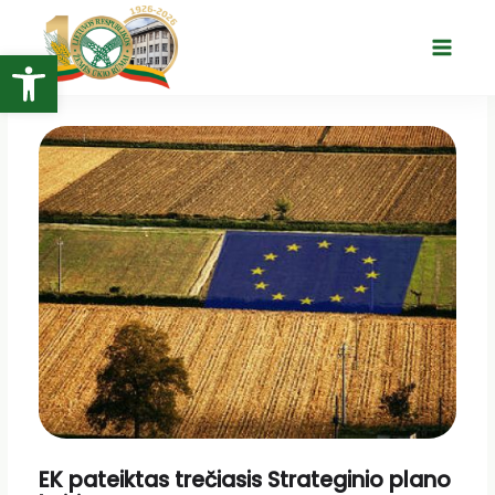
Pereiti
prie
Open toolbar
Main
turinio
Menu
EK pateiktas trečiasis Strateginio plano