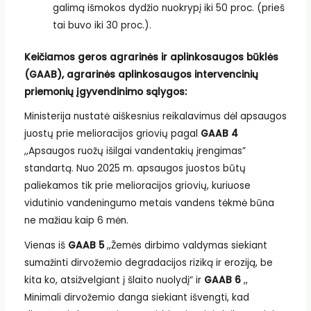
galimą išmokos dydžio nuokrypį iki 50 proc. (prieš
tai buvo iki 30 proc.).
Keičiamos geros agrarinės ir aplinkosaugos būklės
(GAAB), agrarinės aplinkosaugos intervencinių
priemonių įgyvendinimo sąlygos:
Ministerija nustatė aiškesnius reikalavimus dėl apsaugos
juostų prie melioracijos griovių pagal
GAAB 4
,,Apsaugos ruožų išilgai vandentakių įrengimas”
standartą. Nuo 2025 m. apsaugos juostos būtų
paliekamos tik prie melioracijos griovių, kuriuose
vidutinio vandeningumo metais vandens tėkmė būna
ne mažiau kaip 6 mėn.
Vienas iš
GAAB 5
,,Žemės dirbimo valdymas siekiant
sumažinti dirvožemio degradacijos riziką ir eroziją, be
kita ko, atsižvelgiant į šlaito nuolydį“ ir
GAAB 6
,,
Minimali dirvožemio danga siekiant išvengti, kad