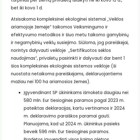
tarpinius per žiemą privalėtų išlaikyti ne iki kovo 15 d.,
bet iki kovo 1 d.
Atsisakoma kompleksinei ekologinei sistemai „Veiklos
ariamojoje žemėje“ taikomos Veiksmingumo ir
efektyvumo metodikos ir šiuo metu taikomo gamybinių
ir negamybinių veiklų susiejimo. Siūloma, jog pareiškėjai,
norintys dalyvauti veikloje „Sertifikuotos sėklos
naudojimas”, privalėtų pasirinkti ir dalyvauti dar bent 1
šios kompleksinės ekologinės sistemos veikloje (ši
nuostata netaikoma pareiškėjams, deklaruojantiems
mažiau nei 100 ha ariamosios žemės).
Įgyvendinant SP ūkininkams išmokėta daugiau nei
580 mln. Eur tiesioginės paramos pagal 2023 m.
pateiktas deklaracijas, kartu vertinamos ir 2024
m. deklaravimo paraiškos paramai gauti.
Planuojama, kad už 2024 m. ūkininkus pasieks
beveik 596 mln. Eur tiesioginės paramos.
Pradėtos įgyvendinti visos kaimo plėtros