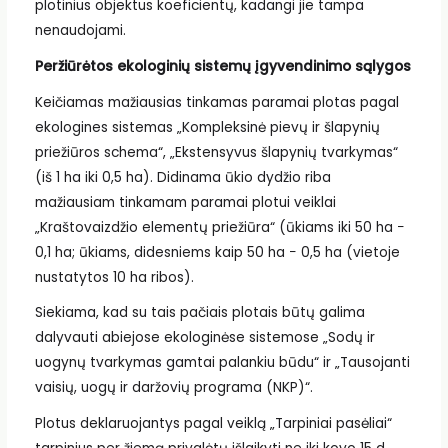
plotinius objektus koeficientų, kadangi jie tampa
nenaudojami.
Peržiūrėtos ekologinių sistemų įgyvendinimo sąlygos
Keičiamas mažiausias tinkamas paramai plotas pagal
ekologines sistemas „Kompleksinė pievų ir šlapynių
priežiūros schema“, „Ekstensyvus šlapynių tvarkymas“
(iš 1 ha iki 0,5 ha). Didinama ūkio dydžio riba
mažiausiam tinkamam paramai plotui veiklai
„Kraštovaizdžio elementų priežiūra“ (ūkiams iki 50 ha −
0,1 ha; ūkiams, didesniems kaip 50 ha − 0,5 ha (vietoje
nustatytos 10 ha ribos).
Siekiama, kad su tais pačiais plotais būtų galima
dalyvauti abiejose ekologinėse sistemose „Sodų ir
uogynų tvarkymas gamtai palankiu būdu“ ir „Tausojanti
vaisių, uogų ir daržovių programa (NKP)“.
Plotus deklaruojantys pagal veiklą „Tarpiniai pasėliai“