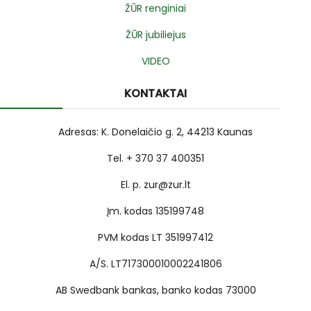
ŽŪR renginiai
ŽŪR jubiliejus
VIDEO
KONTAKTAI
Adresas: K. Donelaičio g. 2, 44213 Kaunas
Tel. + 370 37 400351
El. p. zur@zur.lt
Įm. kodas 135199748
PVM kodas LT 351997412
A/S. LT717300010002241806
AB Swedbank bankas, banko kodas 73000