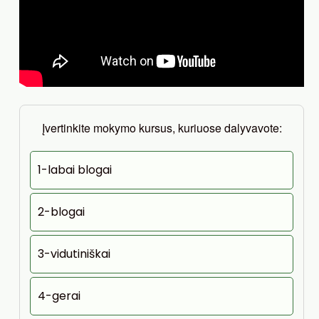
Įvertinkite mokymo kursus, kuriuose dalyvavote:
1-labai blogai
2-blogai
3-vidutiniškai
4-gerai