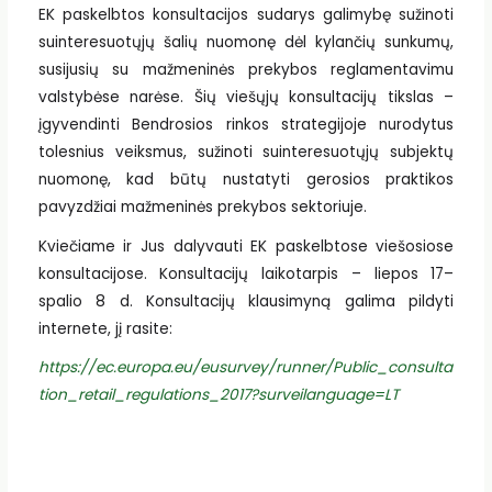
EK paskelbtos konsultacijos sudarys galimybę sužinoti
suinteresuotųjų šalių nuomonę dėl kylančių sunkumų,
susijusių su mažmeninės prekybos reglamentavimu
valstybėse narėse. Šių viešųjų konsultacijų tikslas –
įgyvendinti Bendrosios rinkos strategijoje nurodytus
tolesnius veiksmus, sužinoti suinteresuotųjų subjektų
nuomonę, kad būtų nustatyti gerosios praktikos
pavyzdžiai mažmeninės prekybos sektoriuje.
Kviečiame ir Jus dalyvauti EK paskelbtose viešosiose
konsultacijose. Konsultacijų laikotarpis – liepos 17–
spalio 8 d. Konsultacijų klausimyną galima pildyti
internete, jį rasite:
https://ec.europa.eu/eusurvey/runner/Public_consulta
tion_retail_regulations_2017?surveilanguage=LT