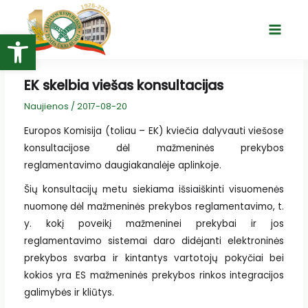
Pereiti
prie
Open toolbar
Main
turinio
Menu
EK skelbia viešas konsultacijas
Naujienos
/
2017-08-20
Europos Komisija (toliau – EK) kviečia dalyvauti viešose
konsultacijose dėl mažmeninės prekybos
reglamentavimo daugiakanalėje aplinkoje.
Šių konsultacijų metu siekiama išsiaiškinti visuomenės
nuomonę dėl mažmeninės prekybos reglamentavimo, t.
y. kokį poveikį mažmeninei prekybai ir jos
reglamentavimo sistemai daro didėjanti elektroninės
prekybos svarba ir kintantys vartotojų pokyčiai bei
kokios yra ES mažmeninės prekybos rinkos integracijos
galimybės ir kliūtys.