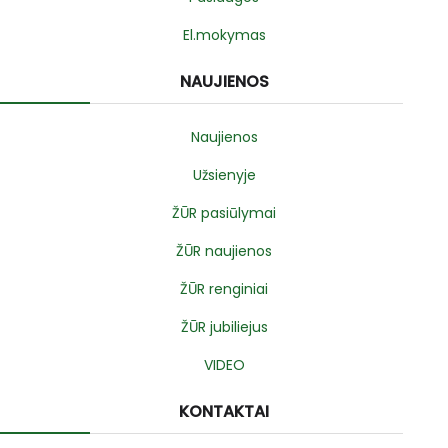
El.mokymas
NAUJIENOS
Naujienos
Užsienyje
ŽŪR pasiūlymai
ŽŪR naujienos
ŽŪR renginiai
ŽŪR jubiliejus
VIDEO
KONTAKTAI