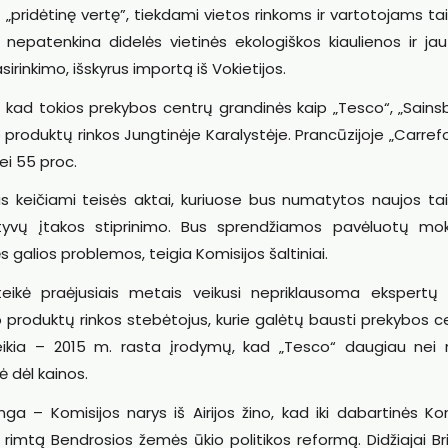
„pridėtinę vertę”, tiekdami vietos rinkoms ir vartotojams tai,
kai nepatenkina didelės vietinės ekologiškos kiaulienos ir ja
irinkimo, išskyrus importą iš Vokietijos.
 kad tokios prekybos centrų grandinės kaip „Tesco“, „Sainsb
roduktų rinkos Jungtinėje Karalystėje. Prancūzijoje „Carrefou
ei 55 proc.
 keičiami teisės aktai, kuriuose bus numatytos naujos tais
atyvų įtakos stiprinimo. Bus sprendžiamos pavėluotų mok
 galios problemos, teigia Komisijos šaltiniai.
teikė praėjusiais metais veikusi nepriklausoma ekspertų 
 produktų rinkos stebėtojus, kurie galėtų bausti prekybos c
 veikia – 2015 m. rasta įrodymų, kad „Tesco“ daugiau nei
 dėl kainos.
nga – Komisijos narys iš Airijos žino, kad iki dabartinės Ko
rimtą Bendrosios žemės ūkio politikos reformą. Didžiajai Bri