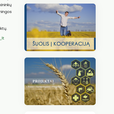
kininkų
iningos
ktų.
_lt