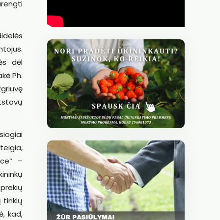
rengti
didelės
ntojus.
ės dėl
akė Ph.
griuvę
atstovų
siogiai
teigia,
rce“ –
kininkų
 prekių
 tinklų
ė, kad,