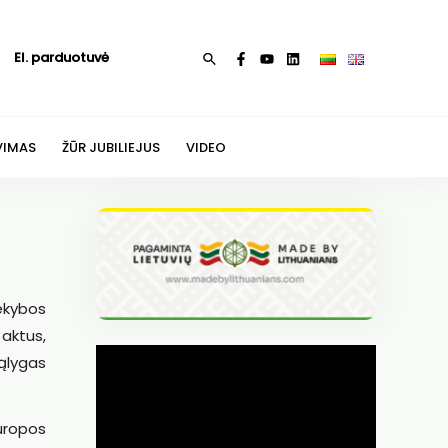
El. parduotuvė
Paieška
VIMAS
ŽŪR JUBILIEJUS
VIDEO
rekybos
 aktus,
sąlygas
Europos