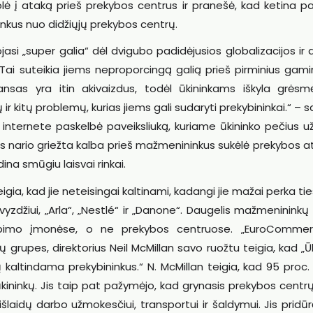
ė į ataką prieš prekybos centrus ir pranešė, kad ketina pa
inkus nuo didžiųjų prekybos centrų.
asi „super galia“ dėl dvigubo padidėjusios globalizacijos ir 
 „Tai suteikia jiems neproporcingą galią prieš pirminius gami
ansas yra itin akivaizdus, todėl ūkininkams iškyla grėsm
kitų problemų, kurias jiems gali sudaryti prekybininkai.“ – s
nternete paskelbė paveiksliuką, kuriame ūkininko pečius už
jos nario griežta kalba prieš mažmenininkus sukėlė prekybos 
dina smūgiu laisvai rinkai.
 teigia, kad jie neteisingai kaltinami, kadangi jie mažai perka tie
avyzdžiui, „Arla“, „Nestlé“ ir „Danone“. Daugelis mažmenininkų 
rbimo įmonėse, o ne prekybos centruose. „EuroComme
 grupes, direktorius Neil McMillan savo ruožtu teigia, kad „Ū
altindama prekybininkus.“ N. McMillan teigia, kad 95 proc.
ūkininkų. Jis taip pat pažymėjo, kad grynasis prekybos centrų
išlaidų darbo užmokesčiui, transportui ir šaldymui. Jis pridūr