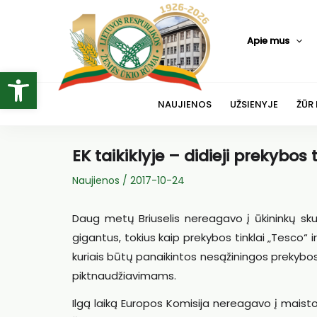
Pereiti
prie
Apie mus
turinio
Open toolbar
NAUJIENOS
UŽSIENYJE
ŽŪR
EK taikiklyje – didieji prekybos t
Naujienos
/
2017-10-24
Daug metų Briuselis nereagavo į ūkininkų skun
gigantus, tokius kaip prekybos tinklai „Tesco“ i
kuriais būtų panaikintos nesąžiningos prekybos 
piktnaudžiavimams.
Ilgą laiką Europos Komisija nereagavo į maisto