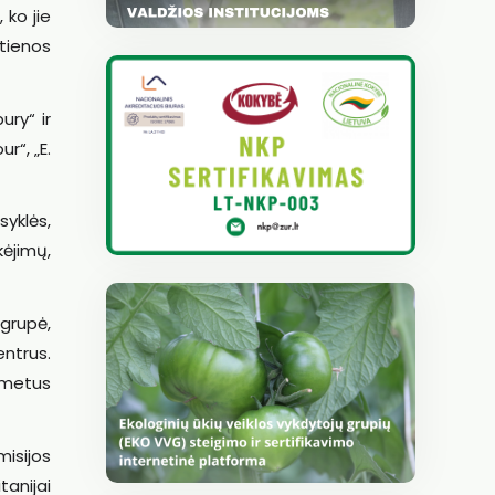
 ko jie
utienos
ury“ ir
r“, „E.
yklės,
ėjimų,
grupė,
entrus.
 metus
misijos
tanijai