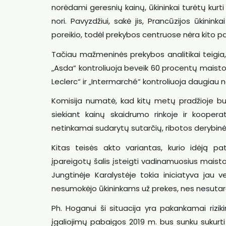
norėdami geresnių kainų, ūkininkai turėtų kurti 
nori. Pavyzdžiui, sakė jis, Prancūzijos ūkinin
poreikio, todėl prekybos centruose nėra kito pas
Tačiau mažmeninės prekybos analitikai teigia,
„Asda“ kontroliuoja beveik 60 procentų maisto p
Leclerc“ ir „Intermarché“ kontroliuoja daugiau n
Komisija numatė, kad kitų metų pradžioje bus
siekiant kainų skaidrumo rinkoje ir kooper
netinkamai sudarytų sutarčių, ribotos derybinės
Kitas teisės akto variantas, kurio idėją pa
įpareigotų šalis įsteigti vadinamuosius maisto
Jungtinėje Karalystėje tokia iniciatyva jau
nesumokėjo ūkininkams už prekes, nes nesutarė
Ph. Hoganui ši situacija yra pakankamai riziki
įgaliojimų pabaigos 2019 m. bus sunku sukurti 