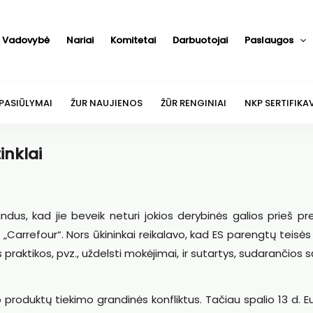
Vadovybė
Nariai
Komitetai
Darbuotojai
Paslaugos
 PASIŪLYMAI
ŽUR NAUJIENOS
ŽŪR RENGINIAI
NKP SERTIFIKA
inklai
dus, kad jie beveik neturi jokios derybinės galios prieš p
r „Carrefour“. Nors ūkininkai reikalavo, kad ES parengtų teisės
praktikos, pvz., uždelsti mokėjimai, ir sutartys, sudarančios 
 produktų tiekimo grandinės konfliktus. Tačiau spalio 13 d. 