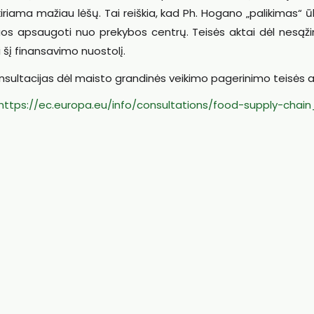
kiriama mažiau lėšų. Tai reiškia, kad Ph. Hogano „palikimas“ ū
s juos apsaugoti nuo prekybos centrų. Teisės aktai dėl nesąž
šį finansavimo nuostolį.
nsultacijas dėl maisto grandinės veikimo pagerinimo teisės a
https://ec.europa.eu/info/consultations/food-supply-chain