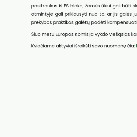
pasitraukus iš ES bloko, žemės ūkiui gali būti s
atmintyje gali priklausyti nuo to, ar jis galė
prekybos praktikos galėtų padėti kompensuoti 
Šiuo metu Europos Komisija vykdo viešąsias ko
Kviečiame aktyviai išreikšti savo nuomonę čia: