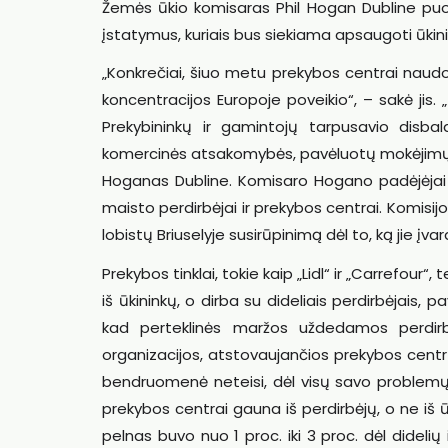
Žemės ūkio komisaras Phil Hogan Dubline puol
įstatymus, kuriais bus siekiama apsaugoti ūkin
„Konkrečiai, šiuo metu prekybos centrai naudoj
koncentracijos Europoje poveikio“, – sakė jis.
Prekybininkų ir gamintojų tarpusavio disbal
komercinės atsakomybės, pavėluotų mokėjimų ir 
Hoganas Dubline. Komisaro Hogano padėjėjai i
maisto perdirbėjai ir prekybos centrai. Komisi
lobistų Briuselyje susirūpinimą dėl to, ką jie įvar
Prekybos tinklai, tokie kaip „Lidl“ ir „Carrefour“,
iš ūkininkų, o dirba su dideliais perdirbėjais, p
kad perteklinės maržos uždedamos perdi
organizacijos, atstovaujančios prekybos centrų
bendruomenė neteisi, dėl visų savo problemų k
prekybos centrai gauna iš perdirbėjų, o ne iš 
pelnas buvo nuo 1 proc. iki 3 proc. dėl didelių 