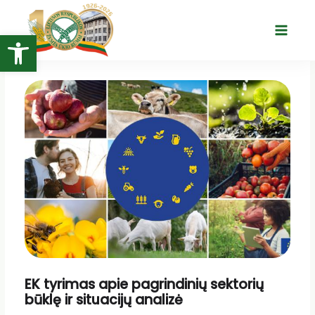
Pereiti
prie
Open toolbar
Main
turinio
Menu
EK tyrimas apie pagrindinių sektorių
būklę ir situacijų analizė