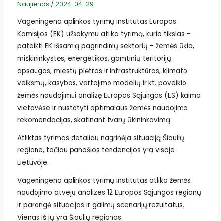
Naujienos
/
2024-04-29
Vageningeno aplinkos tyrimų institutas Europos
Komisijos (EK) užsakymu atliko tyrimą, kurio tikslas –
pateikti EK išsamią pagrindinių sektorių – žemės ūkio,
miškininkystės, energetikos, gamtinių teritorijų
apsaugos, miestų plėtros ir infrastruktūros, klimato
veiksmų, kasybos, vartojimo modelių ir kt. poveikio
žemės naudojimui analizę Europos Sąjungos (ES) kaimo
vietovėse ir nustatyti optimalaus žemės naudojimo
rekomendacijas, skatinant tvarų ūkininkavimą.
Atliktas tyrimas detaliau nagrinėja situaciją Šiaulių
regione, tačiau panašios tendencijos yra visoje
Lietuvoje.
Vageningeno aplinkos tyrimų institutas atliko žemės
naudojimo atvejų analizes 12 Europos Sąjungos regionų
ir parengė situacijos ir galimų scenarijų rezultatus.
Vienas iš jų yra Šiaulių regionas.