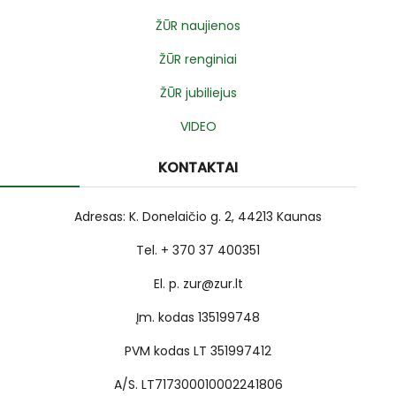
ŽŪR naujienos
ŽŪR renginiai
ŽŪR jubiliejus
VIDEO
KONTAKTAI
Adresas: K. Donelaičio g. 2, 44213 Kaunas
Tel. + 370 37 400351
El. p. zur@zur.lt
Įm. kodas 135199748
PVM kodas LT 351997412
A/S. LT717300010002241806