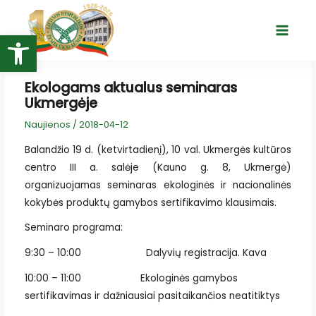
Pereiti
prie
Open toolbar
Main
turinio
Menu
Ekologams aktualus seminaras
Ukmergėje
Naujienos
/
2018-04-12
Balandžio 19 d. (ketvirtadienį), 10 val. Ukmergės kultūros
centro III a. salėje (Kauno g. 8, Ukmergė)
organizuojamas seminaras ekologinės ir nacionalinės
kokybės produktų gamybos sertifikavimo klausimais.
Seminaro programa:
9:30 – 10:00 Dalyvių registracija. Kava
10:00 – 11:00 Ekologinės gamybos
sertifikavimas ir dažniausiai pasitaikančios neatitiktys