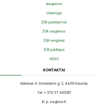
Naujienos
Užsienyje
ŽŪR pasiūlymai
ŽŪR naujienos
ŽŪR renginiai
ŽŪR jubiliejus
VIDEO
KONTAKTAI
Adresas: K. Donelaičio g. 2, 44213 Kaunas
Tel. + 370 37 400351
El. p. zur@zur.lt