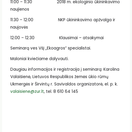
11:00 – 11:30 2018 m. ekologinio ūkininkavimo
naujienos
11:30 – 12:00 NKP ūkininkavimo apžvalga ir
naujovės
12:00 – 12:30 Klausimai – atsakymai
Seminarą ves VšĮ „Ekoagros“ specialistai.
Maloniai kviečiame dalyvauti.
Daugiau informacijos ir registracija į seminarą: Karolina
Valaišienė, Lietuvos Respublikos žemės ūkio rūmų
Ukmergės ir Širvintų r. Savivaldos organizatorė, el. p. k.
valaisiene@zur.lt
, tel. 8 610 64 145