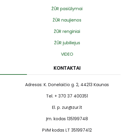
ŽŪR pasiūlymai
ŽŪR naujienos
ŽŪR renginiai
ŽŪR jubiliejus
VIDEO
KONTAKTAI
Adresas: K. Donelaičio g. 2, 44213 Kaunas
Tel. + 370 37 400351
El. p. zur@zur.lt
Įm. kodas 135199748
PVM kodas LT 351997412