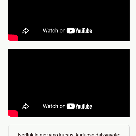
Įvertinkite mokymo kursus, kuriuose dalyvavote: