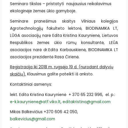
Seminaro tikslas – pristatyti naujausius reikalavimus
ekologinėje žemės ūkio gamyboje.
Seminare pranešimus skaitys Vilniaus kolegijos
Agrotechnologijų fakulteto lektorė, BIODINAMIKA LT,
LŪGA asociacijų narė Edita Kristina Kaurynienė, Lietuvos
Respublikos žemės ūkio rūmų konsultantė, LEŪA
asociacijos narė dr.Edita Karbauskienė, BIODINAMIKA LT
asociacijos prezidentė Rasa Čirienė.
Registracija iki 2018 m. rugsėjo 19 d. (nurodant dalyvių
skaičių).
Klausimus galite pateikti iš anksto.
Kontaktiniai asmenys:
lekt. Edita Kristina Kaurynienė + 370 65 232 996, el. p.:
e-k.kauryniene@atf.viko.lt
,
editakristina@gmail.com
Mikas Balkevičius +370 606 42 050,
balkevicius@gmail.com