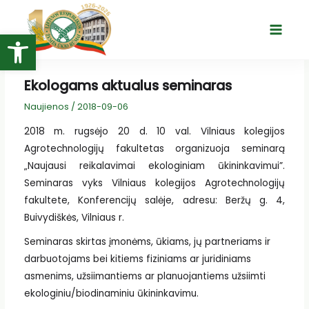
Pereiti
prie
Open toolbar
Main
turinio
Menu
Ekologams aktualus seminaras
Naujienos
/
2018-09-06
2018 m. rugsėjo 20 d. 10 val. Vilniaus kolegijos
Agrotechnologijų fakultetas organizuoja seminarą
„Naujausi reikalavimai ekologiniam ūkininkavimui”.
Seminaras vyks Vilniaus kolegijos Agrotechnologijų
fakultete, Konferencijų salėje, adresu: Beržų g. 4,
Buivydiškės, Vilniaus r.
Seminaras skirtas įmonėms, ūkiams, jų partneriams ir
darbuotojams bei kitiems fiziniams ar juridiniams
asmenims, užsiimantiems ar planuojantiems užsiimti
ekologiniu/biodinaminiu ūkininkavimu.