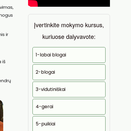
avimas,
žmogus
Įvertinkite mokymo kursus,
is ir
kuriuose dalyvavote:
1-labai blogai
 iš
2-blogai
Bendrų
3-vidutiniškai
4-gerai
5-puikiai