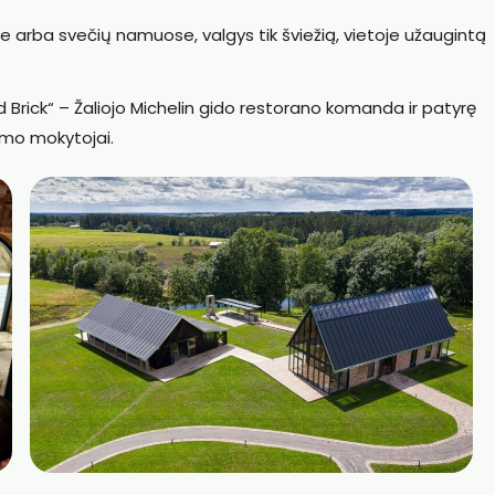
 arba svečių namuose, valgys tik šviežią, vietoje užaugintą
d Brick“ – Žaliojo Michelin gido restorano komanda ir patyrę
inimo mokytojai.