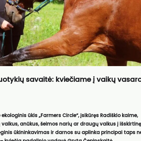
nuotykių savaitė: kviečiame į vaikų vasar
kologinis ūkis „Farmers Circle“, įsikūręs Radiškio kaime,
vaikus, anūkus, šeimos narių ar draugų vaikus į išskirtin
ginis ūkininkavimas ir darnos su aplinka principai taps ne
 – kviečia padalinio vadovė Gryta Čepinskaitė.