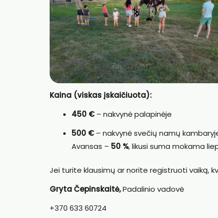
Kaina (viskas įskaičiuota):
450 €
– nakvynė palapinėje
500 €
– nakvynė svečių namų kambaryj
Avansas –
50 %
, likusi suma mokama liep
Jei turite klausimų ar norite registruoti vaiką, 
Gryta Čepinskaitė,
Padalinio vadovė
+370 633 60724