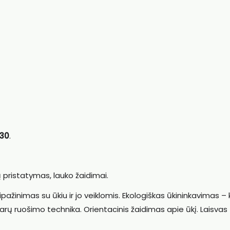
 30
.
ų pristatymas, lauko žaidimai.
ipažinimas su ūkiu ir jo veiklomis. Ekologiškas ūkininkavimas –
šarų ruošimo technika. Orientacinis žaidimas apie ūkį. Laisvas