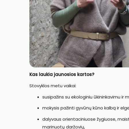
Kas laukia jaunosios kartos?
Stovyklos metu vaikai:
susipažins su ekologiniu ūkininkavimu ir m
mokysis pažinti gyvūnų kūno kalbą ir elge
dalyvaus orientaciniuose žygiuose, mais
marinuotų daržovių,