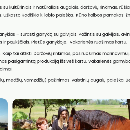
su kultūriniais ir natūraliais augalais, daržovių rinkimas, rūši
s. Užkasto Radiškio k. lobio paieška. Kūno kalbos pamokos: 
nyklas – surasti ganyklą su galvijais. Pažintis su galvijais, avim
ais ir paukščiais. Pietūs ganykloje. Vakarienės ruošimas kartu.
 Kaip tai atlikti. Daržovių rinkimas, pasiruošimas marinavimui,
as pasigamintą produkciją išsiveš kartu. Vakarienės gamyba
idimai.
alų, medžių, vamzdžių) pažinimas, vaistinių augalų paieška. 