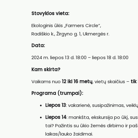
Stovyklos vieta:
Ekologinis ūkis „Farmers Circle“,
Radiškio k., Žirgyno g. 1, Ukmergės r.
Data:
2024 m. liepos 13 d. 18:00 – liepos 18 d. 18:00
Kam skirta?
Vaikams nuo
12 iki 16 metų
, vietų skaičius –
tik
Programa (trumpai):
Liepos 13
: vakarienė, susipažinimas, veikl
Liepos 14
: mankšta, ekskursija po ūkį, sus
tai? Pažintis su ūkio žemės dirbimo ir pa
laikas/lauko žaidimai.