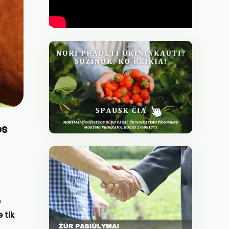
os
ę
 tik