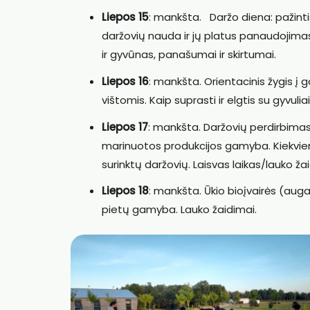
Liepos 15
: mankšta. Daržo diena: pažintis 
daržovių nauda ir jų platus panaudojima
ir gyvūnas, panašumai ir skirtumai.
Liepos 16
: mankšta. Orientacinis žygis į ga
vištomis. Kaip suprasti ir elgtis su gyvuli
Liepos 17
: mankšta. Daržovių perdirbimas.
marinuotos produkcijos gamyba. Kiekvien
surinktų daržovių. Laisvas laikas/lauko ža
Liepos 18
: mankšta. Ūkio bioįvairės (aug
pietų gamyba. Lauko žaidimai.