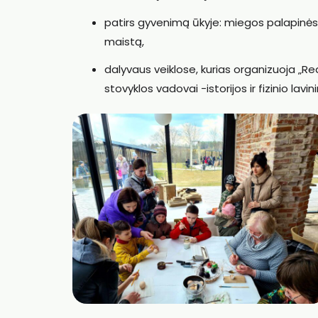
patirs gyvenimą ūkyje: miegos palapinėse
maistą,
dalyvaus veiklose, kurias organizuoja „Re
stovyklos vadovai -istorijos ir fizinio lav