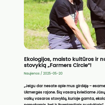
Ekologijos, maisto kultūros ir 
stovyklą „Farmers Circle“!
Naujienos
/
2025-05-20
„Jeigu dar nesate apie mus girdėję – esame e
Ukmergės rajone. Šią vasarą kviečiame Jūsų 
vaikų vasaros stovyklą, kurioje gamta, ekolo
pamokomis, bet ir įkvepiančiais nuotykiais”,