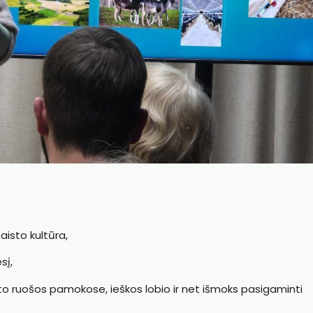
aisto kultūra,
sį,
to ruošos pamokose, ieškos lobio ir net išmoks pasigaminti