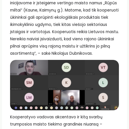
inicijavome ir įsteigėme vertingo maisto namus „Rūpūs
miltai“ (Kaune, Kaimynų g.). Matome, kad tik kooperuoti
ūkininkai gali aprūpinti ekologiškais produktais tiek
ikimokyklinio ugdymo, tiek kitas viešojo sektoriaus
įstaigas ir vartotojus. Kooperuotis reikia Lietuvos mastu.
Nereikia naiviai įsivaizduoti, kad vieno rajono ūkininkai
pilnai aprūpins visą rajoną maistu ir užtikrins jo pilną
asortimentą“, – sakė Nikolajus Dubnikovas.
Kooperatyvo vadovas akcentavo ir kitą svarbų
trumposios maisto tiekimo grandinės niuansą –