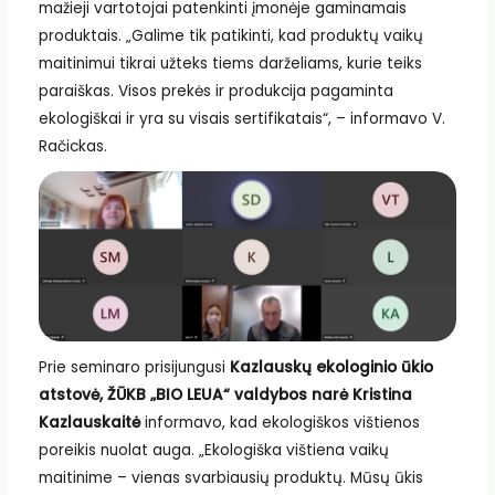
mažieji vartotojai patenkinti įmonėje gaminamais
produktais. „Galime tik patikinti, kad produktų vaikų
maitinimui tikrai užteks tiems darželiams, kurie teiks
paraiškas. Visos prekės ir produkcija pagaminta
ekologiškai ir yra su visais sertifikatais“, – informavo V.
Račickas.
Prie seminaro prisijungusi
Kazlauskų ekologinio ūkio
atstovė, ŽŪKB „BIO LEUA“ valdybos narė Kristina
Kazlauskaitė
informavo, kad ekologiškos vištienos
poreikis nuolat auga. „Ekologiška vištiena vaikų
maitinime – vienas svarbiausių produktų. Mūsų ūkis