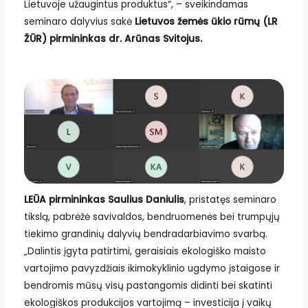
Lietuvoje užaugintus produktus“, – sveikindamas
seminaro dalyvius sakė
Lietuvos žemės ūkio rūmų (LR
ŽŪR) pirmininkas dr. Arūnas Svitojus.
LEŪA pirmininkas Saulius Daniulis
, pristatęs seminaro
tikslą, pabrėžė savivaldos, bendruomenės bei trumpųjų
tiekimo grandinių dalyvių bendradarbiavimo svarbą.
„Dalintis įgyta patirtimi, geraisiais ekologiško maisto
vartojimo pavyzdžiais ikimokyklinio ugdymo įstaigose ir
bendromis mūsų visų pastangomis didinti bei skatinti
ekologiškos produkcijos vartojimą – investicija į vaikų