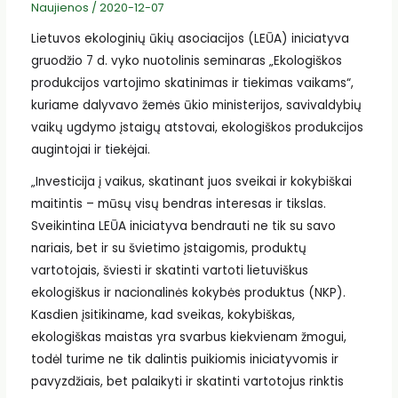
Naujienos
/
2020-12-07
Lietuvos ekologinių ūkių asociacijos (LEŪA) iniciatyva
gruodžio 7 d. vyko nuotolinis seminaras „Ekologiškos
produkcijos vartojimo skatinimas ir tiekimas vaikams“,
kuriame dalyvavo žemės ūkio ministerijos, savivaldybių
vaikų ugdymo įstaigų atstovai, ekologiškos produkcijos
augintojai ir tiekėjai.
„Investicija į vaikus, skatinant juos sveikai ir kokybiškai
maitintis – mūsų visų bendras interesas ir tikslas.
Sveikintina LEŪA iniciatyva bendrauti ne tik su savo
nariais, bet ir su švietimo įstaigomis, produktų
vartotojais, šviesti ir skatinti vartoti lietuviškus
ekologiškus ir nacionalinės kokybės produktus (NKP).
Kasdien įsitikiname, kad sveikas, kokybiškas,
ekologiškas maistas yra svarbus kiekvienam žmogui,
todėl turime ne tik dalintis puikiomis iniciatyvomis ir
pavyzdžiais, bet palaikyti ir skatinti vartotojus rinktis