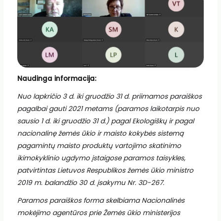
Naudinga informacija:
Nuo lapkričio 3 d. iki gruodžio 31 d.
priimamos paraiškos
pagalbai gauti 2021 metams (paramos laikotarpis nuo
sausio 1 d. iki gruodžio 31 d.) pagal Ekologiškų ir pagal
nacionalinę žemės ūkio ir maisto kokybės sistemą
pagamintų maisto produktų vartojimo skatinimo
ikimokyklinio ugdymo įstaigose paramos taisykles,
patvirtintas Lietuvos Respublikos žemės ūkio ministro
2019 m. balandžio 30 d. įsakymu Nr. 3D-267.
Paramos paraiškos forma skelbiama Nacionalinės
mokėjimo agentūros prie Žemės ūkio ministerijos