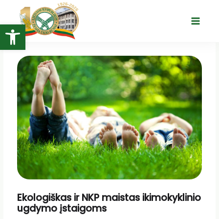
Pereiti
prie
Open toolbar
Main
turinio
Menu
Ekologiškas ir NKP maistas ikimokyklinio
ugdymo įstaigoms