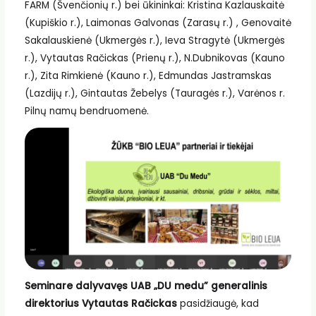
FARM (Švenčionių r.) bei ūkininkai: Kristina Kazlauskaitė
(Kupiškio r.), Laimonas Galvonas (Zarasų r.) , Genovaitė
Sakalauskienė (Ukmergės r.), Ieva Stragytė (Ukmergės
r.), Vytautas Račickas (Prienų r.), N.Dubnikovas (Kauno
r.), Zita Rimkienė (Kauno r.), Edmundas Jastramskas
(Lazdijų r.), Gintautas Žebelys (Tauragės r.), Varėnos r.
Pilnų namų bendruomenė.
Seminare dalyvavęs UAB „DU medu” generalinis
direktorius Vytautas Račickas
pasidžiaugė, kad