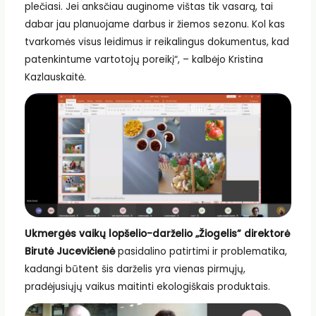
plečiasi. Jei anksčiau auginome vištas tik vasarą, tai
dabar jau planuojame darbus ir žiemos sezonu. Kol kas
tvarkomės visus leidimus ir reikalingus dokumentus, kad
patenkintume vartotojų poreikį“, – kalbėjo Kristina
Kazlauskaitė.
Ukmergės vaikų lopšelio-darželio „Žiogelis” direktorė
Birutė Jucevičienė
pasidalino patirtimi ir problematika,
kadangi būtent šis darželis yra vienas pirmųjų,
pradėjusiųjų vaikus maitinti ekologiškais produktais.