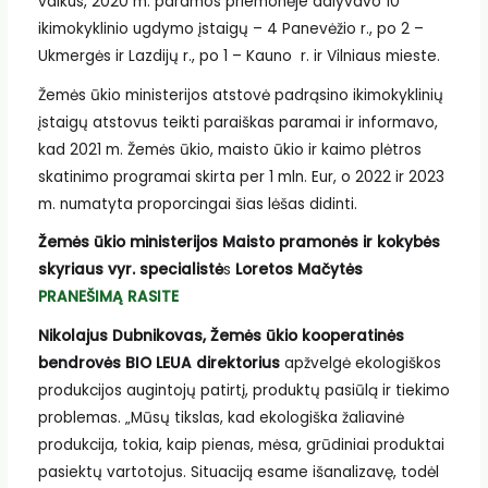
vaikus, 2020 m. paramos priemonėje dalyvavo 10
ikimokyklinio ugdymo įstaigų – 4 Panevėžio r., po 2 –
Ukmergės ir Lazdijų r., po 1 – Kauno r. ir Vilniaus mieste.
Žemės ūkio ministerijos atstovė padrąsino ikimokyklinių
įstaigų atstovus teikti paraiškas paramai ir informavo,
kad 2021 m. Žemės ūkio, maisto ūkio ir kaimo plėtros
skatinimo programai skirta per 1 mln. Eur, o 2022 ir 2023
m. numatyta proporcingai šias lėšas didinti.
Žemės ūkio ministerijos Maisto pramonės ir kokybės
skyriaus vyr. specialistė
s
Loretos Mačytės
PRANEŠIMĄ RASITE
Nikolajus Dubnikovas, Žemės ūkio kooperatinės
bendrovės BIO LEUA direktorius
apžvelgė ekologiškos
produkcijos augintojų patirtį, produktų pasiūlą ir tiekimo
problemas. „Mūsų tikslas, kad ekologiška žaliavinė
produkcija, tokia, kaip pienas, mėsa, grūdiniai produktai
pasiektų vartotojus. Situaciją esame išanalizavę, todėl