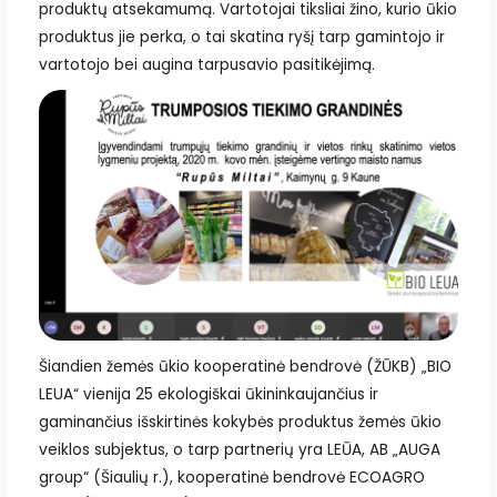
produktų atsekamumą. Vartotojai tiksliai žino, kurio ūkio
produktus jie perka, o tai skatina ryšį tarp gamintojo ir
vartotojo bei augina tarpusavio pasitikėjimą.
Šiandien žemės ūkio kooperatinė bendrovė (ŽŪKB) „BIO
LEUA“ vienija 25 ekologiškai ūkininkaujančius ir
gaminančius išskirtinės kokybės produktus žemės ūkio
veiklos subjektus, o tarp partnerių yra LEŪA, AB „AUGA
group“ (Šiaulių r.), kooperatinė bendrovė ECOAGRO