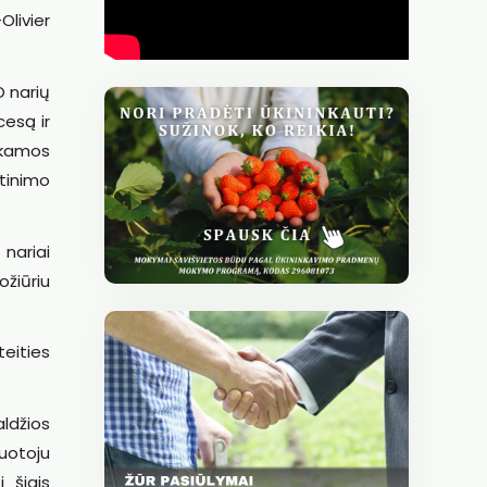
Olivier
O narių
cesą ir
okamos
atinimo
nariai
žiūriu
teities
aldžios
uotoju
 šiais