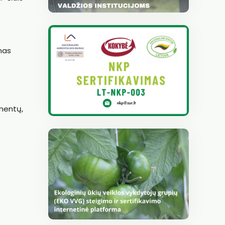
imas
umentų,