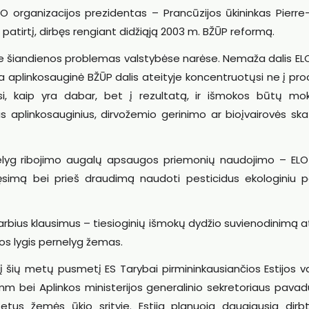
O organizacijos prezidentas – Prancūzijos ūkininkas Pierre-
 patirtį, dirbęs rengiant didžiąją 2003 m. BŽŪP reformą.
apie šiandienos problemas valstybėse narėse. Nemaža dalis EL
isa aplinkosauginė BŽŪP dalis ateityje koncentruotųsi ne į pro
i, kaip yra dabar, bet į rezultatą, ir išmokos būtų m
us aplinkosauginius, dirvožemio gerinimo ar bioįvairovės sk
nelyg ribojimo augalų apsaugos priemonių naudojimo – ELO 
ęsimą bei prieš draudimą naudoti pesticidus ekologiniu po
varbius klausimus – tiesioginių išmokų dydžio suvienodinimą a
jos lygis pernelyg žemas.
jį šių metų pusmetį ES Tarybai pirmininkausiančios Estijos v
m bei Aplinkos ministerijos generalinio sekretoriaus pavad
tetus žemės ūkio srityje. Estija planuoja daugiausia dirbti