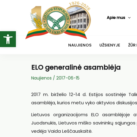
Pereiti
prie
Apie mus
turinio
Open toolbar
NAUJIENOS
UŽSIENYJE
ŽŪR
ELO generalinė asamblėja
Naujienos
/
2017-06-15
2017 m. birželio 12-14 d. Estijos sostinėje T
asamblėja, kurios metu vyko aktyvios diskusijos 
Lietuvos organizacijoms ELO asamblėjoje a
Juodsnukis, Lietuvos miško savininkų sąjungos 
vedėja Vaida Leščauskaitė.