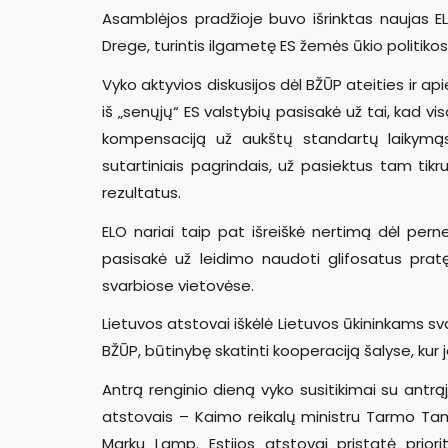
Asamblėjos pradžioje buvo išrinktas naujas EL
Drege, turintis ilgametę ES žemės ūkio politikos
Vyko aktyvios diskusijos dėl BŽŪP ateities ir 
iš „senųjų“ ES valstybių pasisakė už tai, kad v
kompensaciją už aukštų standartų laikymąs
sutartiniais pagrindais, už pasiektus tam tikr
rezultatus.
ELO nariai taip pat išreiškė nertimą dėl per
pasisakė už leidimo naudoti glifosatus prat
svarbiose vietovėse.
Lietuvos atstovai iškėlė Lietuvos ūkininkams s
BŽŪP, būtinybę skatinti kooperaciją šalyse, kur 
Antrą renginio dieną vyko susitikimai su antrą
atstovais – Kaimo reikalų ministru Tarmo Tam
Marku Lamp. Estijos atstovai pristatė priori