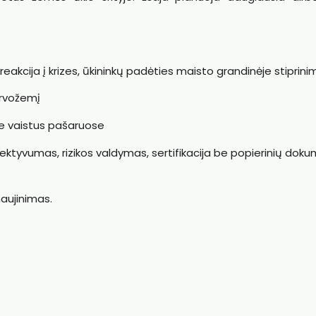
reakcija į krizes, ūkininkų padėties maisto grandinėje stiprin
irvožemį
ie vaistus pašaruose
ktyvumas, rizikos valdymas, sertifikacija be popierinių dok
aujinimas.