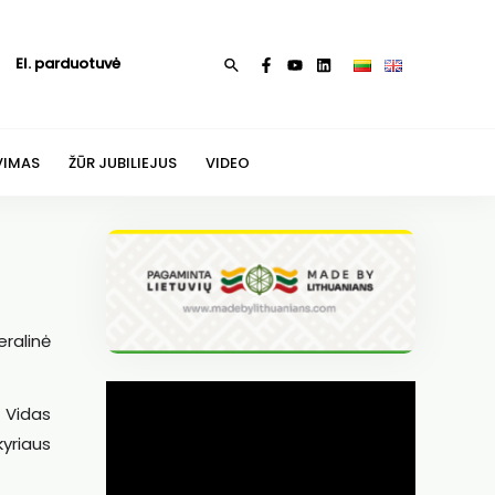
El. parduotuvė
Paieška
VIMAS
ŽŪR JUBILIEJUS
VIDEO
eralinė
 Vidas
kyriaus