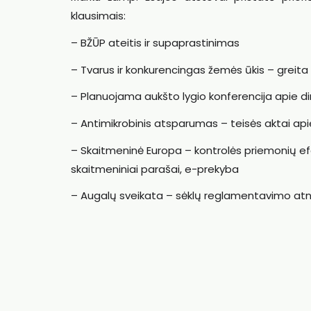
klausimais:
– BŽŪP ateitis ir supaprastinimas
– Tvarus ir konkurencingas žemės ūkis – greita 
– Planuojama aukšto lygio konferencija apie d
– Antimikrobinis atsparumas – teisės aktai ap
– Skaitmeninė Europa – kontrolės priemonių efe
skaitmeniniai parašai, e-prekyba
– Augalų sveikata – sėklų reglamentavimo atn