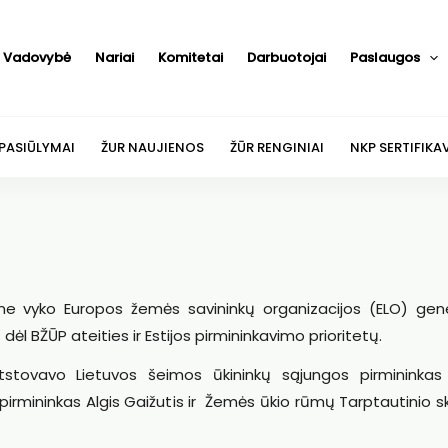
Vadovybė
Nariai
Komitetai
Darbuotojai
Paslaugos
 PASIŪLYMAI
ŽUR NAUJIENOS
ŽŪR RENGINIAI
NKP SERTIFIKA
aline vyko Europos žemės savininkų organizacijos (ELO) gen
dėl BŽŪP ateities ir Estijos pirmininkavimo prioritetų.
tstovavo Lietuvos šeimos ūkininkų sąjungos pirmininkas
pirmininkas Algis Gaižutis ir Žemės ūkio rūmų Tarptautinio s