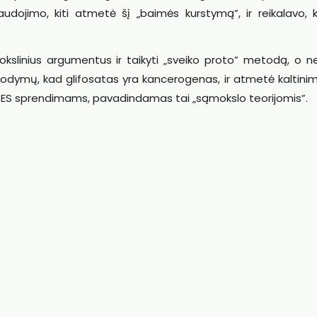
naudojimo, kiti atmetė šį „baimės kurstymą”, ir reikalavo, 
okslinius argumentus ir taikyti „sveiko proto” metodą, o ne
 įrodymų, kad glifosatas yra kancerogenas, ir atmetė kaltini
ą ES sprendimams, pavadindamas tai „sąmokslo teorijomis”.