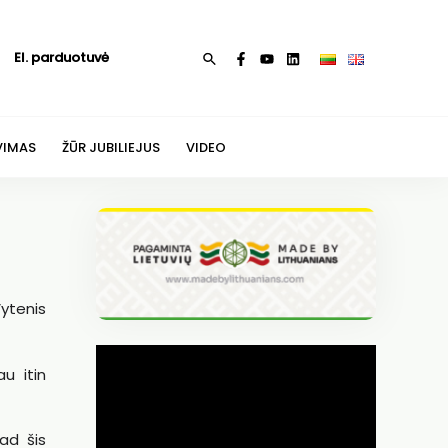
El. parduotuvė
Paieška
VIMAS
ŽŪR JUBILIEJUS
VIDEO
Vytenis
au itin
ad šis