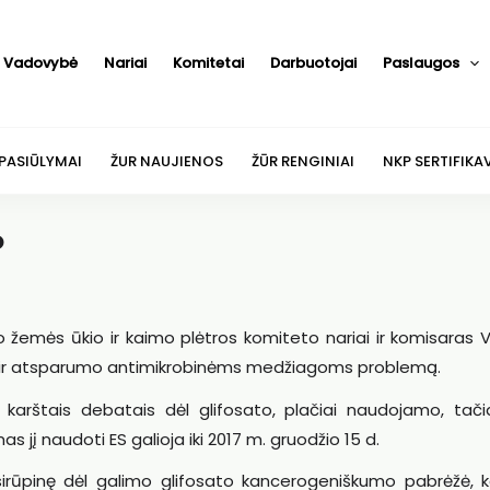
Vadovybė
Nariai
Komitetai
Darbuotojai
Paslaugos
 PASIŪLYMAI
ŽUR NAUJIENOS
ŽŪR RENGINIAI
NKP SERTIFIKA
o
o žemės ūkio ir kaimo plėtros komiteto nariai ir komisaras 
mą ir atsparumo antimikrobinėms medžiagoms problemą.
n karštais debatais dėl glifosato, plačiai naudojamo, tači
 jį naudoti ES galioja iki 2017 m. gruodžio 15 d.
sirūpinę dėl galimo glifosato kancerogeniškumo pabrėžė, k