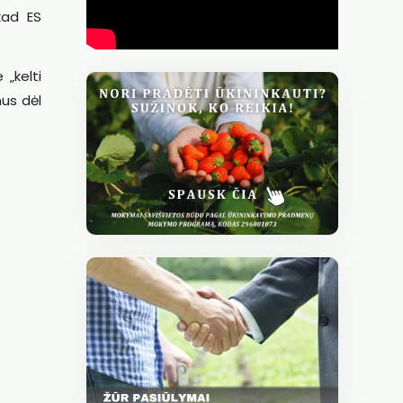
kad ES
 „kelti
mus dėl