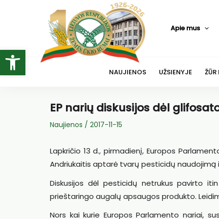
Pereiti
prie
Apie mus
turinio
Open toolbar
NAUJIENOS
UŽSIENYJE
ŽŪR
EP narių diskusijos dėl glifosat
Naujienos
/
2017-11-15
Lapkričio 13 d., pirmadienį, Europos Parlament
Andriukaitis aptarė tvarų pesticidų naudoji
Diskusijos dėl pesticidų netrukus pavirto iti
prieštaringo augalų apsaugos produkto. Leidimas
Nors kai kurie Europos Parlamento nariai, su