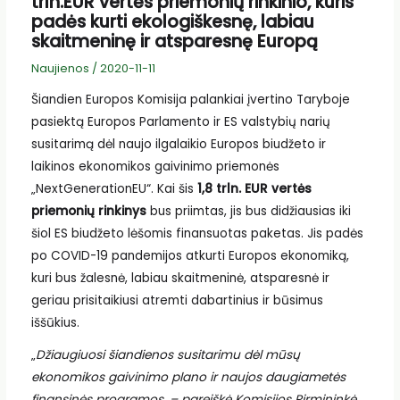
trln.EUR vertės priemonių rinkinio, kuris
padės kurti ekologiškesnę, labiau
skaitmeninę ir atsparesnę Europą
Naujienos
/
2020-11-11
Šiandien Europos Komisija palankiai įvertino Taryboje
pasiektą Europos Parlamento ir ES valstybių narių
susitarimą dėl naujo ilgalaikio Europos biudžeto ir
laikinos ekonomikos gaivinimo priemonės
„NextGenerationEU“. Kai šis
1,8 trln. EUR vertės
priemonių rinkinys
bus priimtas, jis bus didžiausias iki
šiol ES biudžeto lėšomis finansuotas paketas. Jis padės
po COVID-19 pandemijos atkurti Europos ekonomiką,
kuri bus žalesnė, labiau skaitmeninė, atsparesnė ir
geriau prisitaikiusi atremti dabartinius ir būsimus
iššūkius.
„
Džiaugiuosi šiandienos susitarimu dėl mūsų
ekonomikos gaivinimo plano ir naujos daugiametės
finansinės programos, – pareiškė Komisijos Pirmininkė