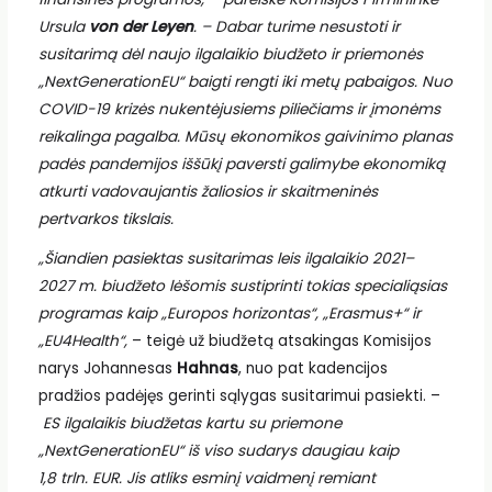
Ursula
von der Leyen
. – Dabar turime nesustoti ir
susitarimą dėl naujo ilgalaikio biudžeto ir priemonės
„NextGenerationEU“ baigti rengti iki metų pabaigos. Nuo
COVID-19 krizės nukentėjusiems piliečiams ir įmonėms
reikalinga pagalba. Mūsų ekonomikos gaivinimo planas
padės pandemijos iššūkį paversti galimybe ekonomiką
atkurti vadovaujantis žaliosios ir skaitmeninės
pertvarkos tikslais.
„Šiandien pasiektas susitarimas leis ilgalaikio 2021–
2027 m. biudžeto lėšomis sustiprinti tokias specialiąsias
programas kaip „Europos horizontas“, „Erasmus+“ ir
„EU4Health“,
– teigė už biudžetą atsakingas Komisijos
narys Johannesas
Hahnas
, nuo pat kadencijos
pradžios padėjęs gerinti sąlygas susitarimui pasiekti. –
ES ilgalaikis biudžetas kartu su priemone
„NextGenerationEU“ iš viso sudarys daugiau kaip
1,8 trln. EUR.
Jis atliks esminį vaidmenį remiant