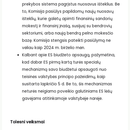
prekybos sistema pagrįstus nuosavus išteklius. Be
to, Komisija pasiūlys papildomų naujų nuosavų
išteklių, kurie galėtų apimti finansinių sandorių
mokestį ir finansinį įnašą, susijusį su bendrovių
sektoriumi, arba naują bendrą pelno mokesčio
bazę. Komisija stengsis pateikti pasiūlymą ne
vėliau kaip 2024 m. birželio mėn.
Kalbant apie ES biudžeto apsaugą, pažymėtina,
kad dabar ES pirmą kartą turės specialų
mechanizmą savo biudžetui apsaugoti nuo
teisinės valstybės principo pažeidimų, kaip
susitarta lapkričio 5 d. Be to, šis mechanizmas
neturės neigiamo poveikio galutiniams ES lėšų
gavėjams atitinkamoje valstybėje narėje.
Tolesni veiksmai