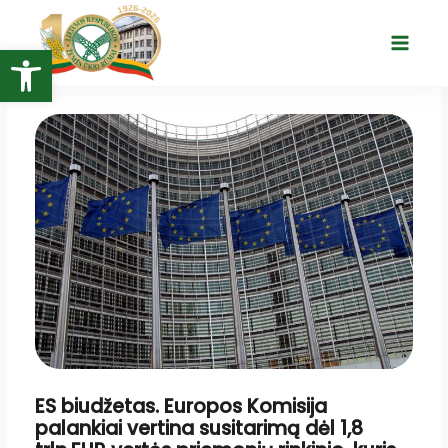
Pereiti
prie
Open toolbar
Main
turinio
Menu
ES biudžetas. Europos Komisija
palankiai vertina susitarimą dėl 1,8