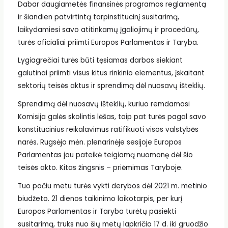
Dabar daugiametės finansinės programos reglamentą
ir šiandien patvirtintą tarpinstitucinį susitarimą,
laikydamiesi savo atitinkamų įgaliojimų ir procedūrų,
turės oficialiai priimti Europos Parlamentas ir Taryba.
Lygiagrečiai turės būti tęsiamas darbas siekiant
galutinai priimti visus kitus rinkinio elementus, įskaitant
sektorių teisės aktus ir sprendimą dėl nuosavų išteklių.
Sprendimą dėl nuosavų išteklių, kuriuo remdamasi
Komisija galės skolintis lėšas, taip pat turės pagal savo
konstitucinius reikalavimus ratifikuoti visos valstybės
narės. Rugsėjo mėn. plenarinėje sesijoje Europos
Parlamentas jau pateikė teigiamą nuomonę dėl šio
teisės akto. Kitas žingsnis – priėmimas Taryboje.
Tuo pačiu metu turės vykti derybos dėl 2021 m. metinio
biudžeto. 21 dienos taikinimo laikotarpis, per kurį
Europos Parlamentas ir Taryba turėtų pasiekti
susitarimą, truks nuo šių metų lapkričio 17 d. iki gruodžio