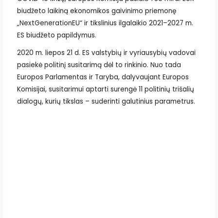
biudžeto laikiną ekonomikos gaivinimo priemonę
„NextGenerationEU“ ir tikslinius ilgalaikio 2021–2027 m.
ES biudžeto papildymus.
2020 m. liepos 21 d. ES valstybių ir vyriausybių vadovai
pasiekė politinį susitarimą dėl to rinkinio. Nuo tada
Europos Parlamentas ir Taryba, dalyvaujant Europos
Komisijai, susitarimui aptarti surengė 11 politinių trišalių
dialogų, kurių tikslas – suderinti galutinius parametrus.