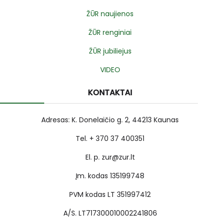
ŽŪR naujienos
ŽŪR renginiai
ŽŪR jubiliejus
VIDEO
KONTAKTAI
Adresas: K. Donelaičio g. 2, 44213 Kaunas
Tel. + 370 37 400351
El. p. zur@zur.lt
Įm. kodas 135199748
PVM kodas LT 351997412
A/S. LT717300010002241806