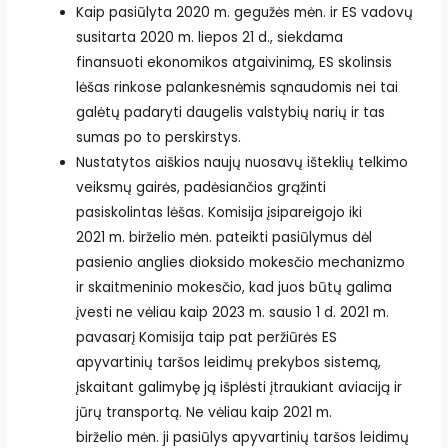
Kaip pasiūlyta 2020 m. gegužės mėn. ir ES vadovų
susitarta 2020 m. liepos 21 d., siekdama
finansuoti ekonomikos atgaivinimą, ES skolinsis
lėšas rinkose palankesnėmis sąnaudomis nei tai
galėtų padaryti daugelis valstybių narių ir tas
sumas po to perskirstys.
Nustatytos aiškios naujų nuosavų išteklių telkimo
veiksmų gairės, padėsiančios grąžinti
pasiskolintas lėšas. Komisija įsipareigojo iki
2021 m. birželio mėn. pateikti pasiūlymus dėl
pasienio anglies dioksido mokesčio mechanizmo
ir skaitmeninio mokesčio, kad juos būtų galima
įvesti ne vėliau kaip 2023 m. sausio 1 d. 2021 m.
pavasarį Komisija taip pat peržiūrės ES
apyvartinių taršos leidimų prekybos sistemą,
įskaitant galimybę ją išplėsti įtraukiant aviaciją ir
jūrų transportą. Ne vėliau kaip 2021 m.
birželio mėn. ji pasiūlys apyvartinių taršos leidimų