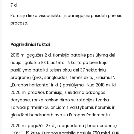
7 d.
Komisija lieka visapusiškai įsipareigojusi prisidėti prie šio
proceso.
Pagrindiniai faktai
2018 m. gegužės 2 d. Komisija pateikė pasiūlymą dėl
naujo ilgalaikio ES biudžeto. Iš karto po bendrojo
pasiūlymo pateikti teisės aktų dėl 37 sektorinių
programų (pvz., sanglaudos, žemės ūkio, „Erasmus“,
„Europos horizonto“ ir kt.) pasiūlymai. Nuo 2018 m. iki
2020 m. pradžios Komisija, siekdama pažangos
derybose, ranka rankon dirbo su rotacijos tvarka
Tarybai pirmininkaujančiomis valstybėmis narėmis ir
glaudžiai bendradarbiavo su Europos Parlamentu.
2020 m. gegužės 27 d., reaguodama į beprecedentę
COVID-19 krizę, Europos Komisija pasiūlė 750 mlrd. EUR