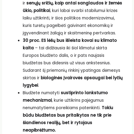
ir
senųjų sričių, kaip antai sanglaudos ir žemės
ūkio, politikai
, kuri labai svarbi stabilumui krizės
laiku užtikrinti, ir šios politikos modernizavimui,
kuris turėtų pagelbėti gaivinant ekonomiką ir
įgyvendinant žaliąją ir skaitmeninę pertvarkas.
30 proc. ES lėšų bus išleista kovai su klimato
kaita
– tai didžiausia iki šiol klimatui skirta
Europos biudžeto dalis, o ir pats naujasis
biudžetas bus didesnis už visus ankstesnius.
Sudarant šį priemonių rinkinį ypatingas dėmesys
skirtas ir
biologinės įvairovės apsaugai bei lyčių
lygybei
.
Biudžete numatyti
sustiprinto lankstumo
mechanizmai
, kurie užtikrins pajėgumus
nenumatytiems poreikiams patenkinti.
Tokiu
būdu biudžetas bus pritaikytas ne tik prie
šiandienos realijų, bet ir rytojaus
neapibrėžtumo.