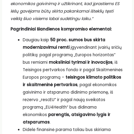
ekonomikos gaivinimą ir užtikrinant, kad įprastiems ES
lėšų gavėjams būtų skirta pakankamai išteklių tęsti
veiklą šiuo visiems labai sudėtingu laiku.“
Pagrindiniai šiandienos kompromiso elementai:
Daugiau kaip
50 proc. sumos bus skirta
modernizavimui remti
įgyvendinant įvairių sričių
politiką: pagal programą „Europos horizontas“
bus remiami
moksliniai tyrimai ir inovacijos
, iš
Teisingos pertvarkos fondo ir pagal Skaitmeninės
Europos programą –
teisingos klimato politikos
ir skaitmeninė pertvarkos
, pagal ekonomikos
gaivinimo ir atsparumo didinimo priemonę, iš
rezervo „rescEU“ ir pagal naują sveikatos
programą „EU4Health“ bus didinama
ekonomikos
parengtis, atsigavimo lygis ir
atsparumas
.
Didelė finansinė parama toliau bus skiriama