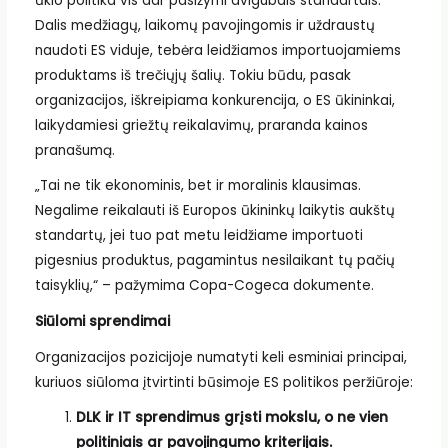
ūkio politika vis dar pasižymi dvigubais standartais.
Dalis medžiagų, laikomų pavojingomis ir uždraustų
naudoti ES viduje, tebėra leidžiamos importuojamiems
produktams iš trečiųjų šalių. Tokiu būdu, pasak
organizacijos, iškreipiama konkurencija, o ES ūkininkai,
laikydamiesi griežtų reikalavimų, praranda kainos
pranašumą.
„Tai ne tik ekonominis, bet ir moralinis klausimas.
Negalime reikalauti iš Europos ūkininkų laikytis aukštų
standartų, jei tuo pat metu leidžiame importuoti
pigesnius produktus, pagamintus nesilaikant tų pačių
taisyklių,“ – pažymima Copa-Cogeca dokumente.
Siūlomi sprendimai
Organizacijos pozicijoje numatyti keli esminiai principai,
kuriuos siūloma įtvirtinti būsimoje ES politikos peržiūroje:
DLK ir IT sprendimus grįsti mokslu, o ne vien
politiniais ar pavojingumo kriterijais.