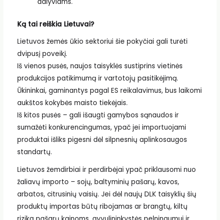
dalyviams.
Ką tai reiškia Lietuvai?
Lietuvos žemės ūkio sektoriui šie pokyčiai gali turėti
dvipusį poveikį.
Iš vienos pusės, naujos taisyklės sustiprins vietinės
produkcijos patikimumą ir vartotojų pasitikėjimą.
Ūkininkai, gaminantys pagal ES reikalavimus, bus laikomi
aukštos kokybės maisto tiekėjais.
Iš kitos pusės – gali išaugti gamybos sąnaudos ir
sumažėti konkurencingumas, ypač jei importuojami
produktai išliks pigesni dėl silpnesnių aplinkosaugos
standartų.
Lietuvos žemdirbiai ir perdirbėjai ypač priklausomi nuo
žaliavų importo – sojų, baltyminių pašarų, kavos,
arbatos, citrusinių vaisių. Jei dėl naujų DLK taisyklių šių
produktų importas būtų ribojamas ar brangtų, kiltų
rizika pašarų kainoms, gyvulininkystės pelningumui ir