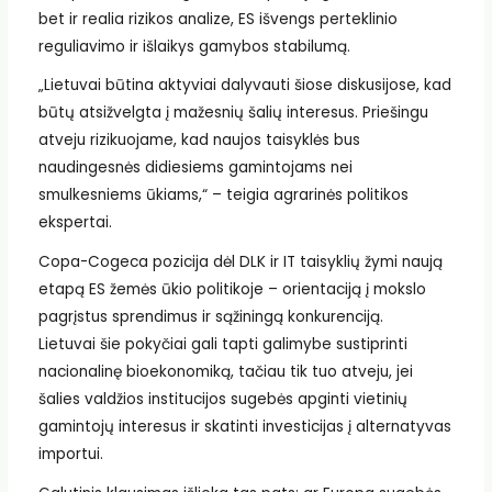
bet ir realia rizikos analize, ES išvengs perteklinio
reguliavimo ir išlaikys gamybos stabilumą.
„Lietuvai būtina aktyviai dalyvauti šiose diskusijose, kad
būtų atsižvelgta į mažesnių šalių interesus. Priešingu
atveju rizikuojame, kad naujos taisyklės bus
naudingesnės didiesiems gamintojams nei
smulkesniems ūkiams,“ – teigia agrarinės politikos
ekspertai.
Copa-Cogeca pozicija dėl DLK ir IT taisyklių žymi naują
etapą ES žemės ūkio politikoje – orientaciją į mokslo
pagrįstus sprendimus ir sąžiningą konkurenciją.
Lietuvai šie pokyčiai gali tapti galimybe sustiprinti
nacionalinę bioekonomiką, tačiau tik tuo atveju, jei
šalies valdžios institucijos sugebės apginti vietinių
gamintojų interesus ir skatinti investicijas į alternatyvas
importui.