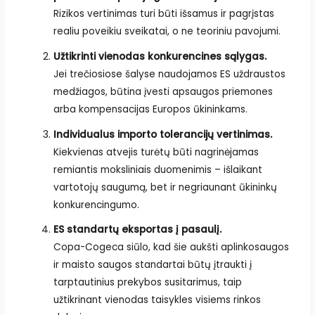
Rizikos vertinimas turi būti išsamus ir pagrįstas
realiu poveikiu sveikatai, o ne teoriniu pavojumi.
Užtikrinti vienodas konkurencines sąlygas.
Jei trečiosiose šalyse naudojamos ES uždraustos
medžiagos, būtina įvesti apsaugos priemones
arba kompensacijas Europos ūkininkams.
Individualus importo tolerancijų vertinimas.
Kiekvienas atvejis turėtų būti nagrinėjamas
remiantis moksliniais duomenimis – išlaikant
vartotojų saugumą, bet ir negriaunant ūkininkų
konkurencingumo.
ES standartų eksportas į pasaulį.
Copa-Cogeca siūlo, kad šie aukšti aplinkosaugos
ir maisto saugos standartai būtų įtraukti į
tarptautinius prekybos susitarimus, taip
užtikrinant vienodas taisykles visiems rinkos