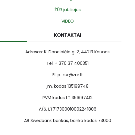
ŽŪR jubiliejus
VIDEO
KONTAKTAI
Adresas: K. Donelaičio g. 2, 44213 Kaunas
Tel. + 370 37 400351
El. p. zur@zur.lt
Įm. kodas 135199748
PVM kodas LT 351997412
A/S. LT717300010002241806
AB Swedbank bankas, banko kodas 73000