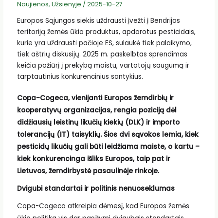
Naujienos
,
Užsienyje
/
2025-10-27
Europos Sąjungos siekis uždrausti įvežti į Bendrijos
teritoriją žemės ūkio produktus, apdorotus pesticidais,
kurie yra uždrausti pačioje ES, sulaukė tiek palaikymo,
tiek aštrių diskusijų. 2025 m. paskelbtas sprendimas
keičia požiūrį į prekybą maistu, vartotojų saugumą ir
tarptautinius konkurencinius santykius.
Copa-Cogeca, vienijanti Europos žemdirbių ir
kooperatyvų organizacijas, rengia poziciją dėl
didžiausių leistinų likučių kiekių (DLK) ir importo
tolerancijų (IT) taisyklių. Šios dvi sąvokos lemia, kiek
pesticidų likučių gali būti leidžiama maiste, o kartu –
kiek konkurencinga išliks Europos, taip pat ir
Lietuvos, žemdirbystė pasaulinėje rinkoje.
Dvigubi standartai ir politinis nenuoseklumas
Copa-Cogeca atkreipia dėmesį, kad Europos žemės