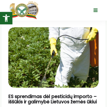
Pereiti
prie
Open toolbar
Main
turinio
Menu
ES sprendimas dėl pesticidų importo –
iššūkis ir galimybė Lietuvos žemės ūkiui