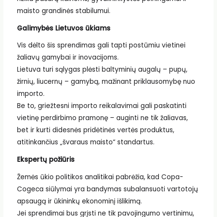
maisto grandinės stabilumui.
Galimybės Lietuvos ūkiams
Vis dėlto šis sprendimas gali tapti postūmiu vietinei
žaliavų gamybai ir inovacijoms.
Lietuva turi sąlygas plėsti baltyminių augalų – pupų,
žirnių, liucernų – gamybą, mažinant priklausomybę nuo
importo.
Be to, griežtesni importo reikalavimai gali paskatinti
vietinę perdirbimo pramonę – auginti ne tik žaliavas,
bet ir kurti didesnės pridėtinės vertės produktus,
atitinkančius „švaraus maisto“ standartus.
Ekspertų požiūris
Žemės ūkio politikos analitikai pabrėžia, kad Copa-
Cogeca siūlymai yra bandymas subalansuoti vartotojų
apsaugą ir ūkininkų ekonominį išlikimą.
Jei sprendimai bus grįsti ne tik pavojingumo vertinimu,