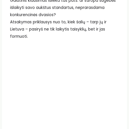
Galutinis klausimas išlieka tas pats: ar Europa sugebės
išlaikyti savo aukštus standartus, neprarasdama
konkurencinės dvasios?
Atsakymas priklausys nuo to, kiek šalių – tarp jų ir
Lietuva – pasiryš ne tik laikytis taisyklių, bet ir jas
formuoti.