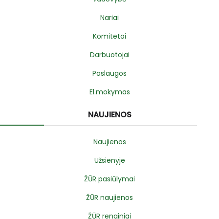
Nariai
Komitetai
Darbuotojai
Paslaugos
El.mokymas
NAUJIENOS
Naujienos
Užsienyje
ŽŪR pasiūlymai
ŽŪR naujienos
ŽŪR renginiai