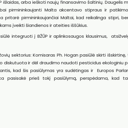
išlaidas, arba ieškoti naujų finansavimo šaltinių. Daugelis m
bai pirmininkaujanti Malta akcentavo stipraus ir patikim
ritarė pirmininkaujančiai Maltai, kad reikalinga stipri, be
ms įveikti šiandienos ir ateities iššūkius.
ūlė integruoti į BŽŪP ir aplinkosaugos klausimus, atsižvelg
vių sektorius: Komisaras Ph. Hogan pasiūlė skirti išskirtinę,
vo diskutuota ir dėl draudimo naudoti pesticidus ekologiniu p
antis, kad šis pasiūlymas yra sudėtingas ir Europos Parl
eca pasisakė prieš tokį pasiūlymą, perspėdama, kad ta