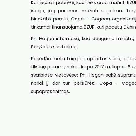
Komisaras pabrėžė, kad teks arba mažinti BŽŪP 
įspėjo, jog paramos mažinti negalima. Tary
biudžeto poreikį. Copa – Cogeca organizacija p
tinkamai finansuojama BŽŪP, kuri padėtų ūkininka
Ph. Hogan informavo, kad dauguma ministrų si
Paryžiaus susitarimą.
Posėdžio metu taip pat aptartas vaisių ir daržo
tikslinę paramą sektoriui po 2017 m. liepos. Bu
svarbiose vietovėse: Ph. Hogan sakė suprant
nariai jį dar turi peržiūrėti. Copa – Cog
supaprastinimas.