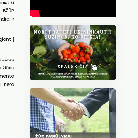
inistrų
o BŽŪP
ndra ir
iant į
 tačiau
ožiūriu
amento
i nėra