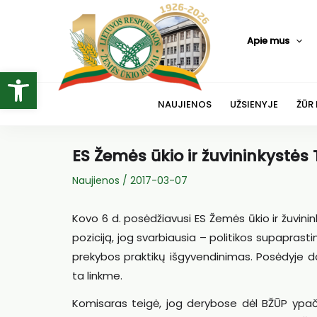
Pereiti
prie
Apie mus
turinio
Open toolbar
NAUJIENOS
UŽSIENYJE
ŽŪR
ES Žemės ūkio ir žuvininkystės
Naujienos
/
2017-03-07
Kovo 6 d. posėdžiavusi ES Žemės ūkio ir žuvini
poziciją, jog svarbiausia – politikos supaprast
prekybos praktikų išgyvendinimas. Posėdyje d
ta linkme.
Komisaras teigė, jog derybose dėl BŽŪP ypač 