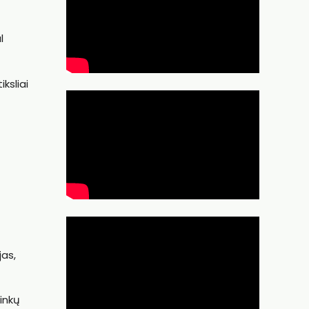
l
ksliai
jas,
ninkų