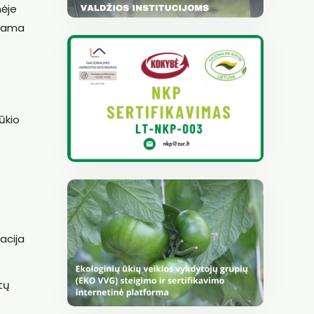
nėje
arama
ūkio
acija
tų