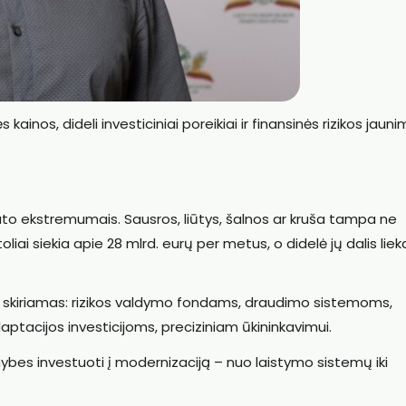
inos, dideli investiciniai poreikiai ir finansinės rizikos jauni
mato ekstremumais. Sausros, liūtys, šalnos ar kruša tampa ne
liai siekia apie 28 mlrd. eurų per metus, o didelė jų dalis liek
 skiriamas: rizikos valdymo fondams, draudimo sistemoms,
tacijos investicijoms, preciziniam ūkininkavimui.
mybes investuoti į modernizaciją – nuo laistymo sistemų iki