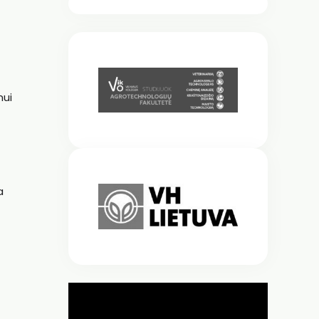
mui
a