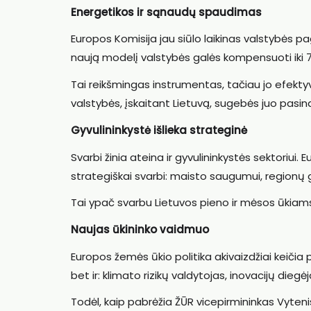
Energetikos ir sąnaudų spaudimas
Europos Komisija jau siūlo laikinas valstybės p
naują modelį valstybės galės kompensuoti iki 7
Tai reikšmingas instrumentas, tačiau jo efektyvu
valstybės, įskaitant Lietuvą, sugebės juo pasin
Gyvulininkystė išlieka strateginė
Svarbi žinia ateina ir gyvulininkystės sektoriui. E
strategiškai svarbi: maisto saugumui, regionų 
Tai ypač svarbu Lietuvos pieno ir mėsos ūkiams,
Naujas ūkininko vaidmuo
Europos žemės ūkio politika akivaizdžiai keičia p
bet ir: klimato rizikų valdytojas, inovacijų die
Todėl, kaip pabrėžia ŽŪR vicepirmininkas Vytenis