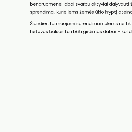
bendruomenei labai svarbu aktyviai dalyvauti ši
sprendimai, kurie lems žemės ūkio kryptį atei
Šiandien formuojami sprendimai nulems ne tik 
Lietuvos balsas turi būti girdimas dabar – kol dar