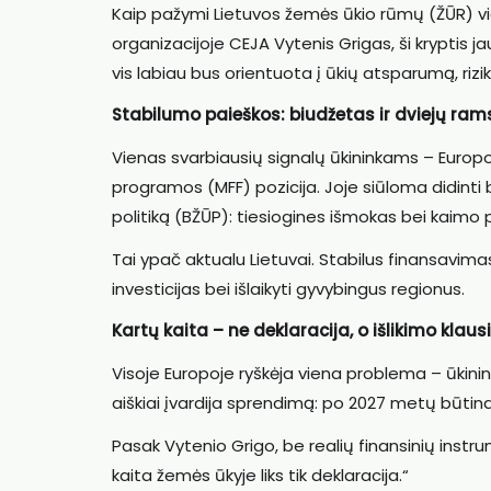
Kaip pažymi Lietuvos žemės ūkio rūmų (ŽŪR) vic
organizacijoje CEJA Vytenis Grigas, ši kryptis 
vis labiau bus orientuota į ūkių atsparumą, rizik
Stabilumo paieškos: biudžetas ir dviejų rams
Vienas svarbiausių signalų ūkininkams – Europ
programos (MFF) pozicija. Joje siūloma didinti 
politiką (BŽŪP): tiesiogines išmokas bei kaimo p
Tai ypač aktualu Lietuvai. Stabilus finansavima
investicijas bei išlaikyti gyvybingus regionus.
Kartų kaita – ne deklaracija, o išlikimo klau
Visoje Europoje ryškėja viena problema – ūkinin
aiškiai įvardija sprendimą: po 2027 metų būtin
Pasak Vytenio Grigo, be realių finansinių instru
kaita žemės ūkyje liks tik deklaracija.“