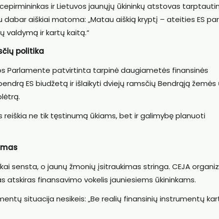
epirmininkas ir Lietuvos jaunųjų ūkininkų atstovas tarptauti
jau dabar aiškiai matoma: „Matau aiškią kryptį – ateities ES p
ų valdymą ir kartų kaitą.“
čių politika
os Parlamente patvirtinta tarpinė daugiametės finansinės
bendrą ES biudžetą ir išlaikyti dviejų ramsčių Bendrąją žemės 
lėtrą.
s reiškia ne tik tęstinumą ūkiams, bet ir galimybę planuoti
simas
kai sensta, o jaunų žmonių įsitraukimas stringa. CEJA organiz
as atskiras finansavimo vokelis jauniesiems ūkininkams.
mentų situacija nesikeis: „Be realių finansinių instrumentų kar