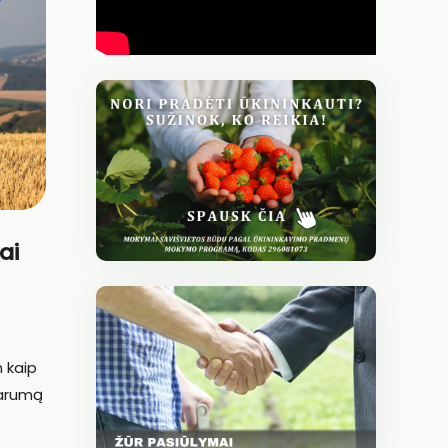
ai
 kaip
parumą