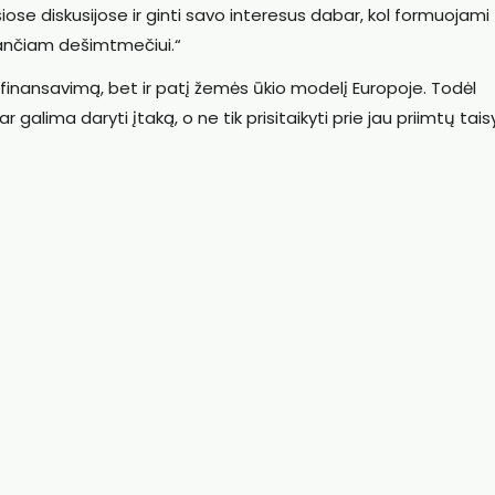
ose diskusijose ir ginti savo interesus dabar, kol formuojami
nančiam dešimtmečiui.“
finansavimą, bet ir patį žemės ūkio modelį Europoje. Todėl
 galima daryti įtaką, o ne tik prisitaikyti prie jau priimtų taisy