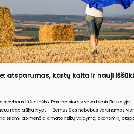
e: atsparumas, kartų kaita ir nauji iššūki
e svarbaus lūžio taško. Pastarosiomis savaitėmis Briuselyje
 metų rodo aiškią kryptį – žemės ūkis nebebus vertinamas vien
e sritimi, apimančia klimato rizikų valdymą, ekonominį ats