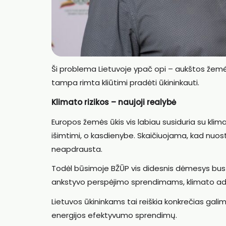
Ši problema Lietuvoje ypač opi – aukštos žemės ka
tampa rimta kliūtimi pradėti ūkininkauti.
Klimato rizikos – naujoji realybė
Europos žemės ūkis vis labiau susiduria su kli
išimtimi, o kasdienybe. Skaičiuojama, kad nuosto
neapdrausta.
Todėl būsimoje BŽŪP vis didesnis dėmesys bus
ankstyvo perspėjimo sprendimams, klimato adap
Lietuvos ūkininkams tai reiškia konkrečias gali
energijos efektyvumo sprendimų.