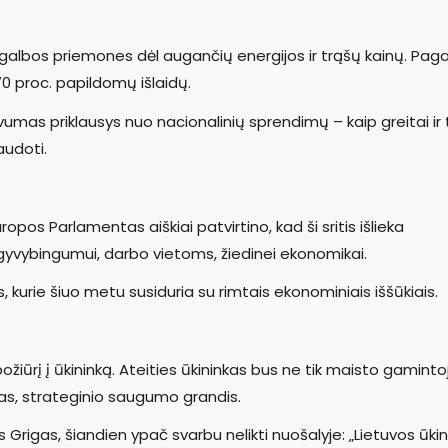
agalbos priemones dėl augančių energijos ir trąšų kainų. Paga
0 proc. papildomų išlaidų.
mas priklausys nuo nacionalinių sprendimų – kaip greitai ir ti
audoti.
uropos Parlamentas aiškiai patvirtino, kad ši sritis išlieka
gyvybingumui, darbo vietoms, žiedinei ekonomikai.
 kurie šiuo metu susiduria su rimtais ekonominiais iššūkiais.
ožiūrį į ūkininką. Ateities ūkininkas bus ne tik maisto gaminto
gėjas, strateginio saugumo grandis.
 Grigas, šiandien ypač svarbu nelikti nuošalyje: „Lietuvos ūki