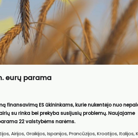
mln. eurų parama
omą finansavimą ES ūkininkams, kurie nukentėjo nuo nepal
airių su rinka bei prekyba susijusių problemų. Naujajame
parama 22 valstybėms narėms.
jos, Airijos, Graikijos, Ispanijos, Prancūzijos, Kroatijos, Italijos, 