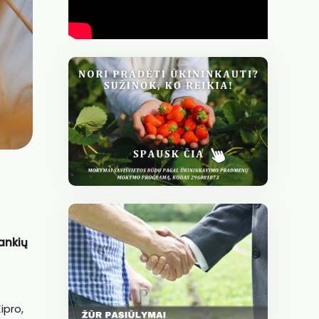
ankių
Kipro,