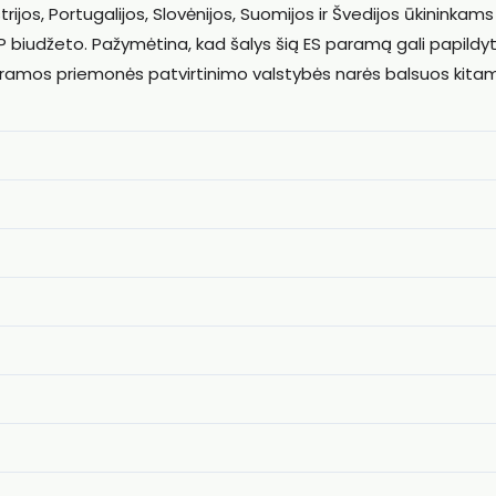
rijos, Portugalijos, Slovėnijos, Suomijos ir Švedijos ūkininkams
 biudžeto. Pažymėtina, kad šalys šią ES paramą gali papildyt
 paramos priemonės patvirtinimo valstybės narės balsuos kita