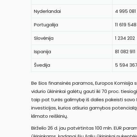
Nyderlandai
4 995 081
Portugalija
11 619 548
Slovėnija
1 234 202
Ispanija
81 082 911
Švedija
5 594 36
Be šios finansinės paramos, Europos Komisija siū
vidurio ūkininkai galėtų gauti iki 70 proc. tiesi
taip pat turės galimybę iš dalies pakeisti savo
investicijas, kurios atkuria gamybos potencialą
klimato reiškinių.
Birželio 26 d. jau patvirtintas 100 mln. EUR para
ūkininkams, kadangi šių šalių ūkininkai nukent