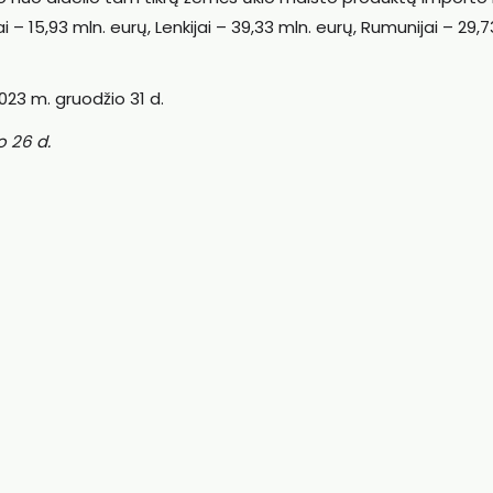
ai – 15,93 mln. eurų, Lenkijai – 39,33 mln. eurų, Rumunijai – 29,7
023 m. gruodžio 31 d.
o 26 d.