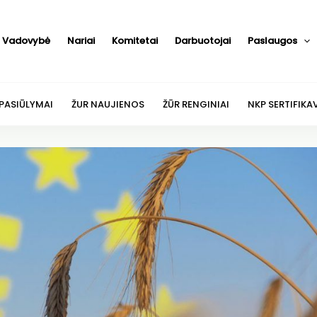
Vadovybė
Nariai
Komitetai
Darbuotojai
Paslaugos
 PASIŪLYMAI
ŽUR NAUJIENOS
ŽŪR RENGINIAI
NKP SERTIFIKA