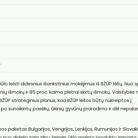
7
lo leisti didesnius išankstinius mokėjimus iš BŽŪP lėšų. Nuo s
oginių išmokų ir 85 proc. kaimo plėtrai skirtų išmokų. Valstybės 
 BŽŪP strateginius planus, kad BŽŪP lėšos būtų nukreiptos į
 po sunaikintų pasėlių, ūkinių gyvūnų praradimo ir dėl nepala
mos paketas Bulgarijos, Vengrijos, Lenkijos, Rumunijos ir Slovak
ėjo nuo didelio tam tikrų žemės ūkio maisto produktų importo 