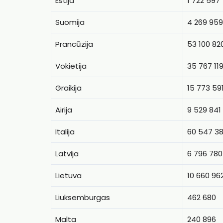
Estija
1 722 597
Suomija
4 269 959
Prancūzija
53 100 82
Vokietija
35 767 11
Graikija
15 773 59
Airija
9 529 841
Italija
60 547 3
Latvija
6 796 780
Lietuva
10 660 96
Liuksemburgas
462 680
Malta
240 896