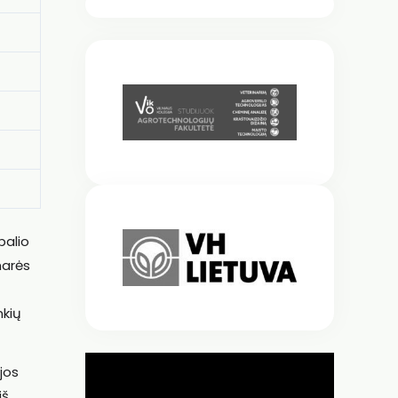
palio
narės
nkių
ijos
iš