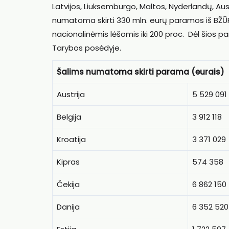
Latvijos, Liuksemburgo, Maltos, Nyderlandų, Aust
numatoma skirti 330 mln. eurų paramos iš BŽŪP
nacionalinėmis lėšomis iki 200 proc. Dėl šios
Tarybos posėdyje.
Šalims numatoma skirti parama (eurais)
Austrija
5 529 091
Belgija
3 912 118
Kroatija
3 371 029
Kipras
574 358
Čekija
6 862 150
Danija
6 352 520