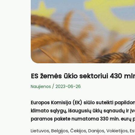
ES žemės ūkio sektoriui 430 
Naujienos
/
2023-06-26
Europos Komisija (EK) siūlo suteikti papild
klimato sąlygų, išaugusių ūkių sąnaudų ir įv
paramos pakete numatoma 330 mln. eurų 
Lietuvos, Belgijos, Čekijos, Danijos, Vokietijos, Esti