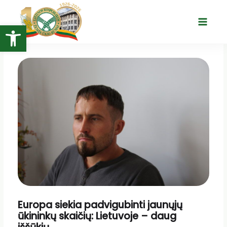
Pereiti
prie
Open toolbar
Main
turinio
Menu
Europa siekia padvigubinti jaunųjų
ūkininkų skaičių: Lietuvoje – daug