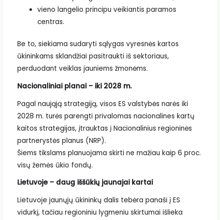
vieno langelio principu veikiantis paramos
centras.
Be to, siekiama sudaryti sąlygas vyresnės kartos
ūkininkams sklandžiai pasitraukti iš sektoriaus,
perduodant veiklas jauniems žmonėms.
Nacionaliniai planai – iki 2028 m.
Pagal naująją strategiją, visos ES valstybės narės iki
2028 m. turės parengti privalomas nacionalines kartų
kaitos strategijas, įtrauktas į Nacionalinius regioninės
partnerystės planus (NRP).
Šiems tikslams planuojama skirti ne mažiau kaip 6 proc.
visų žemės ūkio fondų.
Lietuvoje – daug iššūkių jaunajai kartai
Lietuvoje jaunųjų ūkininkų dalis tebėra panaši į ES
vidurkį, tačiau regioniniu lygmeniu skirtumai išlieka