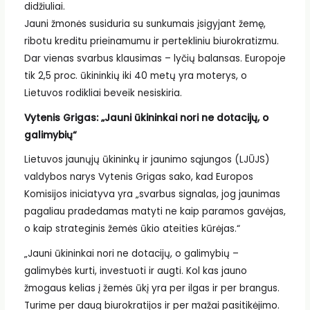
didžiuliai.
Jauni žmonės susiduria su sunkumais įsigyjant žemę,
ribotu kreditu prieinamumu ir pertekliniu biurokratizmu.
Dar vienas svarbus klausimas – lyčių balansas. Europoje
tik 2,5 proc. ūkininkių iki 40 metų yra moterys, o
Lietuvos rodikliai beveik nesiskiria.
Vytenis Grigas: „Jauni ūkininkai nori ne dotacijų, o
galimybių“
Lietuvos jaunųjų ūkininkų ir jaunimo sąjungos (LJŪJS)
valdybos narys Vytenis Grigas sako, kad Europos
Komisijos iniciatyva yra „svarbus signalas, jog jaunimas
pagaliau pradedamas matyti ne kaip paramos gavėjas,
o kaip strateginis žemės ūkio ateities kūrėjas.“
„Jauni ūkininkai nori ne dotacijų, o galimybių –
galimybės kurti, investuoti ir augti. Kol kas jauno
žmogaus kelias į žemės ūkį yra per ilgas ir per brangus.
Turime per daug biurokratijos ir per mažai pasitikėjimo.