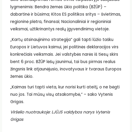
lygmenimis: Bendra žemės ūkio politika (BŽŪP) –
dabartinė ir būsima; Kitos ES politikos sritys – švietimas,
regioninė plėtra, finansai; Nacionaliniai ir regioniniai
veiksmai, užtikrinantys realų įgyvendinimą vietoje.
„Kartų atsinaujinimo strategija“ gali tapti lūžio tašku
Europos ir Lietuvos kaimui, jei politinės deklaracijos virs
konkrečiais veiksmais. Jei valstybės narės iš tiesų skirs
bent 6 proc. BŽŪP lėšų jaunimui, tai bus pirmas realus
žingsnis link atjaunėjusio, inovatyvaus ir tvaraus Europos
žemės ūkio.
„Kaimas turi tapti vieta, kur norisi kurti ateitį, o ne bėgti
nuo jos. Tai mūsų visų atsakomybė,“ – sako Vytenis
Grigas.
Viršelio nuotraukoje: LJŪJS valdybos narys Vytenis
Grigas