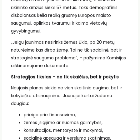
ūkininko amžius siekė 57 metus. Toks demografinis
disbalansas kelia realią grėsmę Europos maisto
saugumui, aplinkos tvarumui ir kaimo vietovių
gyvybingumui.
„Jeigu jaunimas nesirinks žemės ūkio, po 20 metų
neturėsime kas dirba žemę. Tai ne tik socialinė, bet ir
strateginė saugumo problema“, – pažymima Komisijos
aiškinamajame dokumente.
Strategijos tikslas – ne tik skaičius, bet ir pokytis
Naujasis planas siekia ne vien skaitinio augimo, bet ir
kokybiško atsinaujinimo. Jaunajai kartai žadama
daugiau:
prieiga prie finansavimo,
žemės įsigijimo ar nuomos galimybės,
konsultacijos, mentorystė ir mokymai,
socialinė apsauga ir verslumo skatinimas,