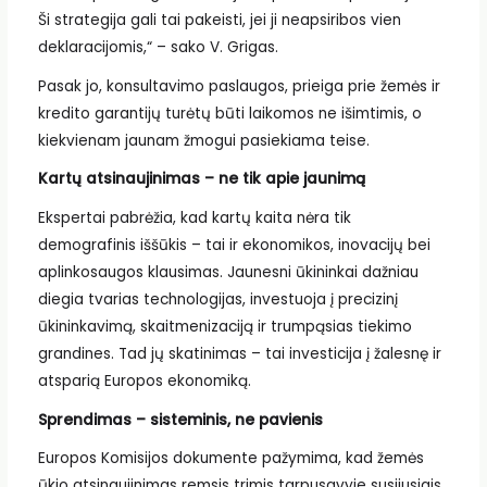
Ši strategija gali tai pakeisti, jei ji neapsiribos vien
deklaracijomis,“ – sako V. Grigas.
Pasak jo, konsultavimo paslaugos, prieiga prie žemės ir
kredito garantijų turėtų būti laikomos ne išimtimis, o
kiekvienam jaunam žmogui pasiekiama teise.
Kartų atsinaujinimas – ne tik apie jaunimą
Ekspertai pabrėžia, kad kartų kaita nėra tik
demografinis iššūkis – tai ir ekonomikos, inovacijų bei
aplinkosaugos klausimas. Jaunesni ūkininkai dažniau
diegia tvarias technologijas, investuoja į precizinį
ūkininkavimą, skaitmenizaciją ir trumpąsias tiekimo
grandines. Tad jų skatinimas – tai investicija į žalesnę ir
atsparią Europos ekonomiką.
Sprendimas – sisteminis, ne pavienis
Europos Komisijos dokumente pažymima, kad žemės
ūkio atsinaujinimas remsis trimis tarpusavyje susijusiais