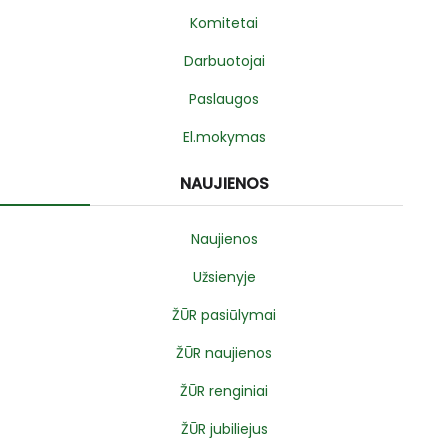
Komitetai
Darbuotojai
Paslaugos
El.mokymas
NAUJIENOS
Naujienos
Užsienyje
ŽŪR pasiūlymai
ŽŪR naujienos
ŽŪR renginiai
ŽŪR jubiliejus