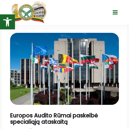
Pereiti
prie
Open toolbar
Main
turinio
Menu
Europos Audito Rūmai paskelbė
specialiąją ataskaitą