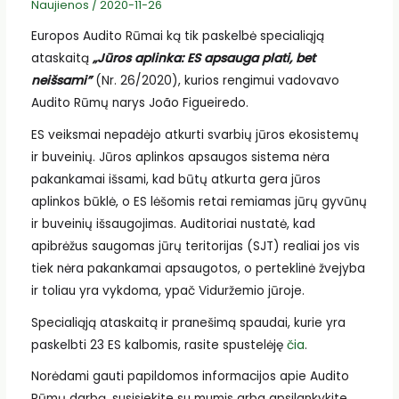
Naujienos
/
2020-11-26
Europos Audito Rūmai ką tik paskelbė specialiąją
ataskaitą
„Jūros aplinka: ES apsauga plati, bet
neišsami”
(Nr. 26/2020), kurios rengimui vadovavo
Audito Rūmų narys João Figueiredo.
ES veiksmai nepadėjo atkurti svarbių jūros ekosistemų
ir buveinių. Jūros aplinkos apsaugos sistema nėra
pakankamai išsami, kad būtų atkurta gera jūros
aplinkos būklė, o ES lėšomis retai remiamas jūrų gyvūnų
ir buveinių išsaugojimas. Auditoriai nustatė, kad
apibrėžus saugomas jūrų teritorijas (SJT) realiai jos vis
tiek nėra pakankamai apsaugotos, o perteklinė žvejyba
ir toliau yra vykdoma, ypač Viduržemio jūroje.
Specialiąją ataskaitą ir pranešimą spaudai, kurie yra
paskelbti 23 ES kalbomis, rasite spustelėję
čia
.
Norėdami gauti papildomos informacijos apie Audito
Rūmų darbą, susisiekite su mumis arba apsilankykite