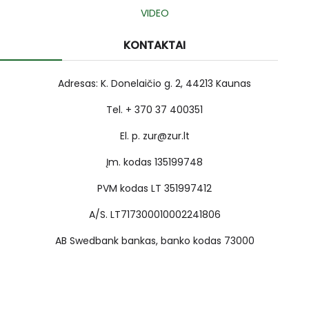
VIDEO
KONTAKTAI
Adresas: K. Donelaičio g. 2, 44213 Kaunas
Tel. + 370 37 400351
El. p. zur@zur.lt
Įm. kodas 135199748
PVM kodas LT 351997412
A/S. LT717300010002241806
AB Swedbank bankas, banko kodas 73000