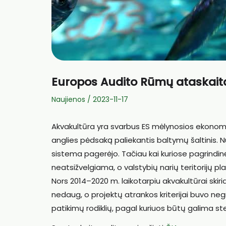
Europos Audito Rūmų ataskait
Naujienos
/
2023-11-17
Akvakultūra yra svarbus ES mėlynosios ekonomiko
anglies pėdsaką paliekantis baltymų šaltinis. 
sistema pagerėjo. Tačiau kai kuriose pagrindin
neatsižvelgiama, o valstybių narių teritorijų p
Nors 2014–2020 m. laikotarpiu akvakultūrai skir
nedaug, o projektų atrankos kriterijai buvo neg
patikimų rodiklių, pagal kuriuos būtų galima s