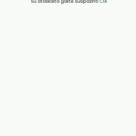
Su ataskaita galite susipažinti
ČIA