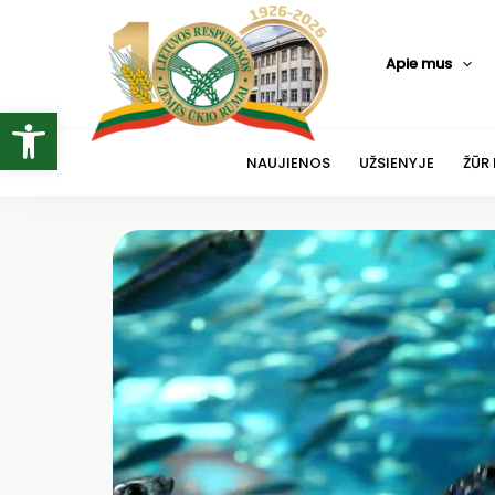
Pereiti
prie
Apie mus
turinio
Open toolbar
NAUJIENOS
UŽSIENYJE
ŽŪR