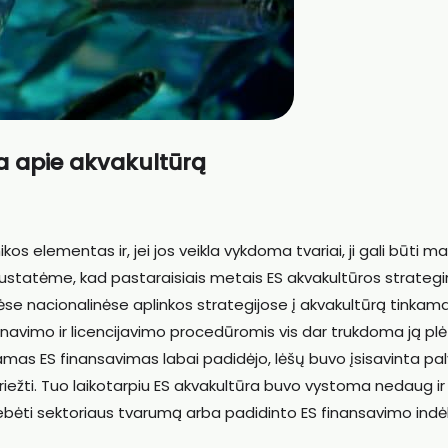
a apie akvakultūrą
s elementas ir, jei jos veikla vykdoma tvariai, ji gali būti m
Nustatėme, kad pastaraisiais metais ES akvakultūros strateg
ėse nacionalinėse aplinkos strategijose į akvakultūrą tinkama
lanavimo ir licencijavimo procedūromis vis dar trukdoma ją plė
iamas ES finansavimas labai padidėjo, lėšų buvo įsisavinta pal
riežti. Tuo laikotarpiu ES akvakultūra buvo vystoma nedaug ir
tebėti sektoriaus tvarumą arba padidinto ES finansavimo indėl