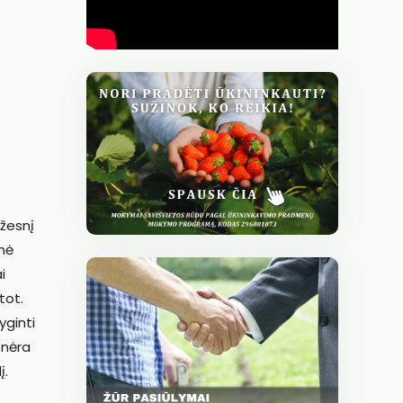
ažesnį
inė
i
tot.
yginti
 nėra
į.