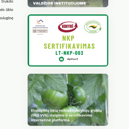
s trukdo
mės ūkio
esioginę