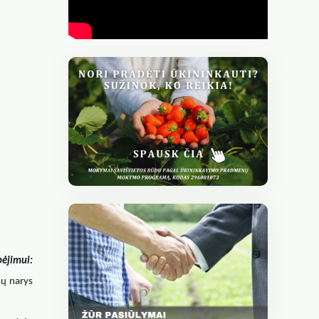
ėjimui:
ų narys