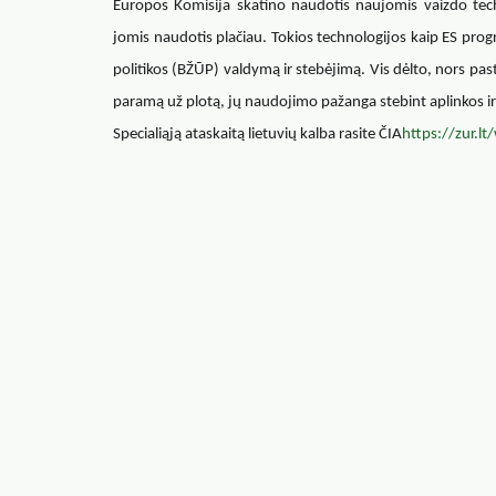
Europos Komisija skatino naudotis naujomis vaizdo tech
jomis naudotis plačiau. Tokios technologijos kaip ES pro
politikos (BŽŪP) valdymą ir stebėjimą. Vis dėlto, nors pas
paramą už plotą, jų naudojimo pažanga stebint aplinkos ir
Specialiąją ataskaitą lietuvių kalba rasite ČIA
https://zur.l