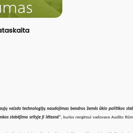
ataskaita
ujų vaizdo technologijų naudojimas bendros žemės ūkio politikos steb
kos stebėjimo srityje ji lėtesnė“
, kurios rengimui vadovavo Audito Rūm