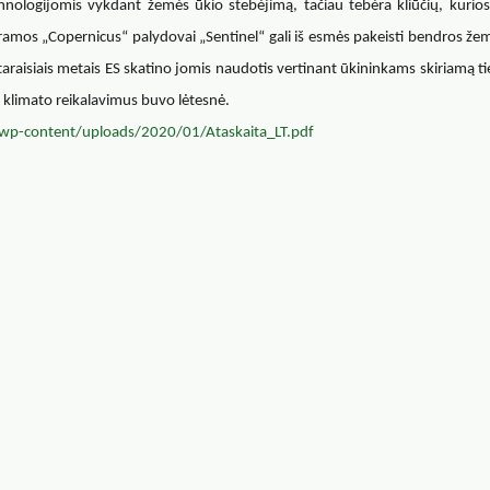
nologijomis vykdant žemės ūkio stebėjimą, tačiau tebėra kliūčių, kurio
gramos „Copernicus“ palydovai „Sentinel“ gali iš esmės pakeisti bendros že
taraisiais metais ES skatino jomis naudotis vertinant ūkininkams skiriamą ti
 klimato reikalavimus buvo lėtesnė.
t/wp-content/uploads/2020/01/Ataskaita_LT.pdf