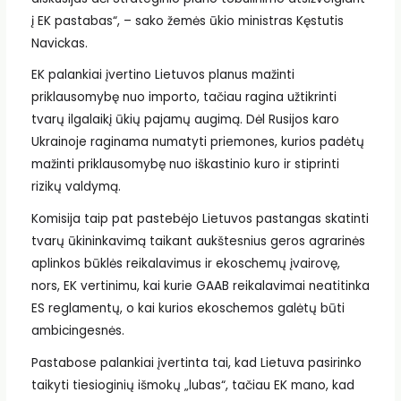
į EK pastabas“, – sako žemės ūkio ministras Kęstutis
Navickas.
EK palankiai įvertino Lietuvos planus mažinti
priklausomybę nuo importo, tačiau ragina užtikrinti
tvarų ilgalaikį ūkių pajamų augimą. Dėl Rusijos karo
Ukrainoje raginama numatyti priemones, kurios padėtų
mažinti priklausomybę nuo iškastinio kuro ir stiprinti
rizikų valdymą.
Komisija taip pat pastebėjo Lietuvos pastangas skatinti
tvarų ūkininkavimą taikant aukštesnius geros agrarinės
aplinkos būklės reikalavimus ir ekoschemų įvairovę,
nors, EK vertinimu, kai kurie GAAB reikalavimai neatitinka
ES reglamentų, o kai kurios ekoschemos galėtų būti
ambicingesnės.
Pastabose palankiai įvertinta tai, kad Lietuva pasirinko
taikyti tiesioginių išmokų „lubas“, tačiau EK mano, kad