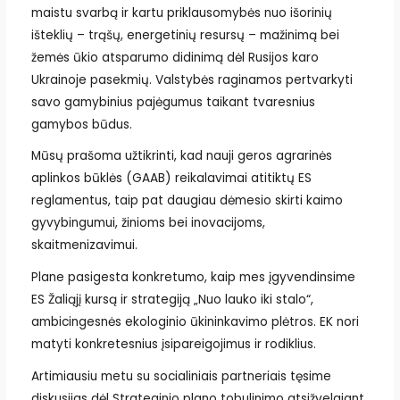
maistu svarbą ir kartu priklausomybės nuo išorinių
išteklių – trąšų, energetinių resursų – mažinimą bei
žemės ūkio atsparumo didinimą dėl Rusijos karo
Ukrainoje pasekmių. Valstybės raginamos pertvarkyti
savo gamybinius pajėgumus taikant tvaresnius
gamybos būdus.
Mūsų prašoma užtikrinti, kad nauji geros agrarinės
aplinkos būklės (GAAB) reikalavimai atitiktų ES
reglamentus, taip pat daugiau dėmesio skirti kaimo
gyvybingumui, žinioms bei inovacijoms,
skaitmenizavimui.
Plane pasigesta konkretumo, kaip mes įgyvendinsime
ES Žaliąjį kursą ir strategiją „Nuo lauko iki stalo“,
ambicingesnės ekologinio ūkininkavimo plėtros. EK nori
matyti konkretesnius įsipareigojimus ir rodiklius.
Artimiausiu metu su socialiniais partneriais tęsime
diskusijas dėl Strateginio plano tobulinimo atsižvelgiant