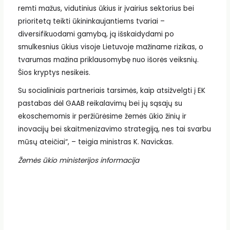
remti mažus, vidutinius ūkius ir įvairius sektorius bei
prioritetą teikti ūkininkaujantiems tvariai –
diversifikuodami gamybą, ją išskaidydami po
smulkesnius ūkius visoje Lietuvoje mažiname rizikas, o
tvarumas mažina priklausomybę nuo išorės veiksnių.
Šios kryptys nesikeis.
Su socialiniais partneriais tarsimės, kaip atsižvelgti į EK
pastabas dėl GAAB reikalavimų bei jų sąsajų su
ekoschemomis ir peržiūrėsime žemės ūkio žinių ir
inovacijų bei skaitmenizavimo strategiją, nes tai svarbu
mūsų ateičiai“, – teigia ministras K. Navickas.
Žemės ūkio ministerijos informacija