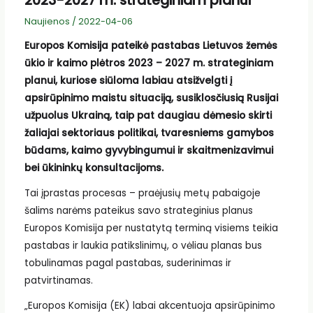
2023-2027 m. strateginiam planui
Naujienos
/
2022-04-06
Europos Komisija pateikė pastabas Lietuvos žemės
ūkio ir kaimo plėtros 2023 – 2027 m. strateginiam
planui, kuriose siūloma labiau atsižvelgti į
apsirūpinimo maistu situaciją, susiklosčiusią Rusijai
užpuolus Ukrainą, taip pat daugiau dėmesio skirti
žaliajai sektoriaus politikai, tvaresniems gamybos
būdams, kaimo gyvybingumui ir skaitmenizavimui
bei ūkininkų konsultacijoms.
Tai įprastas procesas – praėjusių metų pabaigoje
šalims narėms pateikus savo strateginius planus
Europos Komisija per nustatytą terminą visiems teikia
pastabas ir laukia patikslinimų, o vėliau planas bus
tobulinamas pagal pastabas, suderinimas ir
patvirtinamas.
„Europos Komisija (EK) labai akcentuoja apsirūpinimo