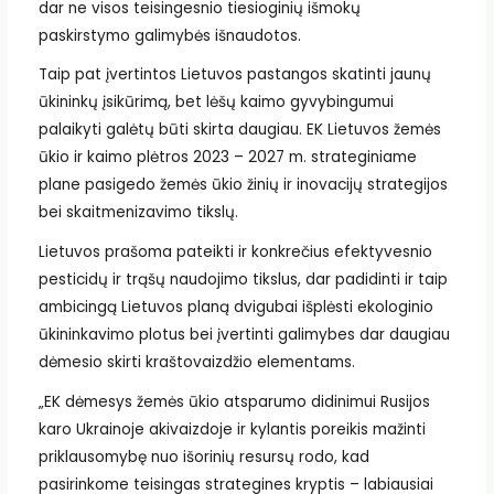
dar ne visos teisingesnio tiesioginių išmokų
paskirstymo galimybės išnaudotos.
Taip pat įvertintos Lietuvos pastangos skatinti jaunų
ūkininkų įsikūrimą, bet lėšų kaimo gyvybingumui
palaikyti galėtų būti skirta daugiau. EK Lietuvos žemės
ūkio ir kaimo plėtros 2023 – 2027 m. strateginiame
plane pasigedo žemės ūkio žinių ir inovacijų strategijos
bei skaitmenizavimo tikslų.
Lietuvos prašoma pateikti ir konkrečius efektyvesnio
pesticidų ir trąšų naudojimo tikslus, dar padidinti ir taip
ambicingą Lietuvos planą dvigubai išplėsti ekologinio
ūkininkavimo plotus bei įvertinti galimybes dar daugiau
dėmesio skirti kraštovaizdžio elementams.
„EK dėmesys žemės ūkio atsparumo didinimui Rusijos
karo Ukrainoje akivaizdoje ir kylantis poreikis mažinti
priklausomybę nuo išorinių resursų rodo, kad
pasirinkome teisingas strategines kryptis – labiausiai