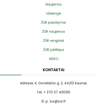
Naujienos
Užsienyje
ŽŪR pasiūlymai
ŽŪR naujienos
ŽŪR renginiai
ŽŪR jubiliejus
VIDEO
KONTAKTAI
Adresas: K. Donelaičio g. 2, 44213 Kaunas
Tel. + 370 37 400351
El. p. zur@zur.lt