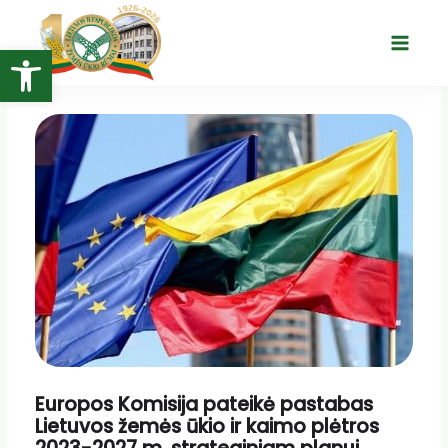
Pereiti
prie
Open toolbar
Main
turinio
Menu
Europos Komisija pateikė pastabas
Lietuvos žemės ūkio ir kaimo plėtros