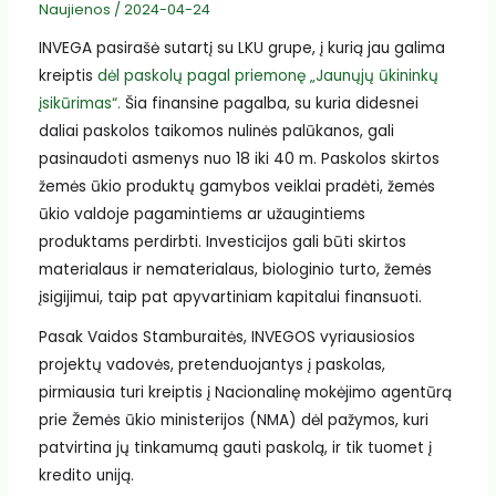
Naujienos
/
2024-04-24
INVEGA pasirašė sutartį su LKU grupe, į kurią jau galima
kreiptis
dėl paskolų pagal priemonę „Jaunųjų ūkininkų
įsikūrimas“.
Šia finansine pagalba, su kuria didesnei
daliai paskolos taikomos nulinės palūkanos, gali
pasinaudoti asmenys nuo 18 iki 40 m. Paskolos skirtos
žemės ūkio produktų gamybos veiklai pradėti, žemės
ūkio valdoje pagamintiems ar užaugintiems
produktams perdirbti. Investicijos gali būti skirtos
materialaus ir nematerialaus, biologinio turto, žemės
įsigijimui, taip pat apyvartiniam kapitalui finansuoti.
Pasak Vaidos Stamburaitės, INVEGOS vyriausiosios
projektų vadovės, pretenduojantys į paskolas,
pirmiausia turi kreiptis į Nacionalinę mokėjimo agentūrą
prie Žemės ūkio ministerijos (NMA) dėl pažymos, kuri
patvirtina jų tinkamumą gauti paskolą, ir tik tuomet į
kredito uniją.