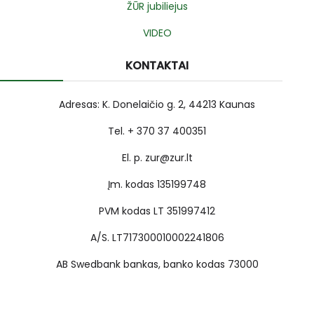
ŽŪR jubiliejus
VIDEO
KONTAKTAI
Adresas: K. Donelaičio g. 2, 44213 Kaunas
Tel. + 370 37 400351
El. p. zur@zur.lt
Įm. kodas 135199748
PVM kodas LT 351997412
A/S. LT717300010002241806
AB Swedbank bankas, banko kodas 73000