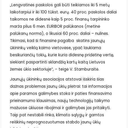
„Lengvatinės paskolos gali būti teikiamos iki 5 metų
laikotarpiui ir iki 100 tūkst. eurų. 40 proc. paskolos daliai
taikomos ne didesnė kaip 5 proc. finansų tarpininko
marža plius 6 mėn. EURIBOR palūkanos (metinė
palūkanų norma), o likusiai 60 proc. daliai – nulinės.
Tikimasi, kad ši finansinė pagalba skatins jaunųjų
ūkininkų veiklą kaimo vietovėse, ypač laukiama
besikuriančių tokių, kurie kuria didesnę pridėtinę vertę,
siekiant paspartinti sklandžią kartų kaitą Lietuvos
žemės ūkio sektoriuje“, – teigė V. Stamburaitė.
Jaunųjų ūkininkų asociacijos atstovai išskiria šias
dažnas problemas jaunų ūkių plėtrai: tai informacijos
apie paramos galimybes stoka ir paties finansavimo
prieinamumo klausimas, naujų technologijų taikymo
mažuose ūkiuose ribojimai ir galimybės jas pritaikyti.
Taip pat nestabili rinka, klimato sąlygų ir gamtos
reiškinių neprognozuotumas stabdo jaunų ūkių