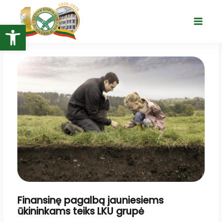
Pereiti
prie
Open toolbar
Main
turinio
Menu
Finansinę pagalbą jauniesiems
ūkininkams teiks LKU grupė