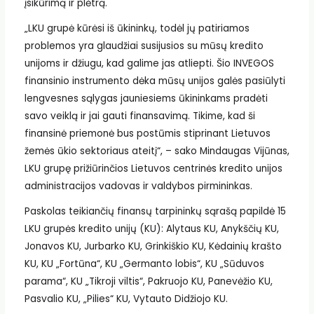
įsikūrimą ir plėtrą.
„LKU grupė kūrėsi iš ūkininkų, todėl jų patiriamos
problemos yra glaudžiai susijusios su mūsų kredito
unijoms ir džiugu, kad galime jas atliepti. Šio INVEGOS
finansinio instrumento dėka mūsų unijos galės pasiūlyti
lengvesnes sąlygas jauniesiems ūkininkams pradėti
savo veiklą ir jai gauti finansavimą. Tikime, kad ši
finansinė priemonė bus postūmis stiprinant Lietuvos
žemės ūkio sektoriaus ateitį“, – sako Mindaugas Vijūnas,
LKU grupę prižiūrinčios Lietuvos centrinės kredito unijos
administracijos vadovas ir valdybos pirmininkas.
Paskolas teikiančių finansų tarpininkų sąrašą papildė 15
LKU grupės kredito unijų (KU): Alytaus KU, Anykščių KU,
Jonavos KU, Jurbarko KU, Grinkiškio KU, Kėdainių krašto
KU, KU „Fortūna“, KU „Germanto lobis“, KU „Sūduvos
parama“, KU „Tikroji viltis“, Pakruojo KU, Panevėžio KU,
Pasvalio KU, „Pilies“ KU, Vytauto Didžiojo KU.