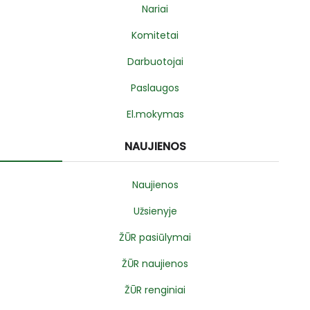
Nariai
Komitetai
Darbuotojai
Paslaugos
El.mokymas
NAUJIENOS
Naujienos
Užsienyje
ŽŪR pasiūlymai
ŽŪR naujienos
ŽŪR renginiai