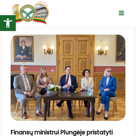
Pereiti
prie
Open toolbar
Main
turinio
Menu
Finansų ministrui Plungėje pristatyti