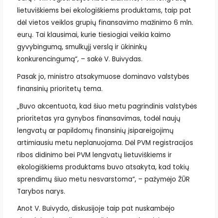
lietuviškiems bei ekologiškiems produktams, taip pat
dėl vietos veiklos grupių finansavimo mažinimo 6 mln.
eurų. Tai klausimai, kurie tiesiogiai veikia kaimo
gyvybingumą, smulkųjį verslą ir ūkininkų
konkurencingumą“, – sakė V. Buivydas.
Pasak jo, ministro atsakymuose dominavo valstybės
finansinių prioritetų tema.
„Buvo akcentuota, kad šiuo metu pagrindinis valstybės
prioritetas yra gynybos finansavimas, todėl naujų
lengvatų ar papildomų finansinių įsipareigojimų
artimiausiu metu neplanuojama. Dėl PVM registracijos
ribos didinimo bei PVM lengvatų lietuviškiems ir
ekologiškiems produktams buvo atsakyta, kad tokių
sprendimų šiuo metu nesvarstoma“, – pažymėjo ŽŪR
Tarybos narys.
Anot V. Buivydo, diskusijoje taip pat nuskambėjo