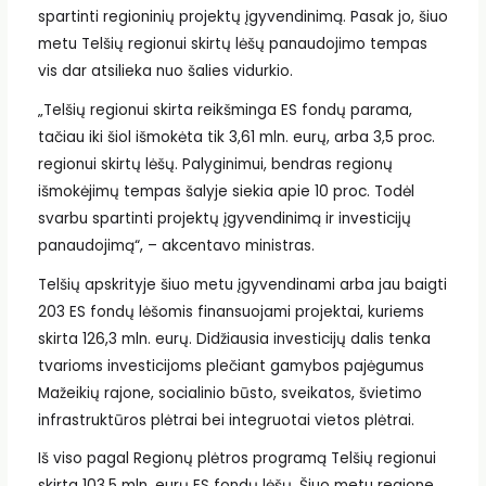
spartinti regioninių projektų įgyvendinimą. Pasak jo, šiuo
metu Telšių regionui skirtų lėšų panaudojimo tempas
vis dar atsilieka nuo šalies vidurkio.
„Telšių regionui skirta reikšminga ES fondų parama,
tačiau iki šiol išmokėta tik 3,61 mln. eurų, arba 3,5 proc.
regionui skirtų lėšų. Palyginimui, bendras regionų
išmokėjimų tempas šalyje siekia apie 10 proc. Todėl
svarbu spartinti projektų įgyvendinimą ir investicijų
panaudojimą“, – akcentavo ministras.
Telšių apskrityje šiuo metu įgyvendinami arba jau baigti
203 ES fondų lėšomis finansuojami projektai, kuriems
skirta 126,3 mln. eurų. Didžiausia investicijų dalis tenka
tvarioms investicijoms plečiant gamybos pajėgumus
Mažeikių rajone, socialinio būsto, sveikatos, švietimo
infrastruktūros plėtrai bei integruotai vietos plėtrai.
Iš viso pagal Regionų plėtros programą Telšių regionui
skirta 103,5 mln. eurų ES fondų lėšų. Šiuo metu regione