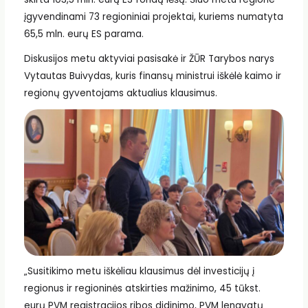
įgyvendinami 73 regioniniai projektai, kuriems numatyta
65,5 mln. eurų ES parama.
Diskusijos metu aktyviai pasisakė ir ŽŪR Tarybos narys
Vytautas Buivydas, kuris finansų ministrui iškėlė kaimo ir
regionų gyventojams aktualius klausimus.
„Susitikimo metu iškėliau klausimus dėl investicijų į
regionus ir regioninės atskirties mažinimo, 45 tūkst.
eurų PVM registracijos ribos didinimo, PVM lengvatų