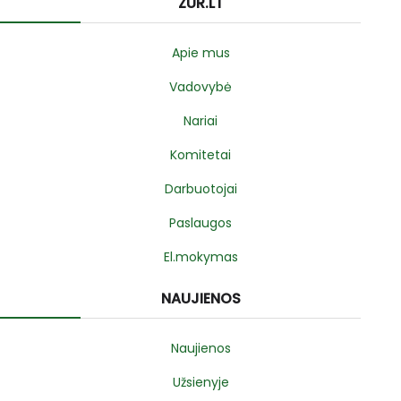
ZUR.LT
Apie mus
Vadovybė
Nariai
Komitetai
Darbuotojai
Paslaugos
El.mokymas
NAUJIENOS
Naujienos
Užsienyje