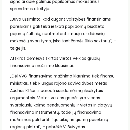
signalai apie galimus papildomus mokestinius
sprendimus ateityje.
„Buvo užsiminta, kad augant valstybės finansiniams
poreikiams gali tekti ieškoti papildomų biudžeto
pajamų šaltinių, neatmetant ir naujų ar didesnių
mokesčių svarstymo, įskaitant žemės ūkio sektorių“, –
teigė jis.
Atskiras dėmesys skirtas vietos veiklos grupių
finansavimo mažinimo klausimui.
„Dėl VVG finansavimo mažinimo klausimo tiek finansų
ministras, tiek Plungės rajono savivaldybės meras
Audrius Klišonis parodė susidomėjimą išsakytais
argumentais. Vietos veiklos grupės yra vienas
svarbiausių kaimo bendruomenių ir vietos iniciatyvų
finansavimo instrumentų, todėl jų finansavimo
mažinimas gali turėti ilgalaikių neigiamų pasekmių
regionų plėtrai“, – pabrėžė V. Buivydas.