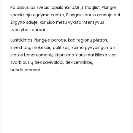
Po diskusijos svečiai apsilankė UAB „Litnaglis“, Plungės
specialiojo ugdymo centre, Plungės sporto arenoje bei
Žirgyno salėje, kur šiuo metu vyksta intensyvūs
tvarkybos darbai.
Susitikimas Plungėje parodė, kad regionų plėtros,
investicijų, mokesčių politikos, kaimo gyvybingumo ir
vietos bendruomenių stiprinimo klausimai išlieka vieni
svarbiausių tiek savivaldai, tiek žemdirbių
bendruomenei.