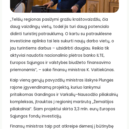
„Telšių regionas pasižymi gražiu kraštovaizdžiu, čia
daug vaizdingų vietų, todėl jis turi daug potencialo
didinti turistinį patrauklumą. O kartu su patrauklesne
investicine aplinka tai leis sukurti naujų darbo vietų, o
jau turintiems darbus – užsidirbti daugiau. Reikia tik
aktyviai naudotis nacionalinio plėtros banko ILTE,
Europos Sąjungos ir valstybės biudžeto finansavimo
priemonėmis“, – sakė finansų ministras K. Vaitiekūnas.
Kaip vieną gerųjų pavyzdžių ministras išskyrė Plungės
rajone įgyvendinamą projektą, kuriuo lankymui
pritaikomas Gandingos ir Varkalių–Nausodžio piliakalnių
kompleksas, įtrauktas į regioninį maršrutą „Žemaitijos
piliakalniai“. Šiam projektui skirta 3,3 mln. eurų Europos
Sąjungos fondų investicijų.
Finansų ministras taip pat atkreipė dėmesį į būtinybę