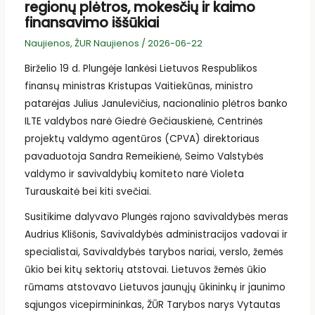
regionų plėtros, mokesčių ir kaimo
finansavimo iššūkiai
Naujienos
,
ŽUR Naujienos
/
2026-06-22
Birželio 19 d. Plungėje lankėsi Lietuvos Respublikos
finansų ministras Kristupas Vaitiekūnas, ministro
patarėjas Julius Janulevičius, nacionalinio plėtros banko
ILTE valdybos narė Giedrė Gečiauskienė, Centrinės
projektų valdymo agentūros (CPVA) direktoriaus
pavaduotoja Sandra Remeikienė, Seimo Valstybės
valdymo ir savivaldybių komiteto narė Violeta
Turauskaitė bei kiti svečiai.
Susitikime dalyvavo Plungės rajono savivaldybės meras
Audrius Klišonis, Savivaldybės administracijos vadovai ir
specialistai, Savivaldybės tarybos nariai, verslo, žemės
ūkio bei kitų sektorių atstovai. Lietuvos žemės ūkio
rūmams atstovavo Lietuvos jaunųjų ūkininkų ir jaunimo
sąjungos vicepirmininkas, ŽŪR Tarybos narys Vytautas