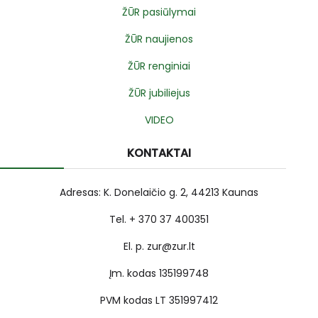
ŽŪR pasiūlymai
ŽŪR naujienos
ŽŪR renginiai
ŽŪR jubiliejus
VIDEO
KONTAKTAI
Adresas: K. Donelaičio g. 2, 44213 Kaunas
Tel. + 370 37 400351
El. p. zur@zur.lt
Įm. kodas 135199748
PVM kodas LT 351997412