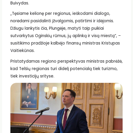
Buivydas.
„Tęsiame kelionę per regionus, ieškodami dialogo,
norėdami pasidalinti įžvalgomis, patirtimi ir idėjomis.
Džiugu lankytis čia, Plungėje, matyti taip puikiai
sutvarkytus Oginskių rūmus, jų aplinką ir visą miestą“, –
susitikimo pradžioje kalbėjo finansų ministras Kristupas
Vaitiekūnas.
Pristatydamas regiono perspektyvas ministras pabrėžė,
kad Telšių regionas turi didelį potencialą tiek turizmo,
tiek investicijų srityse.