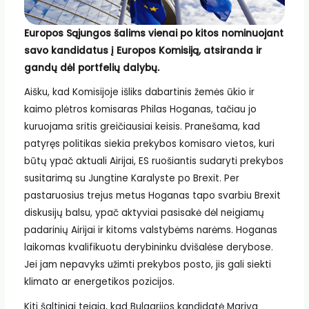
Europos Sąjungos šalims vienai po kitos nominuojant
savo kandidatus į Europos Komisiją, atsiranda ir
gandų dėl portfelių dalybų.
Aišku, kad Komisijoje išliks dabartinis žemės ūkio ir
kaimo plėtros komisaras Philas Hoganas, tačiau jo
kuruojama sritis greičiausiai keisis. Pranešama, kad
patyręs politikas siekia prekybos komisaro vietos, kuri
būtų ypač aktuali Airijai, ES ruošiantis sudaryti prekybos
susitarimą su Jungtine Karalyste po Brexit. Per
pastaruosius trejus metus Hoganas tapo svarbiu Brexit
diskusijų balsu, ypač aktyviai pasisakė dėl neigiamų
padarinių Airijai ir kitoms valstybėms narėms. Hoganas
laikomas kvalifikuotu derybininku dvišalėse derybose.
Jei jam nepavyks užimti prekybos posto, jis gali siekti
klimato ar energetikos pozicijos.
Kiti šaltiniai teigia, kad Bulgarijos kandidatė Mariya