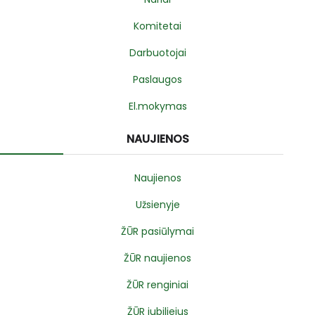
Komitetai
Darbuotojai
Paslaugos
El.mokymas
NAUJIENOS
Naujienos
Užsienyje
ŽŪR pasiūlymai
ŽŪR naujienos
ŽŪR renginiai
ŽŪR jubiliejus