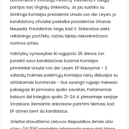
Ekonomikos ir inovacijų ministrą, Valstiečių ir žaliųjų
partijos narį Virginijų Sinkevičių. Jis jau susitiko su
išrinktąja Komisijos prezidente Ursula von der Leyen, jo
kandidatūrą oficialiai paskelbė prezidentas Gitanas
Nausėda. Prezidentas teigė, kad V. Sinkevičius sieks
reikšmingo portfelio, tačiau labiau nekonkretizavo
norimos srities.
Valstybių vyriausybės iki rugpjūčio 26 dienos turi
pateikti savo kandidatūras būsimai Komisijos
pirmininkei Ursulai von der Leyen. EP klausymai – 3
valandų trukmės paskirtųjų Komisijos narių diskusijos su
atitinkamais komitetais – bus surengti rugsėjo mėnesio
pabaigoje iki pirmosios spalio savaitės, Parlamentas
balsuos dėl kolegijos spalio 21–24 d. plenarinėje sesijoje
Strasbūre. Remiantis ankstesne patirtimi tikimasi, kad
EP atmes bent du kandidatus.
Griežtai draudžiama Lietuvos Respublikos žemės ūkio
rūmų (LR ŽŪR) paskelbtą informaciją panaudoti kitose