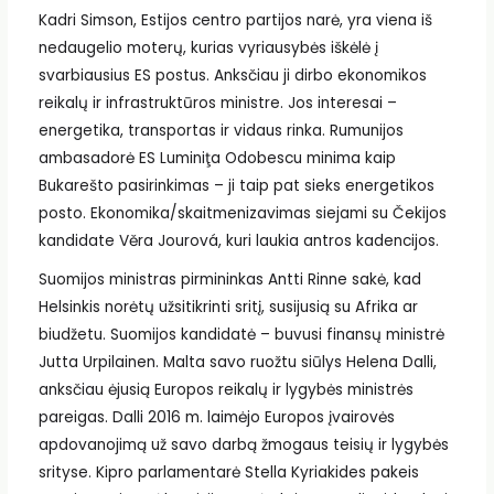
Kadri Simson, Estijos centro partijos narė, yra viena iš
nedaugelio moterų, kurias vyriausybės iškėlė į
svarbiausius ES postus. Anksčiau ji dirbo ekonomikos
reikalų ir infrastruktūros ministre. Jos interesai –
energetika, transportas ir vidaus rinka. Rumunijos
ambasadorė ES Luminiţa Odobescu minima kaip
Bukarešto pasirinkimas – ji taip pat sieks energetikos
posto. Ekonomika/skaitmenizavimas siejami su Čekijos
kandidate Věra Jourová, kuri laukia antros kadencijos.
Suomijos ministras pirmininkas Antti Rinne sakė, kad
Helsinkis norėtų užsitikrinti sritį, susijusią su Afrika ar
biudžetu. Suomijos kandidatė – buvusi finansų ministrė
Jutta Urpilainen. Malta savo ruožtu siūlys Helena Dalli,
anksčiau ėjusią Europos reikalų ir lygybės ministrės
pareigas. Dalli 2016 m. laimėjo Europos įvairovės
apdovanojimą už savo darbą žmogaus teisių ir lygybės
srityse. Kipro parlamentarė Stella Kyriakides pakeis