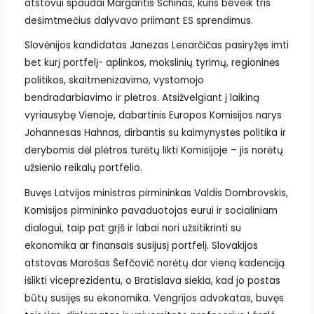
atstovui spaudai Margaritis Schinas, kuris beveik tris
dešimtmečius dalyvavo priimant ES sprendimus.
Slovėnijos kandidatas Janezas Lenarčičas pasiryžęs imti
bet kurį portfelį- aplinkos, mokslinių tyrimų, regioninės
politikos, skaitmenizavimo, vystomojo
bendradarbiavimo ir plėtros. Atsižvelgiant į laikiną
vyriausybę Vienoje, dabartinis Europos Komisijos narys
Johannesas Hahnas, dirbantis su kaimynystės politika ir
derybomis dėl plėtros turėtų likti Komisijoje – jis norėtų
užsienio reikalų portfelio.
Buvęs Latvijos ministras pirmininkas Valdis Dombrovskis,
Komisijos pirmininko pavaduotojas eurui ir socialiniam
dialogui, taip pat grįš ir labai nori užsitikrinti su
ekonomika ar finansais susijusį portfelį. Slovakijos
atstovas Marošas Šefčovič norėtų dar vieną kadenciją
išlikti viceprezidentu, o Bratislava siekia, kad jo postas
būtų susijęs su ekonomika. Vengrijos advokatas, buvęs