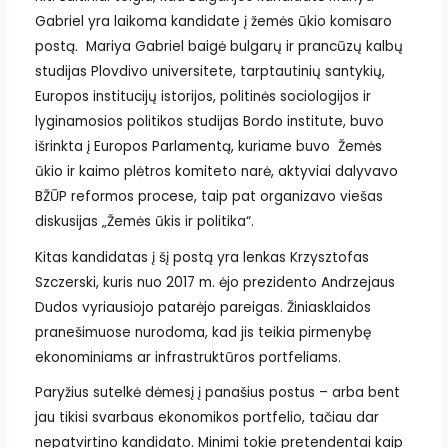
Gabriel yra laikoma kandidate į žemės ūkio komisaro
postą. Mariya Gabriel baigė bulgarų ir prancūzų kalbų
studijas Plovdivo universitete, tarptautinių santykių,
Europos institucijų istorijos, politinės sociologijos ir
lyginamosios politikos studijas Bordo institute, buvo
išrinkta į Europos Parlamentą, kuriame buvo Žemės
ūkio ir kaimo plėtros komiteto narė, aktyviai dalyvavo
BŽŪP reformos procese, taip pat organizavo viešas
diskusijas „Žemės ūkis ir politika“.
Kitas kandidatas į šį postą yra lenkas Krzysztofas
Szczerski, kuris nuo 2017 m. ėjo prezidento Andrzejaus
Dudos vyriausiojo patarėjo pareigas. Žiniasklaidos
pranešimuose nurodoma, kad jis teikia pirmenybę
ekonominiams ar infrastruktūros portfeliams.
Paryžius sutelkė dėmesį į panašius postus – arba bent
jau tikisi svarbaus ekonomikos portfelio, tačiau dar
nepatvirtino kandidato. Minimi tokie pretendentai kaip