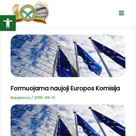
Pereiti
prie
Open toolbar
Main
turinio
Menu
Formuojama naujoji Europos Komisija
Naujienos
/
2019-08-12