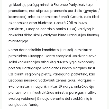
ginkluotųjų pajėgų ministrė Florence Parly, kuri, kaip
pranešama, nori stipraus pramonės portfelio (gynyba /
kosmosas) arba ekonomistas Benoît Cœuré, kuris tikisi
ekonomikos arba biudžeto. Cœuré 2011 m. buvo
paskirtas į Europos centrinio banko (ECB) valdybą ir
anksčiau dirbo skolų valdymo biure Prancūzijos finansų
ministerijoje.
Roma dar neskelbia kandidato į Briuselį, o ministras
pirmininkas Giuseppe Conte stengiasi užsitikrinti savo
šaliai konkurencijos arba kitą aukšto lygio ekonominį
portfelį. Portugalijos kandidatas Pedro Marques tikisi
užsitikrinti regioninę plėtrą. Pareigūnai patvirtina, kad
Lisabona nesiekia vadovauti žemės ūkiui. Marques –
ekonomistas ir naujai išrinktas EP narys, anksčiau ėjo
planavimo ir infrastruktūros ministro pareigas ir atliko
svarbų vaidmenį iš naujo derantis dėl struktūrinių ir
sanglaudos fondų.