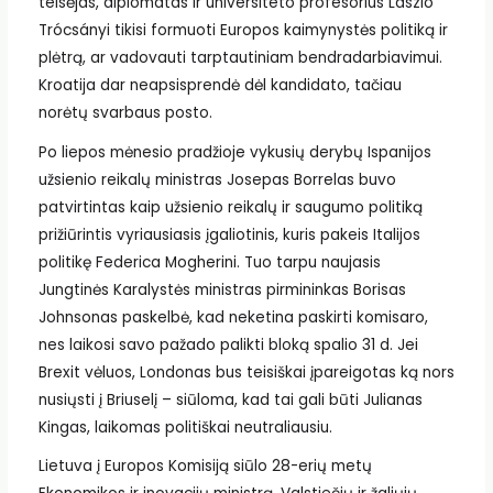
teisėjas, diplomatas ir universiteto profesorius László
Trócsányi tikisi formuoti Europos kaimynystės politiką ir
plėtrą, ar vadovauti tarptautiniam bendradarbiavimui.
Kroatija dar neapsisprendė dėl kandidato, tačiau
norėtų svarbaus posto.
Po liepos mėnesio pradžioje vykusių derybų Ispanijos
užsienio reikalų ministras Josepas Borrelas buvo
patvirtintas kaip užsienio reikalų ir saugumo politiką
prižiūrintis vyriausiasis įgaliotinis, kuris pakeis Italijos
politikę Federica Mogherini. Tuo tarpu naujasis
Jungtinės Karalystės ministras pirmininkas Borisas
Johnsonas paskelbė, kad neketina paskirti komisaro,
nes laikosi savo pažado palikti bloką spalio 31 d. Jei
Brexit vėluos, Londonas bus teisiškai įpareigotas ką nors
nusiųsti į Briuselį – siūloma, kad tai gali būti Julianas
Kingas, laikomas politiškai neutraliausiu.
Lietuva į Europos Komisiją siūlo 28-erių metų