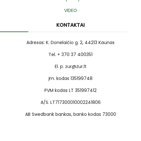
VIDEO
KONTAKTAI
Adresas: K. Donelaičio g. 2, 44213 Kaunas
Tel. + 370 37 400351
El. p. zur@zur.lt
Įm. kodas 135199748
PVM kodas LT 351997412
A/S. LT717300010002241806
AB Swedbank bankas, banko kodas 73000