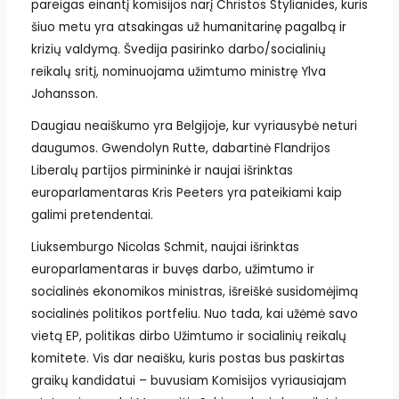
pareigas einantį komisijos narį Christos Stylianides, kuris
šiuo metu yra atsakingas už humanitarinę pagalbą ir
krizių valdymą. Švedija pasirinko darbo/socialinių
reikalų sritį, nominuojama užimtumo ministrę Ylva
Johansson.
Daugiau neaiškumo yra Belgijoje, kur vyriausybė neturi
daugumos. Gwendolyn Rutte, dabartinė Flandrijos
Liberalų partijos pirmininkė ir naujai išrinktas
europarlamentaras Kris Peeters yra pateikiami kaip
galimi pretendentai.
Liuksemburgo Nicolas Schmit, naujai išrinktas
europarlamentaras ir buvęs darbo, užimtumo ir
socialinės ekonomikos ministras, išreiškė susidomėjimą
socialinės politikos portfeliu. Nuo tada, kai užėmė savo
vietą EP, politikas dirbo Užimtumo ir socialinių reikalų
komitete. Vis dar neaišku, kuris postas bus paskirtas
graikų kandidatui – buvusiam Komisijos vyriausiajam