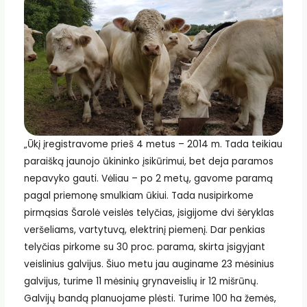
„Ūkį įregistravome prieš 4 metus – 2014 m. Tada teikiau
paraišką jaunojo ūkininko įsikūrimui, bet deja paramos
nepavyko gauti. Vėliau – po 2 metų, gavome paramą
pagal priemonę smulkiam ūkiui. Tada nusipirkome
pirmąsias Šarolė veislės telyčias, įsigijome dvi šėryklas
veršeliams, vartytuvą, elektrinį piemenį. Dar penkias
telyčias pirkome su 30 proc. parama, skirta įsigyjant
veislinius galvijus. Šiuo metu jau auginame 23 mėsinius
galvijus, turime 11 mėsinių grynaveislių ir 12 mišrūnų.
Galvijų bandą planuojame plėsti. Turime 100 ha žemės,