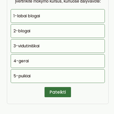
Įvertinkite mokymo kursus, kuriuose dalyvavote:
1-labai blogai
2-blogai
3-vidutiniškai
4-gerai
5-puikiai