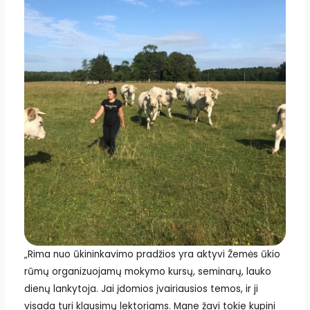
„Rima nuo ūkininkavimo pradžios yra aktyvi Žemės ūkio
rūmų organizuojamų mokymo kursų, seminarų, lauko
dienų lankytoja. Jai įdomios įvairiausios temos, ir ji
visada turi klausimų lektoriams. Mane žavi tokie kupini