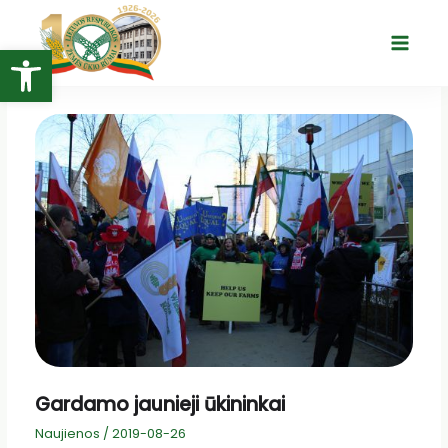
Pereiti
prie
Open toolbar
Main
turinio
Menu
Gardamo jaunieji ūkininkai
Naujienos
/
2019-08-26