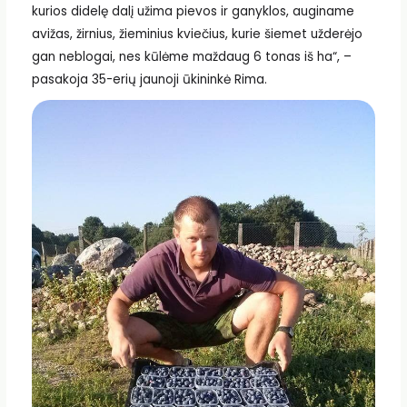
kurios didelę dalį užima pievos ir ganyklos, auginame
avižas, žirnius, žieminius kviečius, kurie šiemet užderėjo
gan neblogai, nes kūlėme maždaug 6 tonas iš ha“, –
pasakoja 35-erių jaunoji ūkininkė Rima.