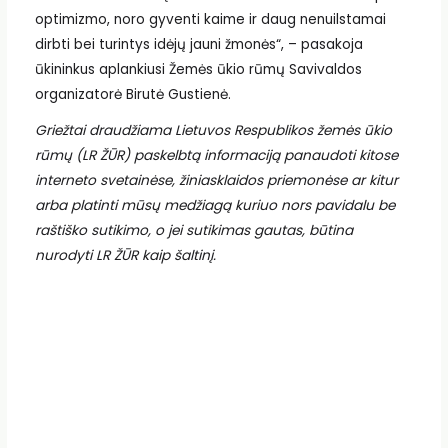
optimizmo, noro gyventi kaime ir daug nenuilstamai
dirbti bei turintys idėjų jauni žmonės“, – pasakoja
ūkininkus aplankiusi Žemės ūkio rūmų Savivaldos
organizatorė Birutė Gustienė.
Griežtai draudžiama Lietuvos Respublikos žemės ūkio
rūmų (LR ŽŪR) paskelbtą informaciją panaudoti kitose
interneto svetainėse, žiniasklaidos priemonėse ar kitur
arba platinti mūsų medžiagą kuriuo nors pavidalu be
raštiško sutikimo, o jei sutikimas gautas, būtina
nurodyti LR ŽŪR kaip šaltinį.