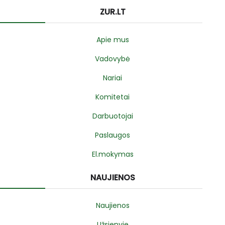
ZUR.LT
Apie mus
Vadovybė
Nariai
Komitetai
Darbuotojai
Paslaugos
El.mokymas
NAUJIENOS
Naujienos
Užsienyje