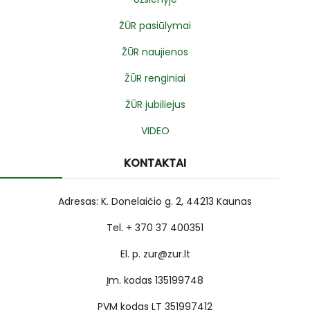
ŽŪR pasiūlymai
ŽŪR naujienos
ŽŪR renginiai
ŽŪR jubiliejus
VIDEO
KONTAKTAI
Adresas: K. Donelaičio g. 2, 44213 Kaunas
Tel. + 370 37 400351
El. p. zur@zur.lt
Įm. kodas 135199748
PVM kodas LT 351997412