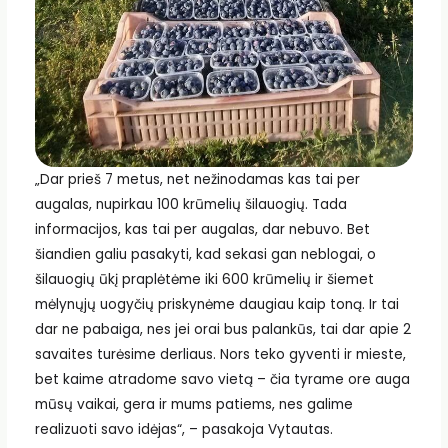
„Dar prieš 7 metus, net nežinodamas kas tai per
augalas, nupirkau 100 krūmelių šilauogių. Tada
informacijos, kas tai per augalas, dar nebuvo. Bet
šiandien galiu pasakyti, kad sekasi gan neblogai, o
šilauogių ūkį praplėtėme iki 600 krūmelių ir šiemet
mėlynųjų uogyčių priskynėme daugiau kaip toną. Ir tai
dar ne pabaiga, nes jei orai bus palankūs, tai dar apie 2
savaites turėsime derliaus. Nors teko gyventi ir mieste,
bet kaime atradome savo vietą – čia tyrame ore auga
mūsų vaikai, gera ir mums patiems, nes galime
realizuoti savo idėjas“, – pasakoja Vytautas.