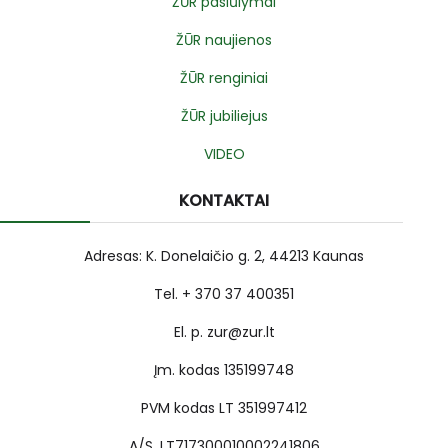
ŽŪR pasiūlymai
ŽŪR naujienos
ŽŪR renginiai
ŽŪR jubiliejus
VIDEO
KONTAKTAI
Adresas: K. Donelaičio g. 2, 44213 Kaunas
Tel. + 370 37 400351
El. p. zur@zur.lt
Įm. kodas 135199748
PVM kodas LT 351997412
A/S. LT717300010002241806