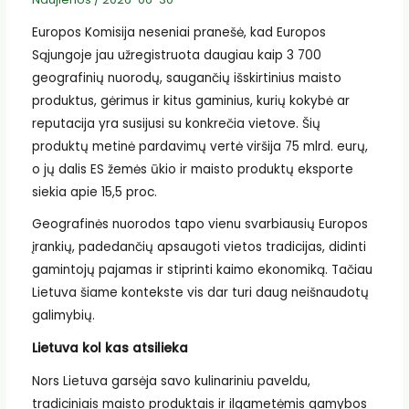
Europos Komisija neseniai pranešė, kad Europos
Sąjungoje jau užregistruota daugiau kaip 3 700
geografinių nuorodų, saugančių išskirtinius maisto
produktus, gėrimus ir kitus gaminius, kurių kokybė ar
reputacija yra susijusi su konkrečia vietove. Šių
produktų metinė pardavimų vertė viršija 75 mlrd. eurų,
o jų dalis ES žemės ūkio ir maisto produktų eksporte
siekia apie 15,5 proc.
Geografinės nuorodos tapo vienu svarbiausių Europos
įrankių, padedančių apsaugoti vietos tradicijas, didinti
gamintojų pajamas ir stiprinti kaimo ekonomiką. Tačiau
Lietuva šiame kontekste vis dar turi daug neišnaudotų
galimybių.
Lietuva kol kas atsilieka
Nors Lietuva garsėja savo kulinariniu paveldu,
tradiciniais maisto produktais ir ilgametėmis gamybos