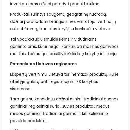
ir vartotojams aiškiai parodyti produkto kilmę.
Produktai, turintys saugomą geografinę nuorodą,
dažnai parduodami brangiau, nes vartotojai vertina jų
autentiškumą, tradicijas ir ryšį su konkrečia vietove.
Tai ypač aktualu smulkiesiems ir vidutiniams
gamintojams, kurie negali konkuruoti masinės gamybos
mastais, tačiau gali pasiūlyti išskirtinę kokybę ir istoriją.
Potencialas Lietuvos regionams
Ekspertų vertinimu, Lietuva turi nemažai produktų, kurie
ateityje galėtų būti registruojami ES kokybės
sistemose.
Tarp galimų kandidatų dažnai minimi tradiciniai duonos
gaminiai, regioniniai sūriai, žuvies produktai, medus,
mėsos gaminiai, tradiciniai gėrimai ir kiti kulinarinio
paveldo produktai.