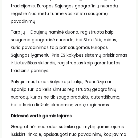
tradicijomis, Europos Sąjungos geografinių nuorodų
registre šiuo metu turime vos keletą saugomų
pavadinimų.
Tarp jų – Daujėnų naminė duona, registruota kaip
saugoma geografinė nuoroda, bei Stakliškių midus,
kurio pavadinimas taip pat saugomas Europos
Sąjungos lygmeniu. Prie ES kokybės sistemų priskiriamas
ir Lietuviškas skilandis, registruotas kaip garantuotas
tradicinis gaminys.
Palyginimui, tokios šalys kaip Italija, Prancūzija ar
Ispanija turi po kelis šimtus registruotų geografinių
nuorodų, kurios ne tik saugo produktų autentiškumą,
bet ir kuria didžiulę ekonominę vertę regionams.
Didesnė vertė gamintojams
Geografinės nuorodos suteikia galimybę gamintojams
išsiskirti rinkoje, apsisaugoti nuo pavadinimų kopijavimo