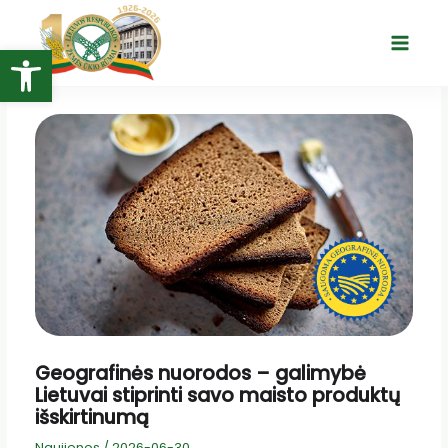
Pereiti
prie
Open toolbar
Main
turinio
Menu
Geografinės nuorodos – galimybė
Lietuvai stiprinti savo maisto produktų
išskirtinumą
Naujienos
/
2026-06-30