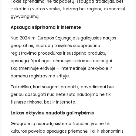
Tokie sprendimai ne tik padėtų išsaugoti tradicijas, bet
ir skatintų vietos verslus, turizmą bei regionų ekonominį
gyvybingumą.
Apsauga stiprinama ir internete
Nuo 2024 m. Europos Sąjungoje įsigaliojusios naujos
geografinių nuorodų taisyklės supaprastino
registravimo procedūras ir sustiprino produktų
apsaugą. Ypatingas dėmesys skiriamas apsaugai
skaitmeninėje erdvėje – internetinėje prekyboje ir
domenų registravimo srityje.
Tai reiškia, kad saugomi produktų pavadinimai bus
geriau apsaugoti nuo neteisėto naudojimo ne tik
fizinėse rinkose, bet ir internete.
Laikas aktyviau naudotis galimybėmis
Geografinių nuorodų sistema šiandien yra ne tik
kultūros paveldo apsaugos priemonė. Tai ir ekonominis