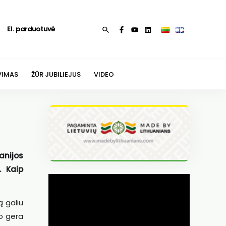
El. parduotuvė
Paieška
VIMAS
ŽŪR JUBILIEJUS
VIDEO
anijos
. Kaip
ą galiu
 o gera