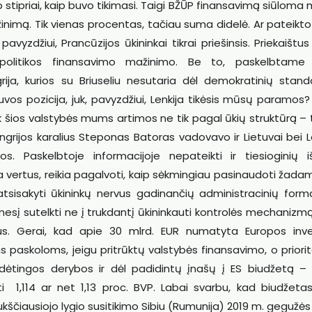
stipriai, kaip buvo tikimasi. Taigi BŽŪP finansavimą siūloma 
inimą. Tik vienas procentas, tačiau suma didelė. Ar pateikt
yzdžiui, Prancūzijos ūkininkai tikrai priešinsis. Priekaištus 
politikos finansavimo mažinimo. Be to, paskelbtame
rija, kurios su Briuseliu nesutaria dėl demokratinių standa
vos pozicija, juk, pavyzdžiui, Lenkija tikėsis mūsų paramos?
o juk šios valstybės mums artimos ne tik pagal ūkių struktūrą –
engrijos karalius Steponas Batoras vadovavo ir Lietuvai bei Le
s. Paskelbtoje informacijoje nepateikti ir tiesioginių 
a vertus, reikia pagalvoti, kaip sėkmingiau pasinaudoti žada
atsisakyti ūkininkų nervus gadinančių administracinių form
sį sutelkti ne į trukdantį ūkininkauti kontrolės mechanizmą
s. Gerai, kad apie 30 mlrd. EUR numatyta Europos inves
skoloms, jeigu pritrūktų valstybės finansavimo, o priorit
sudėtingos derybos ir dėl padidintų įnašų į ES biudžetą – i
ti 1,114 ar net 1,13 proc. BVP. Labai svarbu, kad biudžeta
aukščiausiojo lygio susitikimo Sibiu (Rumunija) 2019 m. gegužės 