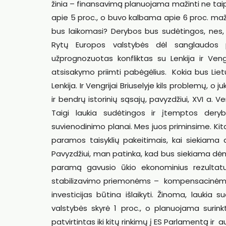
žinia – finansavimą planuojama mažinti ne taip 
apie 5 proc., o buvo kalbama apie 6 proc. maž
bus laikomasi? Derybos bus sudėtingos, nes, pav
Rytų Europos valstybės dėl sanglaudos 
užprognozuotas konfliktas su Lenkija ir Veng
atsisakymo priimti pabėgėlius. Kokia bus Lietu
Lenkija. Ir Vengrijai Briuselyje kils problemų, 
ir bendrų istorinių sąsajų, pavyzdžiui, XVI a. V
Taigi laukia sudėtingos ir įtemptos derybo
suvienodinimo planai. Mes juos priminsime. Kit
paramos taisyklių pakeitimais, kai siekiama 
Pavyzdžiui, man patinka, kad bus siekiama dėme
paramą gavusio ūkio ekonominius rezultatu
stabilizavimo priemonėms – kompensacinėms pa
investicijas būtina išlaikyti. Žinoma, laukia 
valstybės skyrė 1 proc., o planuojama surink
patvirtintas iki kitų rinkimų į ES Parlamentą ir 