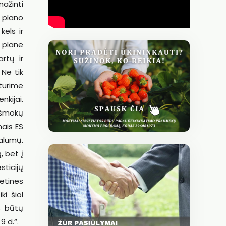
mažinti
o plano
kels ir
 plane
rtų ir
 Ne tik
 turime
nkijai.
išmokų
mais ES
alumų.
, bet į
ticijų
etines
ki šiol
s būtų
9 d.“.