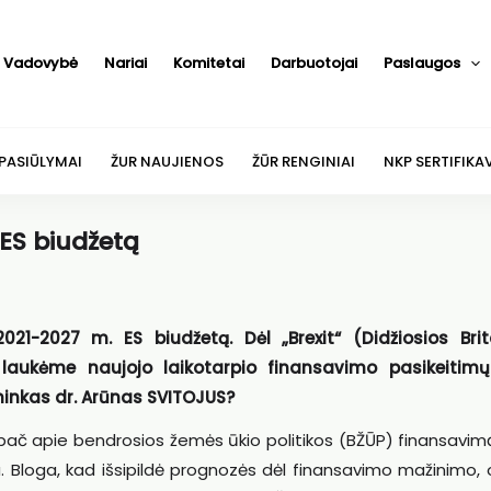
Vadovybė
Nariai
Komitetai
Darbuotojai
Paslaugos
 PASIŪLYMAI
ŽUR NAUJIENOS
ŽŪR RENGINIAI
NKP SERTIFIKA
 ES biudžetą
1-2027 m. ES biudžetą. Dėl „Brexit“ (Didžiosios Brit
laukėme naujojo laikotarpio finansavimo pasikeitimų
ninkas dr. Arūnas SVITOJUS?
ypač apie bendrosios žemės ūkio politikos (BŽŪP) finansavim
inia. Bloga, kad išsipildė prognozės dėl finansavimo mažinimo,