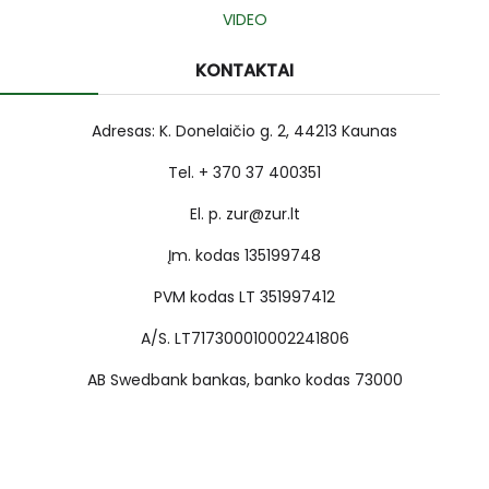
VIDEO
KONTAKTAI
Adresas: K. Donelaičio g. 2, 44213 Kaunas
Tel. + 370 37 400351
El. p. zur@zur.lt
Įm. kodas 135199748
PVM kodas LT 351997412
A/S. LT717300010002241806
AB Swedbank bankas, banko kodas 73000