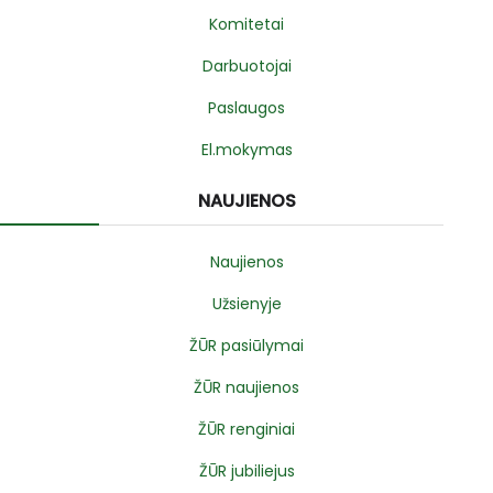
Komitetai
Darbuotojai
Paslaugos
El.mokymas
NAUJIENOS
Naujienos
Užsienyje
ŽŪR pasiūlymai
ŽŪR naujienos
ŽŪR renginiai
ŽŪR jubiliejus