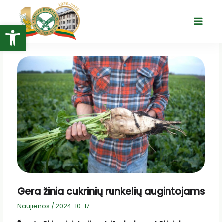
Pereiti
prie
Open toolbar
Main
turinio
Menu
Gera žinia cukrinių runkelių augintojams
Naujienos
/
2024-10-17