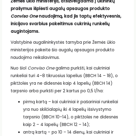
Žemės ūkio ministerija, atsižvelgdama į ūkininkų
prašymus išplėsti augalų apsaugos produkto
Conviso One
naudojimą, kad jis taptų efektyvesnis,
inicijavo svarbius pakeitimus cukrinių runkelių
augintojams.
Valstybinė augalininkystės tarnyba prie Žemės ūkio
ministerijos pakeitė šio augalų apsaugos produkto
naudojimo reikalavimus.
Nuo šiol
Conviso One
galima purkšti, kai cukriniai
runkeliai turi 4–8 tikruosius lapelius (BBCH 14 – 18), o
piktžolės yra ne didesnės kaip 4 lapelių (BBCH 14)
tarpsnio arba purkšti per 2 kartus po 0,5 l/ha:
pirmą kartą – kai cukriniai ir pašariniai runkeliai
yra nuo skilčialapių iki 4 lapelių išsivystymo
tarpsnio (BBCH 10–14), o piktžolės ne didesnės
kaip 2 – 4 lapelių (BBCH 12 – 14);
antrą kartą – po 10 – 14 dienų, kai cukriniai ir