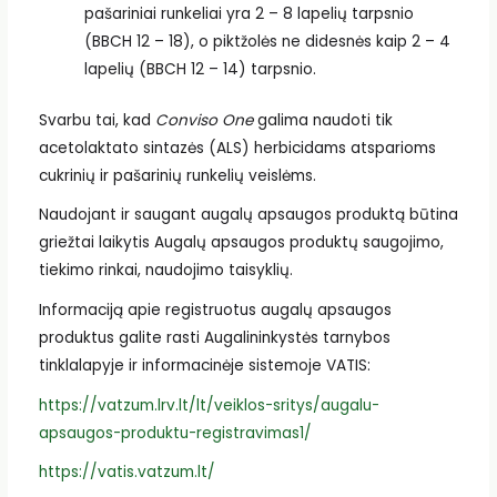
pašariniai runkeliai yra 2 – 8 lapelių tarpsnio
(BBCH 12 – 18), o piktžolės ne didesnės kaip 2 – 4
lapelių (BBCH 12 – 14) tarpsnio.
Svarbu tai, kad
Conviso One
galima naudoti tik
acetolaktato sintazės (ALS) herbicidams atsparioms
cukrinių ir pašarinių runkelių veislėms.
Naudojant ir saugant augalų apsaugos produktą būtina
griežtai laikytis Augalų apsaugos produktų saugojimo,
tiekimo rinkai, naudojimo taisyklių.
Informaciją apie registruotus augalų apsaugos
produktus galite rasti Augalininkystės tarnybos
tinklalapyje ir informacinėje sistemoje VATIS:
https://vatzum.lrv.lt/lt/veiklos-sritys/augalu-
apsaugos-produktu-registravimas1/
https://vatis.vatzum.lt/