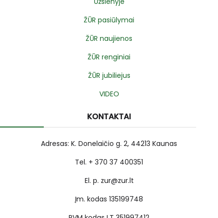
Užsienyje
ŽŪR pasiūlymai
ŽŪR naujienos
ŽŪR renginiai
ŽŪR jubiliejus
VIDEO
KONTAKTAI
Adresas: K. Donelaičio g. 2, 44213 Kaunas
Tel. + 370 37 400351
El. p. zur@zur.lt
Įm. kodas 135199748
PVM kodas LT 351997412