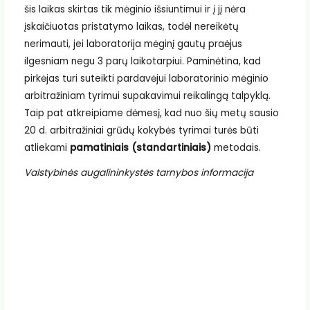
šis laikas skirtas tik mėginio išsiuntimui ir į jį nėra
įskaičiuotas pristatymo laikas, todėl nereikėtų
nerimauti, jei laboratorija mėginį gautų praėjus
ilgesniam negu 3 parų laikotarpiui. Paminėtina, kad
pirkėjas turi suteikti pardavėjui laboratorinio mėginio
arbitražiniam tyrimui supakavimui reikalingą talpyklą.
Taip pat atkreipiame dėmesį, kad nuo šių metų sausio
20 d. arbitražiniai grūdų kokybės tyrimai turės būti
atliekami
pamatiniais (standartiniais)
metodais.
Valstybinės augalininkystės tarnybos informacija