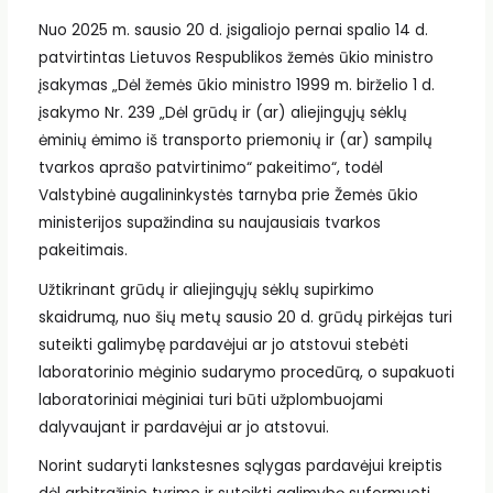
Nuo 2025 m. sausio 20 d. įsigaliojo pernai spalio 14 d.
patvirtintas Lietuvos Respublikos žemės ūkio ministro
įsakymas „Dėl žemės ūkio ministro 1999 m. birželio 1 d.
įsakymo Nr. 239 „Dėl grūdų ir (ar) aliejingųjų sėklų
ėminių ėmimo iš transporto priemonių ir (ar) sampilų
tvarkos aprašo patvirtinimo“ pakeitimo“, todėl
Valstybinė augalininkystės tarnyba prie Žemės ūkio
ministerijos supažindina su naujausiais tvarkos
pakeitimais.
Užtikrinant grūdų ir aliejingųjų sėklų supirkimo
skaidrumą, nuo šių metų sausio 20 d. grūdų pirkėjas turi
suteikti galimybę pardavėjui ar jo atstovui stebėti
laboratorinio mėginio sudarymo procedūrą, o supakuoti
laboratoriniai mėginiai turi būti užplombuojami
dalyvaujant ir pardavėjui ar jo atstovui.
Norint sudaryti lankstesnes sąlygas pardavėjui kreiptis