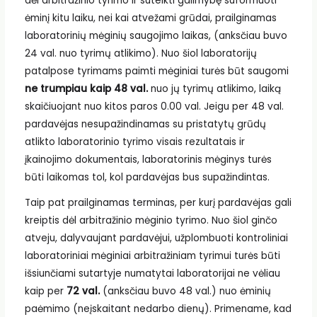
dėl arbitražinio tyrimo ir suteikti galimybę suformuoti
ėminį kitu laiku, nei kai atvežami grūdai, prailginamas
laboratorinių mėginių saugojimo laikas, (anksčiau buvo
24 val. nuo tyrimų atlikimo). Nuo šiol laboratorijų
patalpose tyrimams paimti mėginiai turės būt saugomi
ne trumpiau kaip 48 val.
nuo jų tyrimų atlikimo, laiką
skaičiuojant nuo kitos paros 0.00 val. Jeigu per 48 val.
pardavėjas nesupažindinamas su pristatytų grūdų
atlikto laboratorinio tyrimo visais rezultatais ir
įkainojimo dokumentais, laboratorinis mėginys turės
būti laikomas tol, kol pardavėjas bus supažindintas.
Taip pat prailginamas terminas, per kurį pardavėjas gali
kreiptis dėl arbitražinio mėginio tyrimo. Nuo šiol ginčo
atveju, dalyvaujant pardavėjui, užplombuoti kontroliniai
laboratoriniai mėginiai arbitražiniam tyrimui turės būti
išsiunčiami sutartyje numatytai laboratorijai ne vėliau
kaip per
72 val.
(anksčiau buvo 48 val.) nuo ėminių
paėmimo (neįskaitant nedarbo dienų). Primename, kad