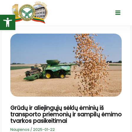
Pereiti
prie
Open toolbar
Main
turinio
Menu
Grūdų ir aliejingųjų sėklų ėminių iš
transporto priemonių ir sampilų ėmimo
tvarkos pasikeitimai
Naujienos
/
2025-01-22