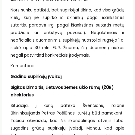
Nors sunku patikėti, bet supirkėjai tikina, kad visą grūdų
kiekį, kurį jie supirko iš ūkininkų pagal išankstines
sutartis, pardavė irgi pagal išankstines sutartis metų
pradžioje ar ankstyvą pavasarį. Negalutiniais ir
neoficialiais duomenimis, supirkėjų nuostoliai rugsėjo 1 d.
siekė apie 30 mln. EUR. Žinoma, šių duomenų niekas
negali patvirtinti konkrečiais įrodymais.
Komentarai
Gadina supirkėjų įvaizdį
Sigitas Dimaitis, Lietuvos žemės ūkio rūmų (ŽŪR)
direktorius
Situacija, į kurią pateko Švenčionių rajone
ūkininkaujantis Petras Pošiūnas, turėtų būti pamokanti.
Tačiau akivaizdu, kad šis skandalingas atvejis labai
sugadins grūdų supirkėjų įvaizdį. Manau, kad apie