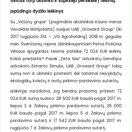
Ginčas tarp ūkininko ir supirkėjo persikėlė į teismą.
Įspūdingo dydžio ieškinys
Su „Vičiūnų grupe“ (pagrindinis akcininkas Kauno meras
Visvaldas Matijošaitis) susijusi UAB „Groward Group“ (iki
2017 rugpjūčio 31d. – „VG Agroholding) 2018 m. gegužės
mėn. Švenčionių rajone ūkininkaujančiam Petrui Pošiūnui
Vilniaus apygardos teisme pateikė 72 024 EUR ieškinį.
Kokia priežastis? Pasak „Zeta law“ advokatų bendrijos
advokato Eimanto Šimulio, UAB „Groward Group“ tokią
sumą nori iš ūkininko prisiteisti dėl tariamai neįvykdytų
ekologiškų kviečių ir avižų pirkimo-pardavimo sutarčių.
Ieškinyje nurodoma, jog bendrą prašomą priteisti 72
024 EUR sumą sudaro: 28 500 EUR bauda pagal 2017 m.
liepos 3 d. Žaliavų pirkimo pardavimo sutartį, 26 000
EUR bauda pagal 2017 m. liepos 5 d. Žaliavų pirkimo
pardavimo sutartį ir 17 542 EUR bauda pagal 2017 m.
rugpjūčio 7 d. Žaliavų pirkimo pardavimo sutartį.