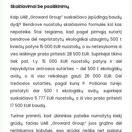
Skaičiavimai be paaiškinimų
Kaip UAB „Groward Group“ suskaičiavo įspūdingą baudų
dydį? Bendrovė nuostolių skaičiavimo formulės kol kas
nepateikė. Štai teigiama, kad pagal pirmąją sutartį
bendrovė dėl nepristatytų ekologiškai užaugintų 500 t
kviečių patyrė 15 000 EUR nuostolių, o su netesybomis iš
viso ieškinyje prašo priteisti 28 500 EUR. Supirkėjai tikina
tiek pat, t.y. 15 000 EUR nuostolių patyrę ir dėl
neįvykdytos antrosios sutarties – dėl 500 t ekologiškų
avižų, o iš viso reikalauja gauti 26 000 EUR. Dėl
trečiosios sutarties, pagal kurią P. Pošiūnas turėjo
pristatyti dar 500 t ekologiškų avižų, supirkėjai
suskaičiavo 5 777 EUR nuostolių, o iš viso prašo priteisti
17 500 EUR baudą.
Turime priminti, kad ūkininkas pateikė numatytą kiekį
grūdų, tačiau UAB „Groward Group“ juos grąžino dėl
netinkamos kokybės, esą grūdai netikę net pašarui