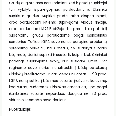
Grūdų augintojams noriu priminti, kad ir grūdų supirkėjai
turi vykdyti įsipareigojimus parduodant iš ūkininkų
supirktus grūdus. Supirkti grūdai arba eksportuojami,
arba parduodami kitiems supirkėjams vidaus rinkoje,
arba parduodami MATIF biržoje. Taigi mes taip pat dalį
superkamų grūdų parduodame pagal išankstinius
sandorius. Tačiau LGPA savo narius paragino problemų
sprendimą perkelti į kitus metus, t.y. sudaryti sutartis
kitų metų derliui supirkti ir susitarti, kaip ir kiek ūkininkai
padengs supirkėjams skolą, kuri susidarė šįmet. Dar
raginame savo narius nenutraukti į bėdą patekusių
ūkininkų kreditavimo. Ir dar vienas niuansas – 99 proc.
LGPA narių sutiko į būsimas sutartis įrašyti reikalavimą,
kad sutartį sudarantis ūkininkas garantuotų, jog pagal
išankstines sutartis neparduos daugiau nei 33 proc.
vidutinio ilgamečio savo derliaus.
Nuotraukoje: