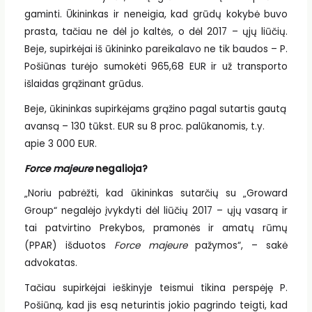
gaminti. Ūkininkas ir neneigia, kad grūdų kokybė buvo
prasta, tačiau ne dėl jo kaltės, o dėl 2017 – ųjų liūčių.
Beje, supirkėjai iš ūkininko pareikalavo ne tik baudos – P.
Pošiūnas turėjo sumokėti 965,68 EUR ir už transporto
išlaidas grąžinant grūdus.
Beje, ūkininkas supirkėjams grąžino pagal sutartis gautą
avansą – 130 tūkst. EUR su 8 proc. palūkanomis, t.y.
apie 3 000 EUR.
Force majeure
negalioja?
„Noriu pabrėžti, kad ūkininkas sutarčių su „Groward
Group“ negalėjo įvykdyti dėl liūčių 2017 – ųjų vasarą ir
tai patvirtino Prekybos, pramonės ir amatų rūmų
(PPAR) išduotos
Force majeure
pažymos“, – sakė
advokatas.
Tačiau supirkėjai ieškinyje teismui tikina perspėję P.
Pošiūną, kad jis esą neturintis jokio pagrindo teigti, kad