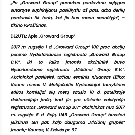
„Po „Groward Group“ pamokos
pardavimo sąlygas
sutartyse supirkėjams pasiūlysiu aš pats, arba derlių
parduosiu tik tada, kai jis bus mano sandėlyje“, –
tikino P.Pošiūnas.
DĖŽUTĖ: Apie „Groward Group“:
2017 m. rugsėjo 1 d. „Groward Group“ 100 proc. akcijų
perėmė Nyderlanduose registruota „Groward Group
B.V.“. Iki to laiko įmonės akcininkė buvo
Nyderlanduose registruota „Vičiūnai Group B.V.“.
Akcininkai pasikeitė, tačiau esminis niuansas išliko:
Kauno meras V. Matijošaitis Vyriausiajai tarnybinės
etikos komisijai šių metų sausio 10 d. pateiktoje
deklaracijoje įrašė, kad jis yra užsienio valstybėje
registruotos „Groward Group B.V“ akcininkas nuo 2017
m. rugsėjo 5 d. Beje, UAB „Groward Group“ buveinė
įsikūrusi ten pat, kaip dauguma „Vičiūnų grupės“
įmonių: Kaunas, V. Krėvės pr. 97.