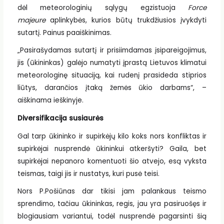
dėl meteorologinių sąlygų egzistuoja
Force
majeure
aplinkybės, kurios būtų trukdžiusios įvykdyti
sutartį. Painus paaiškinimas.
„Pasirašydamas sutartį ir prisiimdamas įsipareigojimus,
jis (ūkininkas) galėjo numatyti įprastą Lietuvos klimatui
meteorologinę situaciją, kai rudenį prasideda stiprios
liūtys, darančios įtaką žemės ūkio darbams“, –
aiškinama ieškinyje.
Diversifikacija susiaurės
Gal tarp ūkininko ir supirkėjų kilo koks nors konfliktas ir
supirkėjai nusprendė ūkininkui atkeršyti? Gaila, bet
supirkėjai nepanoro komentuoti šio atvejo, esą vyksta
teismas, taigi jis ir nustatys, kuri pusė teisi.
Nors P.Pošiūnas dar tikisi jam palankaus teismo
sprendimo, tačiau ūkininkas, regis, jau yra pasiruošęs ir
blogiausiam variantui, todėl nusprendė pagarsinti šią