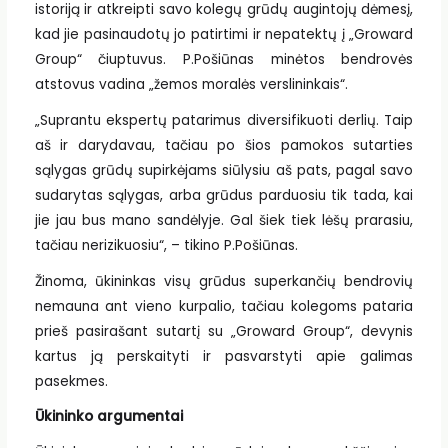
istoriją ir atkreipti savo kolegų grūdų augintojų dėmesį,
kad jie pasinaudotų jo patirtimi ir nepatektų į „Groward
Group“ čiuptuvus. P.Pošiūnas minėtos bendrovės
atstovus vadina „žemos moralės verslininkais“.
„Suprantu ekspertų patarimus diversifikuoti derlių. Taip
aš ir darydavau, tačiau po šios pamokos sutarties
sąlygas grūdų supirkėjams siūlysiu aš pats, pagal savo
sudarytas sąlygas, arba grūdus parduosiu tik tada, kai
jie jau bus mano sandėlyje. Gal šiek tiek lėšų prarasiu,
tačiau nerizikuosiu“, – tikino P.Pošiūnas.
Žinoma, ūkininkas visų grūdus superkančių bendrovių
nemauna ant vieno kurpalio, tačiau kolegoms pataria
prieš pasirašant sutartį su „Groward Group“, devynis
kartus ją perskaityti ir pasvarstyti apie galimas
pasekmes.
Ūkininko argumentai