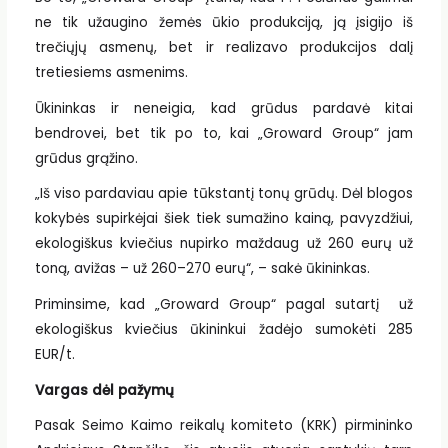
ne tik užaugino žemės ūkio produkciją, ją įsigijo iš
trečiųjų asmenų, bet ir realizavo produkcijos dalį
tretiesiems asmenims.
Ūkininkas ir neneigia, kad grūdus pardavė kitai
bendrovei, bet tik po to, kai „Groward Group“ jam
grūdus grąžino.
„Iš viso pardaviau apie tūkstantį tonų grūdų. Dėl blogos
kokybės supirkėjai šiek tiek sumažino kainą, pavyzdžiui,
ekologiškus kviečius nupirko maždaug už 260 eurų už
toną, avižas – už 260–270 eurų“, – sakė ūkininkas.
Priminsime, kad „Groward Group“ pagal sutartį už
ekologiškus kviečius ūkininkui žadėjo sumokėti 285
EUR/t.
Vargas dėl pažymų
Pasak Seimo Kaimo reikalų komiteto (KRK) pirmininko