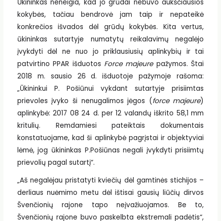
Ūkininkas neneigia, kad jo grūdai nebuvo aukščiausios
kokybės, tačiau bendrovė jam taip ir nepateikė
konkrečios išvados dėl grūdų kokybės. Kita vertus,
ūkininkas sutartyje numatytų reikalavimų negalėjo
įvykdyti dėl ne nuo jo priklausiusių aplinkybių ir tai
patvirtino PPAR išduotos
Force majeure
pažymos. Štai
2018 m. sausio 26 d. išduotoje pažymoje rašoma:
„Ūkininkui P. Pošiūnui vykdant sutartyje prisiimtas
prievoles įvyko ši nenugalimos jėgos (
force majeure
)
aplinkybė: 2017 08 24 d. per 12 valandų iškrito 58,1 mm
kritulių. Remdamiesi pateiktais dokumentais
konstatuojame, kad ši aplinkybė pagrįstai ir objektyviai
lėmė, jog ūkininkas P.Pošiūnas negali įvykdyti prisiimtų
prievolių pagal sutartį“.
„Aš negalėjau pristatyti kviečių dėl gamtinės stichijos –
derliaus nuėmimo metu dėl ištisai gausių liūčių dirvos
Švenčionių rajone tapo neįvažiuojamos. Be to,
Švenčionių rajone buvo paskelbta ekstremali padėtis“,