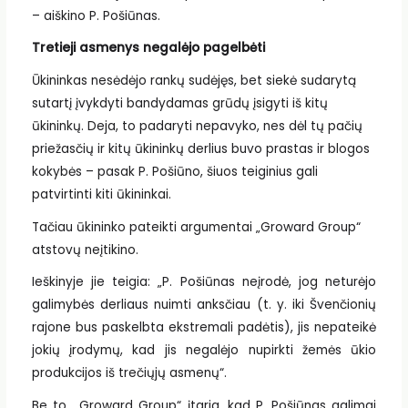
– aiškino P. Pošiūnas.
Tretieji asmenys negalėjo pagelbėti
Ūkininkas nesėdėjo rankų sudėjęs, bet siekė sudarytą
sutartį įvykdyti bandydamas grūdų įsigyti iš kitų
ūkininkų. Deja, to padaryti nepavyko, nes dėl tų pačių
priežasčių ir kitų ūkininkų derlius buvo prastas ir blogos
kokybės – pasak P. Pošiūno, šiuos teiginius gali
patvirtinti kiti ūkininkai.
Tačiau ūkininko pateikti argumentai „Groward Group“
atstovų neįtikino.
Ieškinyje jie teigia: „P. Pošiūnas neįrodė, jog neturėjo
galimybės derliaus nuimti anksčiau (t. y. iki Švenčionių
rajone bus paskelbta ekstremali padėtis), jis nepateikė
jokių įrodymų, kad jis negalėjo nupirkti žemės ūkio
produkcijos iš trečiųjų asmenų“.
Be to, „Groward Group“ įtaria, kad P. Pošiūnas galimai