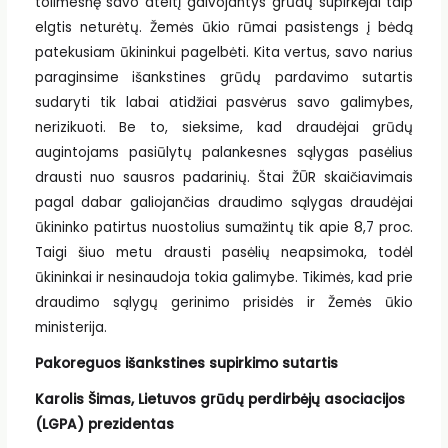
tolimesnę savo ateitį galvojantys grūdų supirkėjai taip
elgtis neturėtų. Žemės ūkio rūmai pasistengs į bėdą
patekusiam ūkininkui pagelbėti. Kita vertus, savo narius
paraginsime išankstines grūdų pardavimo sutartis
sudaryti tik labai atidžiai pasvėrus savo galimybes,
nerizikuoti. Be to, sieksime, kad draudėjai grūdų
augintojams pasiūlytų palankesnes sąlygas pasėlius
drausti nuo sausros padarinių. Štai ŽŪR skaičiavimais
pagal dabar galiojančias draudimo sąlygas draudėjai
ūkininko patirtus nuostolius sumažintų tik apie 8,7 proc.
Taigi šiuo metu drausti pasėlių neapsimoka, todėl
ūkininkai ir nesinaudoja tokia galimybe. Tikimės, kad prie
draudimo sąlygų gerinimo prisidės ir Žemės ūkio
ministerija.
Pakoreguos išankstines supirkimo sutartis
Karolis Šimas, Lietuvos grūdų perdirbėjų asociacijos
(LGPA) prezidentas