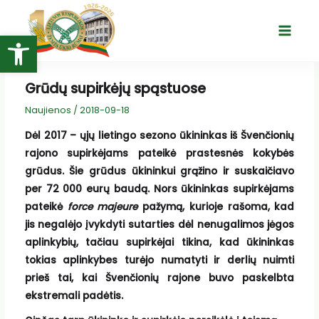
Pereiti
prie
Open toolbar
Main
turinio
Menu
Grūdų supirkėjų spąstuose
Naujienos
/
2018-09-18
Dėl 2017 – ųjų lietingo sezono ūkininkas iš Švenčionių
rajono supirkėjams pateikė prastesnės kokybės
grūdus. Šie grūdus ūkininkui grąžino ir suskaičiavo
per 72 000 eurų baudą. Nors ūkininkas supirkėjams
pateikė
force majeure
pažymą, kurioje rašoma, kad
jis negalėjo įvykdyti sutarties dėl nenugalimos jėgos
aplinkybių, tačiau supirkėjai tikina, kad ūkininkas
tokias aplinkybes turėjo numatyti ir derlių nuimti
prieš tai, kai Švenčionių rajone buvo paskelbta
ekstremali padėtis.