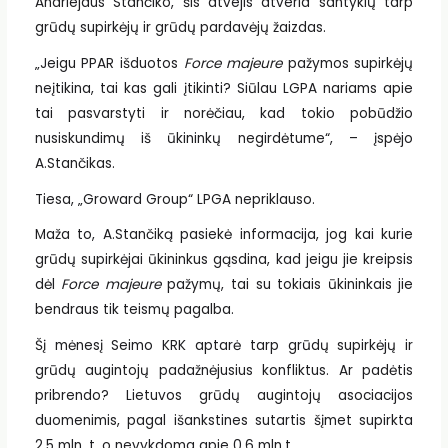
Andriejaus Stančiko, šis atvejis atveria santykių tarp
grūdų supirkėjų ir grūdų pardavėjų žaizdas.
„Jeigu PPAR išduotos
Force majeure
pažymos supirkėjų
neįtikina, tai kas gali įtikinti? Siūlau LGPA nariams apie
tai pasvarstyti ir norėčiau, kad tokio pobūdžio
nusiskundimų iš ūkininkų negirdėtume“, – įspėjo
A.Stančikas.
Tiesa, „Groward Group“ LPGA nepriklauso.
Maža to, A.Stančiką pasiekė informacija, jog kai kurie
grūdų supirkėjai ūkininkus gąsdina, kad jeigu jie kreipsis
dėl
Force majeure
pažymų, tai su tokiais ūkininkais jie
bendraus tik teismų pagalba.
Šį mėnesį Seimo KRK aptarė tarp grūdų supirkėjų ir
grūdų augintojų padažnėjusius konfliktus. Ar padėtis
pribrendo? Lietuvos grūdų augintojų asociacijos
duomenimis, pagal išankstines sutartis šįmet supirkta
2,5 mln. t, o nevykdoma apie 0,6 mln.t.