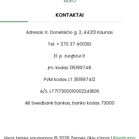
VIDEO
KONTAKTAI
Adresas: K. Donelaičio g. 2, 44213 Kaunas
Tel. + 370 37 400351
El. p. zur@zur.lt
Įm. kodas 135199748
PVM kodas LT 351997412
A/S. LT717300010002241806
AB Swedbank bankas, banko kodas 73000
Visos teisės saugomos © 2026 Žemės ūkio rūmai |
Privatumo