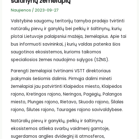
šaltinynų žemėlapių
Naujienos
/
2023-09-27
Valstybinė saugomų teritorijų tarnyba pradėjo tvirtinti
natūralių pievų ir ganyklų bei pelkių ir šaltinynų, kurių
plotai Lietuvoje palaipsniui mažėja, žemėlapius. Apie tai
bus informuoti savininkai, į kurių valdas patenka šios
saugotinos ekosistemos, kurioms taikomos
specialiosios žemės naudojimo sąlygos (SŽNS).
Parengti žemėlapiai tvirtinami VSTT direktoriaus
įsakymais šešiomis dalimis. Pirmąja dalimi minėti
žemėlapiai jau patvirtinti Klaipėdos miesto, Klaipėdos
rajono, Kretingos rajono, Neringos, Pagėgių, Palangos
miesto, Plungės rajono, Rietavo, Skuodo rajono, Šilalės
rajono, Šilutės rajono, Tauragės rajono savivaldybėse.
Natūralių pievų ir ganyklų, pelkių ir šaltinynų
ekosistemos atlieka svarbų vaidmenį gamtoje,
sugerdamos anglies dvideginį iš atmosferos,