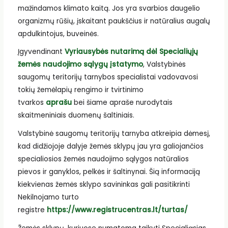
mažindamos klimato kaitą. Jos yra svarbios daugelio
organizmų rūšių, įskaitant paukščius ir natūralius augalų
apdulkintojus, buveinės.
Įgyvendinant
Vyriausybės nutarimą dėl Specialiųjų
žemės naudojimo sąlygų įstatymo
, Valstybinės
saugomų teritorijų tarnybos specialistai vadovavosi
tokių žemėlapių rengimo ir tvirtinimo
tvarkos
aprašu
bei šiame apraše nurodytais
skaitmeniniais duomenų šaltiniais.
Valstybinė saugomų teritorijų tarnyba atkreipia dėmesį,
kad didžiojoje dalyje žemės sklypų jau yra galiojančios
specialiosios žemės naudojimo sąlygos natūralios
pievos ir ganyklos, pelkės ir šaltinynai. Šią informaciją
kiekvienas žemės sklypo savininkas gali pasitikrinti
Nekilnojamo turto
registre
https://www.registrucentras.lt/turtas/