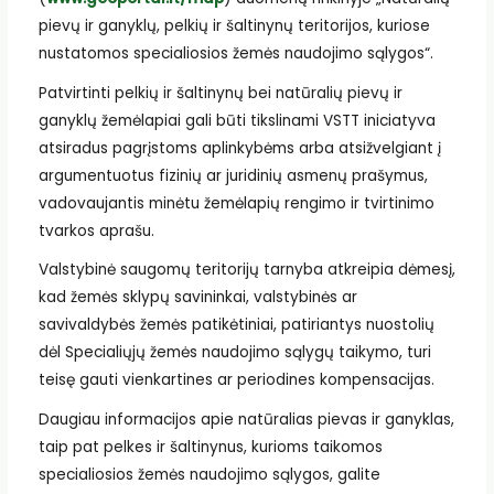
pievų ir ganyklų, pelkių ir šaltinynų teritorijos, kuriose
nustatomos specialiosios žemės naudojimo sąlygos“.
Patvirtinti pelkių ir šaltinynų bei natūralių pievų ir
ganyklų žemėlapiai gali būti tikslinami VSTT iniciatyva
atsiradus pagrįstoms aplinkybėms arba atsižvelgiant į
argumentuotus fizinių ar juridinių asmenų prašymus,
vadovaujantis minėtu žemėlapių rengimo ir tvirtinimo
tvarkos aprašu.
Valstybinė saugomų teritorijų tarnyba atkreipia dėmesį,
kad žemės sklypų savininkai, valstybinės ar
savivaldybės žemės patikėtiniai, patiriantys nuostolių
dėl Specialiųjų žemės naudojimo sąlygų taikymo, turi
teisę gauti vienkartines ar periodines kompensacijas.
Daugiau informacijos apie natūralias pievas ir ganyklas,
taip pat pelkes ir šaltinynus, kurioms taikomos
specialiosios žemės naudojimo sąlygos, galite