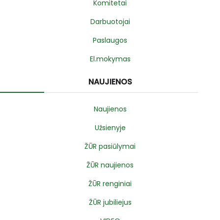
Komitetai
Darbuotojai
Paslaugos
El.mokymas
NAUJIENOS
Naujienos
Užsienyje
ŽŪR pasiūlymai
ŽŪR naujienos
ŽŪR renginiai
ŽŪR jubiliejus