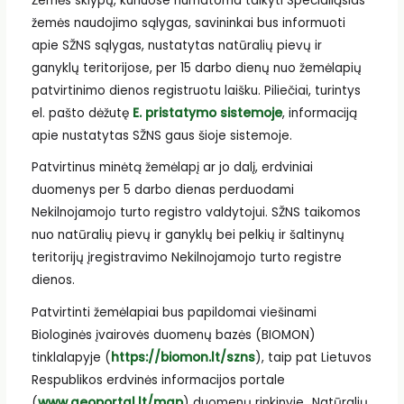
Žemės sklypų, kuriuose numatoma taikyti Specialiąsias
žemės naudojimo sąlygas, savininkai bus informuoti
apie SŽNS sąlygas, nustatytas natūralių pievų ir
ganyklų teritorijose, per 15 darbo dienų nuo žemėlapių
patvirtinimo dienos registruotu laišku. Piliečiai, turintys
el. pašto dėžutę
E. pristatymo sistemoje
, informaciją
apie nustatytas SŽNS gaus šioje sistemoje.
Patvirtinus minėtą žemėlapį ar jo dalį, erdviniai
duomenys per 5 darbo dienas perduodami
Nekilnojamojo turto registro valdytojui. SŽNS taikomos
nuo natūralių pievų ir ganyklų bei pelkių ir šaltinynų
teritorijų įregistravimo Nekilnojamojo turto registre
dienos.
Patvirtinti žemėlapiai bus papildomai viešinami
Biologinės įvairovės duomenų bazės (BIOMON)
tinklalapyje (
https://biomon.lt/szns
), taip pat Lietuvos
Respublikos erdvinės informacijos portale
(
www.geoportal.lt/map
) duomenų rinkinyje „Natūralių