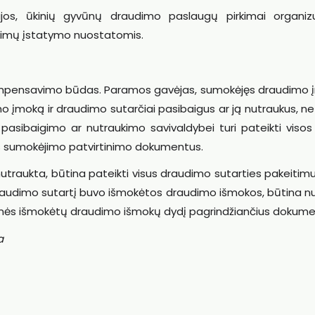
cijos, ūkinių gyvūnų draudimo paslaugų pirkimai organiz
rkimų įstatymo nuostatomis.
ompensavimo būdas. Paramos gavėjas, sumokėjęs draudimo 
 įmoką ir draudimo sutarčiai pasibaigus ar ją nutraukus, ne
 pasibaigimo ar nutraukimo savivaldybei turi pateikti visos
 sumokėjimo patvirtinimo dokumentus.
utraukta, būtina pateikti visus draudimo sutarties pakeitim
l draudimo sutartį buvo išmokėtos draudimo išmokos, būtina n
įmonės išmokėtų draudimo išmokų dydį pagrindžiančius dokume
a