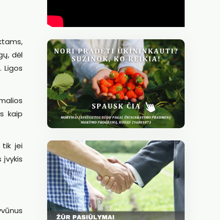
ktams,
gų, dėl
. Ligos
malios
s kaip
ik jei
 įvykis
gyvūnus