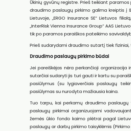
Ūkinių gyvūnų registre. Prieš teikiant paramos
draudimo paslaugų pirkimo galima kreiptis į 
Lietuvoje, „ERGO Insurance SE“ Lietuvos filialą
„InterRisk Vienna Insurance Group“ AAS Lietuvo
tik po paramos paraiškos pateikimo savivaldyb
Prieš sudarydami draudimo sutartį tiek fiziniai, 
Draudimo paslaugų pirkimo būdai
Jei pareiškėjas nėra perkančioji organizacij
sutarčiai sudaryti jis turi gauti ir kartu su pa
pasiūlymus (su lygiaverčiais paslaugų teik
pasiūlymas su nurodyta mažiausia kaina.
Tuo tarpu, kai perkamų draudimo paslaugų ve
paslaugų pirkimai organizuojami vadovaujant
žemės ūkio fondo kaimo plėtrai pagal Lietu
paslaugų ar darbų pirkimo taisyklėmis (Pirkimo 