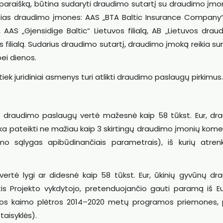
 paraišką, būtina sudaryti draudimo sutartį su draudimo įmo
šias draudimo įmones: AAS „BTA Baltic Insurance Company“ f
, AAS „Gjensidige Baltic“ Lietuvos filialą, AB „Lietuvos drau
s filialą. Sudarius draudimo sutartį, draudimo įmoką reikia s
ei dienos.
tiek juridiniai asmenys turi atlikti draudimo paslaugų pirkimus.
a ir draudimo paslaugų vertė mažesnė kaip 58 tūkst. Eur, dr
raiška pateikti ne mažiau kaip 3 skirtingų draudimo įmonių kome
imo sąlygas apibūdinančiais parametrais), iš kurių atre
rtė lygi ar didesnė kaip 58 tūkst. Eur, ūkinių gyvūnų dr
is Projekto vykdytojo, pretenduojančio gauti paramą iš E
vos kaimo plėtros 2014–2020 metų programos priemones, p
taisyklės).