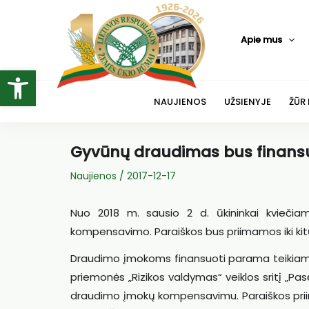
Pereiti
prie
Apie mus
turinio
Open toolbar
NAUJIENOS
UŽSIENYJE
ŽŪR
Gyvūnų draudimas bus finansu
Naujienos
/
2017-12-17
Nuo 2018 m. sausio 2 d. ūkininkai kviečia
kompensavimo. Paraiškos bus priimamos iki ki
Draudimo įmokoms finansuoti parama teikiam
priemonės „Rizikos valdymas“ veiklos sritį „Pa
draudimo įmokų kompensavimu. Paraiškos priim