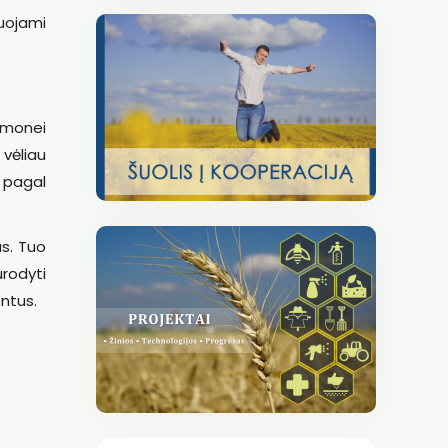
uojami
įmonei
 vėliau
 pagal
us. Tuo
urodyti
ntus.