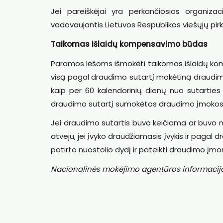
Jei pareiškėjai yra perkančiosios organiza
vadovaujantis Lietuvos Respublikos viešųjų pi
Taikomas išlaidų kompensavimo būdas
Paramos lėšoms išmokėti taikomas išlaidų k
visą pagal draudimo sutartį mokėtiną draudimo
kaip per 60 kalendorinių dienų nuo sutarties
draudimo sutartį sumokėtos draudimo įmokos
Jei draudimo sutartis buvo keičiama ar buvo n
atveju, jei įvyko draudžiamasis įvykis ir paga
patirto nuostolio dydį ir pateikti draudimo 
Nacionalinės mokėjimo agentūros informacij