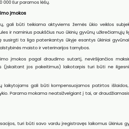
00 000 Eur paramos lėšų.
imo įmokos
 gali būti teikiama aktyviems žemės ūkio veiklos subje
iaules ir naminius paukščius nuo ūkinių gyvūnų užkrečiamųjų li
upę susirgti ta liga patenkantys ūkyje esantys ūkiniai gyvūnai
 Valstybinės maisto ir veterinarijos tarnybos.
o įmokos pagal draudimo sutartį, neviršijančios maksi
skaitant jos pakeitimus) laikotarpis turi būti ne ilgesni
ų laikytojams gali būti kompensuojamos patirtos išlaidos, t
ykio. Parama mokama neatsižvelgiant į tai, ar draudžiamasis
acijos, turi būti savo vardu įregistravęs laikomus ūkinius 