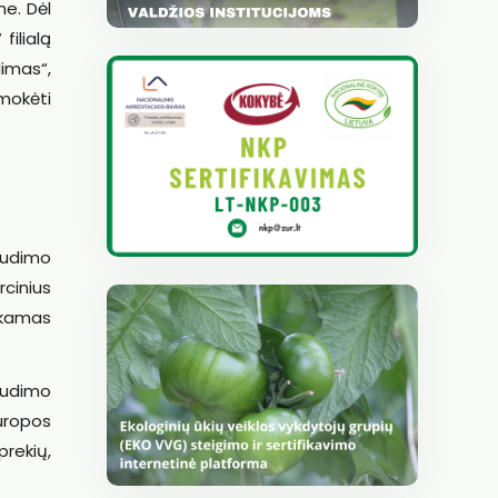
ne. Dėl
ilialą
dimas“,
umokėti
audimo
rcinius
nkamas
audimo
uropos
rekių,