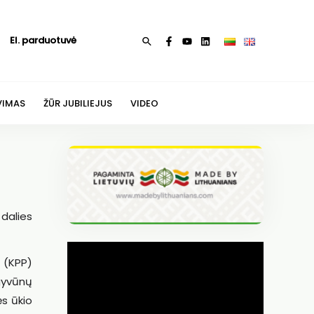
El. parduotuvė
Paieška
VIMAS
ŽŪR JUBILIEJUS
VIDEO
dalies
 (KPP)
 gyvūnų
s ūkio