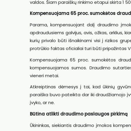
valdos. Šiam paraiškų rinkimo etapui skirta 1 5
Kompensuojama 65 proc. sumokėtos draud
Parama, kompensuojant dalį draudimo įmokų,
apdraudusiems galvijus, avis, ožkas, arklius, k
kurių privalo būti išnaikinami visi į rizikos gr
protrūkio faktas oficialiai turi būti pripažintas
Kompensuojama 65 proc. sumokėtos draudim
kompensuojamos sumos. Draudimo sutarties (į
vieneri metai.
Atkreiptinas dėmesys į tai, kad ūkinių gyvūn
paraiška buvo pateikta dar iki draudžiamojo įv
įvyko, ar ne.
Būtina atlikti draudimo paslaugos pirkimą
Ūkininkas, siekiantis draudimo įmokos kompens