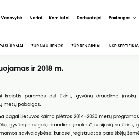
Vadovybė
Nariai
Komitetai
Darbuotojai
Paslaugos
 PASIŪLYMAI
ŽUR NAUJIENOS
ŽŪR RENGINIAI
NKP SERTIFIKA
ojamas ir 2018 m.
mi kreiptis paramos dėl ūkinių gyvūnų draudimo įmokų 
tų metų pabaigos.
a pagal Lietuvos kaimo plėtros 2014–2020 metų programos
sėlių, gyvūnų ir augalų draudimo įmokos“, susijusią su ūkinių
amos savivaldybėse, kuriose įregistruotos pareiškėjų žemė