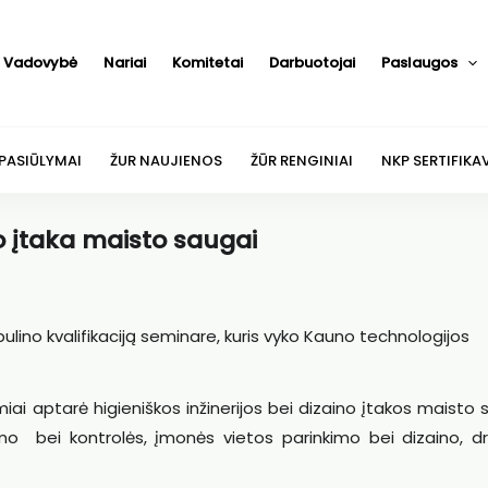
Vadovybė
Nariai
Komitetai
Darbuotojai
Paslaugos
 PASIŪLYMAI
ŽUR NAUJIENOS
ŽŪR RENGINIAI
NKP SERTIFIKA
no įtaka maisto saugai
lino kvalifikaciją seminare, kuris vyko Kauno technologijos
miai aptarė higieniškos inžinerijos bei dizaino įtakos maisto 
imo bei kontrolės, įmonės vietos parinkimo bei dizaino, d