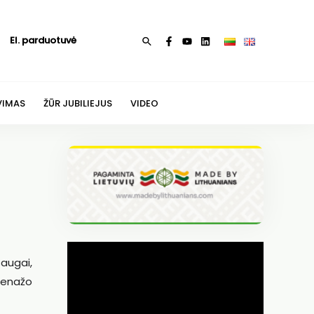
El. parduotuvė
Paieška
VIMAS
ŽŪR JUBILIEJUS
VIDEO
saugai,
renažo