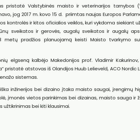
s pristatė Valstybinės maisto ir veterinarijos tarnybos 
vo, jog 2017 m. kovo 15 d. priimtas naujas Europos Parlame
kontrolės ir kitos oficialios veiklos, kuri vykdoma siekiant užt
vūnų sveikatos ir gerovės, augalų sveikatos ir augalų ap
018 metų pradžios planuojamą keisti Maisto tvarkymo su
onių elgseną kalbėjo Makedonijos prof. Vladimir Kakurinov
ktika“ pristatė atstovas iš Olandijos Huub Lelieveld, ACO Nordic 
drenažo sistemas.
ka inžinerijos bei dizaino įtaka maisto saugai, įrengimų hi
olė, įmonės vietos parinkimas bei dizainas, maisto sauga ir
žtikrinimas bei kiti klausimai.