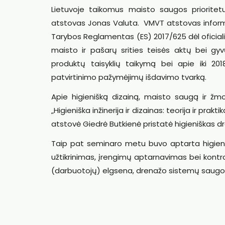
Lietuvoje taikomus maisto saugos prioritetu
atstovas Jonas Valuta. VMVT atstovas informa
Tarybos Reglamentas (ES) 2017/625 dėl oficialios 
maisto ir pašarų srities teisės aktų bei gy
produktų taisyklių taikymą bei apie iki 2
patvirtinimo pažymėjimų išdavimo tvarką.
Apie higienišką dizainą, maisto saugą ir žm
„Higieniška inžinerija ir dizainas: teorija ir pra
atstovė Giedrė Butkienė pristatė higieniškas 
Taip pat seminaro metu buvo aptarta higieniš
užtikrinimas, įrengimų aptarnavimas bei kontr
(darbuotojų) elgsena, drenažo sistemų saugos u