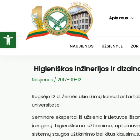
Pereiti
prie
Apie mus
turinio
Open toolbar
NAUJIENOS
UŽSIENYJE
ŽŪR
Higieniškos inžinerijos ir dizai
Naujienos
/
2017-09-12
Rugsėjo 12 d. Žemės ūkio rūmų konsultantai tobu
universitete.
Seminare ekspertai iš užsienio ir Lietuvos išsa
įrengimų higieniškumo užtikrinimo, aptarnav
sistemų saugos užtikrinimo bei kitus klausimus.