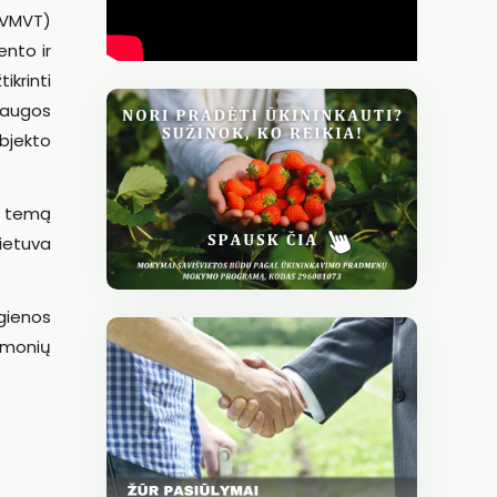
(VMVT)
nto ir
ikrinti
saugos
bjekto
, temą
Lietuva
gienos
 žmonių