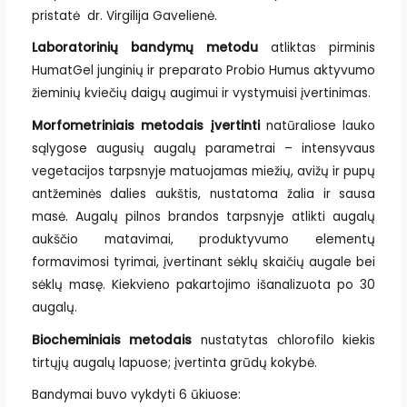
pristatė dr. Virgilija Gavelienė.
Laboratorin
ių bandymų metodu
atliktas pirminis
HumatGel junginių ir preparato Probio Humus aktyvumo
žieminių kviečių daigų augimui ir vystymuisi įvertinimas.
M
orfometriniais metodais
į
vertinti
natūraliose lauko
sąlygose augusių augalų parametrai – intensyvaus
vegetacijos tarpsnyje matuojamas miežių, avižų ir pupų
antžeminės dalies aukštis, nustatoma žalia ir sausa
masė. Augalų pilnos brandos tarpsnyje atlikti augalų
aukščio matavimai, produktyvumo elementų
formavimosi tyrimai, įvertinant sėklų skaičių augale bei
sėklų masę. Kiekvieno pakartojimo išanalizuota po 30
augalų.
Biocheminiais metodais
nustatytas chlorofilo kiekis
tirtųjų augalų lapuose; įvertinta grūdų kokybė.
Bandymai buvo vykdyti 6 ūkiuose: