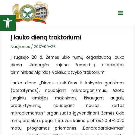
Pereiti
prie
Open toolbar
Main
turinio
Menu
Į lauko dieną traktoriumi
Naujienos
/
2017-09-28
Į rugsėjo 28 d. Žemės ūkio rūmų organizuotą lauko
dieną Ukmergės rajono žemdirbių asociacijos
pirmininkas Algirdas Valaiša atvyko traktoriumi.
Lauko diena „Dirvos struktūros ir kokybės gerinimas
(atstatymas), naudojant mikroorganizmus. Azoto
junginių emisijos mažinimas, išsaugant augalų
produktyvumą, naudojant naujos kartos
mikroelementus“ organizuota įgyvendinant Žemės ūkio
rūmų projektą, pagal Lietuvos kaimo plėtros 2014–2020
metų programos priemonės „Bendradarbiavimas“