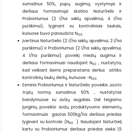
sumažinus 50%, pupų augimą, vystymąsi ir
derliaus formavimąsi skatino NaturGelis ir
ProbioHumus (2 l/ha sėklų apvėlimui, 4 l/ha
purškimui), lyginant su kontroliniais laukais,
kuriuose buvo panaudota N
100
Įvertinus NaturGelio (2 l/ha sėklų apvėlimui, 2 l/ha
purškimui) ir ProbioHumus (2 l/ha sėklų apvėlimui,
4 l/ha purškimui) poveikį miežių augimui ir
derliaus formavimuisi naudojant N
, nustatyta,
50
kad veikiant šiems preparatams derlius atitiko
kontrolinių laukų derlių, kuriuose -N
100
Esminis ProbioHumus ir NaturGelio poveikis ,azoto
trąšų normą sumažinus 50% , nustatytas
bandymuose su avižų augalais. Dėl teigiamo
junginių poveikio avižų produktyvumo elementų
formavimuisi gautas 500kg/ha derliaus priedas
lyginant su kontrole (N
). Naudojant NaturGelį
80
kartu su ProbioHumus derliaus priedas siekė 1,5