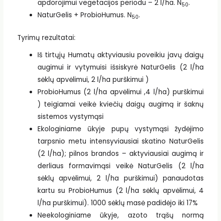
apdorojimui vegetacijos periodu – 2 l/ha. N
.
50
NaturGelis + ProbioHumus. N
.
50
Tyrimų rezultatai:
Iš tirtųjų Humatų aktyviausiu poveikiu javų daigų
augimui ir vytymuisi išsiskyrė NaturGelis (2 l/ha
sėklų apvėlimui, 2 l/ha purškimui )
ProbioHumus (2 l/ha apvėlimui ,4 l/ha) purškimui
) teigiamai veikė kviečių daigų augimą ir šaknų
sistemos vystymąsi
Ekologiniame ūkyje pupų vystymąsi žydėjimo
tarpsnio metu intensyviausiai skatino NaturGelis
(2 l/ha); pilnos brandos – aktyviausiai augimą ir
derliaus formavimąsi veikė NaturGelis (2 l/ha
sėklų apvėlimui, 2 l/ha purškimui) panaudotas
kartu su ProbioHumus (2 l/ha sėklų apvėlimui, 4
l/ha purškimui). 1000 sėklų masė padidėjo iki 17%
Neekologiniame ūkyje, azoto trąšų normą