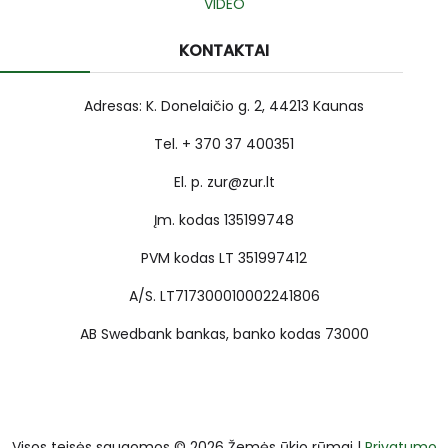
VIDEO
KONTAKTAI
Adresas: K. Donelaičio g. 2, 44213 Kaunas
Tel. + 370 37 400351
El. p. zur@zur.lt
Įm. kodas 135199748
PVM kodas LT 351997412
A/S. LT717300010002241806
AB Swedbank bankas, banko kodas 73000
Visos teisės saugomos © 2026 Žemės ūkio rūmai |
Privatumo