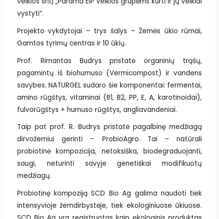
veiklos sritį „Parama EIP veiklos grupėms kurti ir jų veiklai
vystyti“.
Projekto vykdytojai – trys šalys – Žemės ūkio rūmai,
Gamtos tyrimų centras ir 10 ūkių.
Prof. Rimantas Budrys pristatė organinių trąšų,
pagamintų iš biohumuso (Vermicompost) ir vandens
savybes. NATURGEL sudaro šie komponentai: fermentai,
amino rūgštys, vitaminai (B1, B2, PP, E, A, karotinoidai),
fulvorūgštys + humuso rūgštys, angliavandeniai.
Taip pat prof. R. Budrys pristatė pagalbinę medžiagą
dirvožemiui gerinti –
ProbioAgro. Tai – natūrali
probiotinė kompozicija, netoksiška, biodegraduojanti,
saugi, neturinti savyje genetiškai modifikuotų
medžiagų.
Probiotinę kompoziją SCD Bio Ag galima naudoti tiek
intensyvioje žemdirbystėje, tiek ekologiniuose ūkiuose.
SCD Bio Ag yra registruotas kaip ekologinis produktas