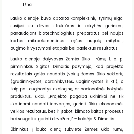
t/ha
Lauko dienoje buvo aptarta kompleksinių tyrimų eiga,
susijusi su dirvos struktūros ir kokybės gerinimu,
panaudojant biotechnologinius preparatus bei naujos
kartos mikroelementines trąšas augalų mitybos,
augimo ir vystymosi etapais bei pasiektus rezultatus.
Lauko dienoje dalyvavęs Žemės ūkio rūmų l. e. p.
pirmininkas Sigitas Dimaitis pažymėjo, kad projekto
rezultatais galės naudotis įvairių žemės ūkio sektorių
(grūdininkystės, daržininkystės, uogininkystės ir kt.), o
taip pat auginantys ekologinę, ar nacionalinės kokybės
produktus, ūkiai. „Projekto pagalba ūkininkai ne tik
skatinami naudoti inovacijas, gerinti ūkių ekonominės
veiklos rezultatus, bet ir įtakoti klimato kaitos procesus
bei saugoti ir gerinti dirvožemį” – kalbėjo S. Dimaitis.
Ūkininkus į lauko dieną sukvietė Žemės ūkio rūmų