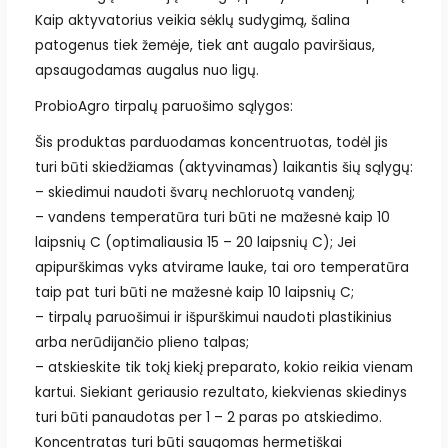
Kaip aktyvatorius veikia sėklų sudygimą, šalina
patogenus tiek žemėje, tiek ant augalo paviršiaus,
apsaugodamas augalus nuo ligų.
ProbioAgro tirpalų paruošimo sąlygos:
Šis produktas parduodamas koncentruotas, todėl jis
turi būti skiedžiamas (aktyvinamas) laikantis šių sąlygų:
– skiedimui naudoti švarų nechloruotą vandenį;
– vandens temperatūra turi būti ne mažesnė kaip 10
laipsnių C (optimaliausia 15 – 20 laipsnių C); Jei
apipurškimas vyks atvirame lauke, tai oro temperatūra
taip pat turi būti ne mažesnė kaip 10 laipsnių C;
– tirpalų paruošimui ir išpurškimui naudoti plastikinius
arba nerūdijančio plieno talpas;
– atskieskite tik tokį kiekį preparato, kokio reikia vienam
kartui. Siekiant geriausio rezultato, kiekvienas skiedinys
turi būti panaudotas per 1 – 2 paras po atskiedimo.
Koncentratas turi būti saugomas hermetiškai