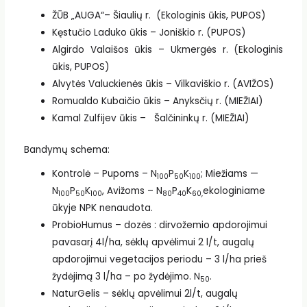
ŽŪB „AUGA“– Šiaulių r. (Ekologinis ūkis, PUPOS)
Kęstučio Laduko ūkis – Joniškio r. (PUPOS)
Algirdo Valaišos ūkis – Ukmergės r. (Ekologinis
ūkis, PUPOS)
Alvytės Valuckienės ūkis – Vilkaviškio r. (AVIŽOS)
Romualdo Kubaičio ūkis – Anyksčių r. (MIEŽIAI)
Kamal Zulfijev ūkis – Šalčininkų r. (MIEŽIAI)
Bandymų schema:
Kontrolė – Pupoms – N
P
K
; Miežiams —
100
50
100
N
P
K
, Avižoms – N
P
K
ekologiniame
100
50
100
80
40
60,
ūkyje NPK nenaudota.
ProbioHumus – dozės : dirvožemio apdorojimui
pavasarį 4l/ha, sėklų apvėlimui 2 l/t, augalų
apdorojimui vegetacijos periodu – 3 l/ha prieš
žydėjimą 3 l/ha – po žydėjimo. N
.
50
NaturGelis – sėklų apvėlimui 2l/t, augalų