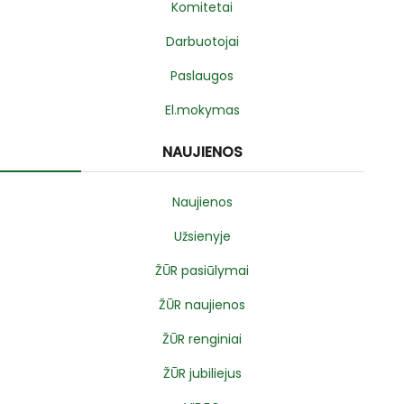
Komitetai
Darbuotojai
Paslaugos
El.mokymas
NAUJIENOS
Naujienos
Užsienyje
ŽŪR pasiūlymai
ŽŪR naujienos
ŽŪR renginiai
ŽŪR jubiliejus