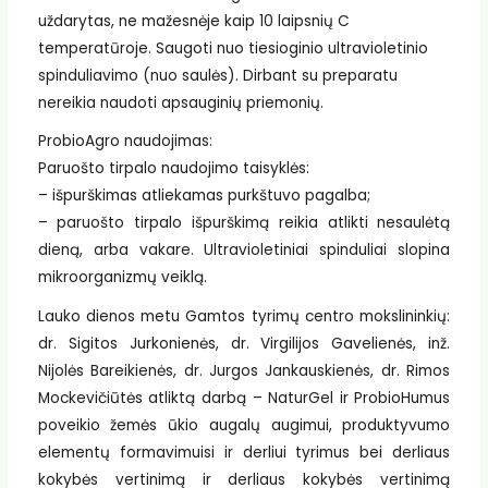
uždarytas, ne mažesnėje kaip 10 laipsnių C
temperatūroje. Saugoti nuo tiesioginio ultravioletinio
spinduliavimo (nuo saulės). Dirbant su preparatu
nereikia naudoti apsauginių priemonių.
ProbioAgro naudojimas:
Paruošto tirpalo naudojimo taisyklės:
– išpurškimas atliekamas purkštuvo pagalba;
– paruošto tirpalo išpurškimą reikia atlikti nesaulėtą
dieną, arba vakare. Ultravioletiniai spinduliai slopina
mikroorganizmų veiklą.
Lauko dienos metu Gamtos tyrimų centro mokslininkių:
dr. Sigitos Jurkonienės, dr. Virgilijos Gavelienės, inž.
Nijolės Bareikienės, dr. Jurgos Jankauskienės, dr. Rimos
Mockevičiūtės atliktą darbą – NaturGel ir ProbioHumus
poveikio žemės ūkio augalų augimui, produktyvumo
elementų formavimuisi ir derliui tyrimus bei derliaus
kokybės vertinimą ir derliaus kokybės vertinimą