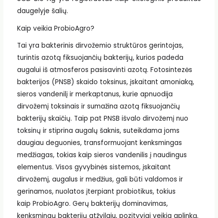
daugelyje šalių.
Kaip veikia ProbioAgro?
Tai yra bakterinis dirvožemio struktūros gerintojas,
turintis azotą fiksuojančių bakterijų, kurios padeda
augalui iš atmosferos pasisavinti azotą. Fotosintezės
bakterijos (PNSB) skaido toksinus, įskaitant amoniaką,
sieros vandenilį ir merkaptanus, kurie apnuodija
dirvožemį toksinais ir sumažina azotą fiksuojančių
bakterijų skaičių. Taip pat PNSB išvalo dirvožemį nuo
toksinų ir stiprina augalų šaknis, suteikdama joms
daugiau deguonies, transformuojant kenksmingas
medžiagas, tokias kaip sieros vandenilis į naudingus
elementus. Visos gyvybinės sistemos, įskaitant
dirvožemį, augalus ir medžius, gali būti valdomos ir
gerinamos, nuolatos įterpiant probiotikus, tokius
kaip ProbioAgro. Gerų bakterijų dominavimas,
kenksmingų bakterijų atžvilgiu, pozityviai veikia aplinką.