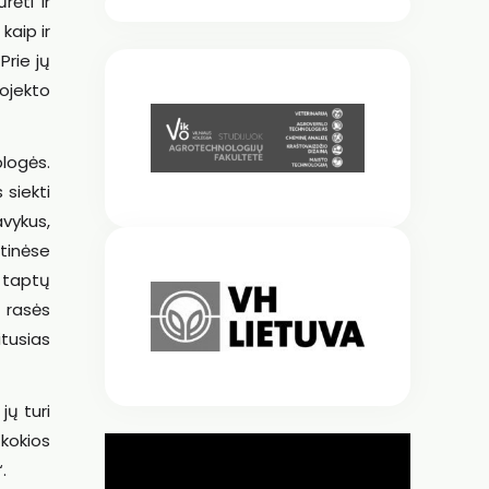
rėti ir
kaip ir
Prie jų
rojekto
blogės.
 siekti
vykus,
mtinėse
 taptų
s rasės
itusias
jų turi
 kokios
.