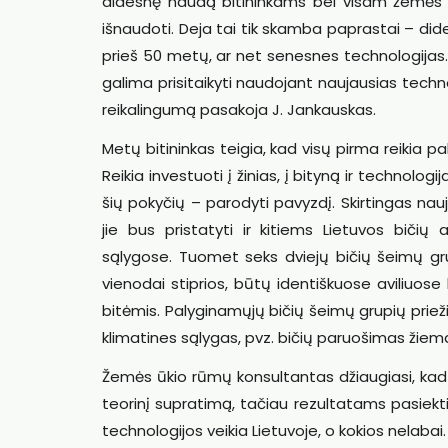
didesnę naudą bitininkams bei visam žemės ūkiu
išnaudoti. Deja tai tik skamba paprastai – dide
prieš 50 metų, ar net senesnes technologijas. O 
galima prisitaikyti naudojant naujausias techno
reikalingumą pasakoja J. Jankauskas.
Metų bitininkas teigia, kad visų pirma reikia p
Reikia investuoti į žinias, į bityną ir technolog
šių pokyčių – parodyti pavyzdį. Skirtingas n
jie bus pristatyti ir kitiems Lietuvos bičių 
sąlygose. Tuomet seks dviejų bičių šeimų gr
vienodai stiprios, būtų identiškuose aviliuos
bitėmis. Palyginamųjų bičių šeimų grupių priež
klimatines sąlygas, pvz. bičių paruošimas žiemai, 
Žemės ūkio rūmų konsultantas džiaugiasi, kad to
teorinį supratimą, tačiau rezultatams pasiekt
technologijos veikia Lietuvoje, o kokios nelaba