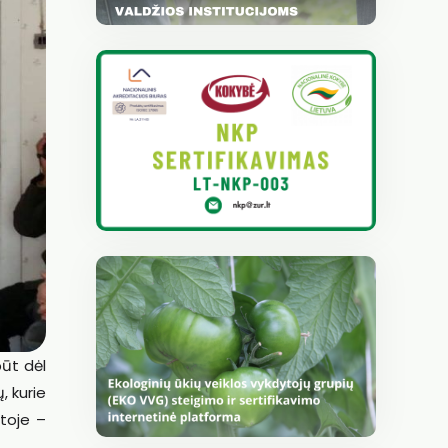
būt dėl
, kurie
mtoje –