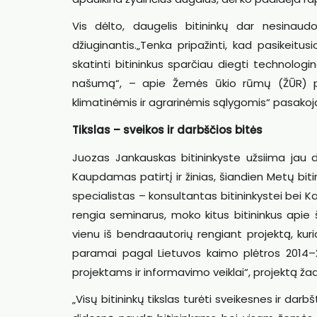
Vis dėlto, daugelis bitininkų dar nesinaud
džiuginantis.„Tenka pripažinti, kad pasikeitus
skatinti bitininkus sparčiau diegti technolog
našumą“, – apie Žemės ūkio rūmų (ŽŪR) pro
klimatinėmis ir agrarinėmis sąlygomis“ pasako
Tikslas – sveikos ir darbščios bitės
Juozas Jankauskas bitininkyste užsiima jau
Kaupdamas patirtį ir žinias, šiandien Metų bit
specialistas – konsultantas bitininkystei bei K
rengia seminarus, moko kitus bitininkus apie 
vienu iš bendraautorių rengiant projektą, kuri
paramai pagal Lietuvos kaimo plėtros 2014–
projektams ir informavimo veiklai“, projektą ž
„Visų bitininkų tikslas turėti sveikesnes ir dar