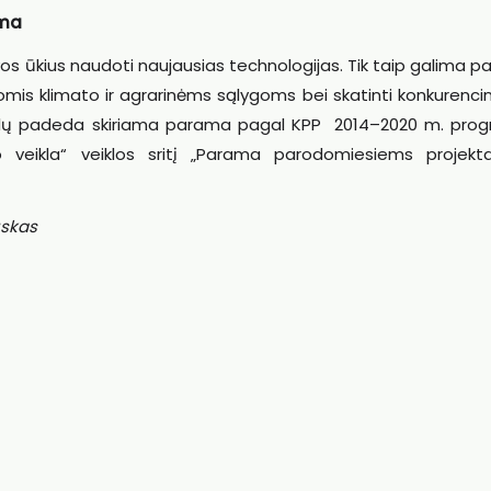
ama
vos ūkius naudoti naujausias technologijas. Tik taip galima pa
čiomis klimato ir agrarinėms sąlygoms bei skatinti konkuren
 tikslų padeda skiriama parama pagal KPP 2014–2020 m. pro
 veikla“ veiklos sritį „Parama parodomiesiems projekt
uskas