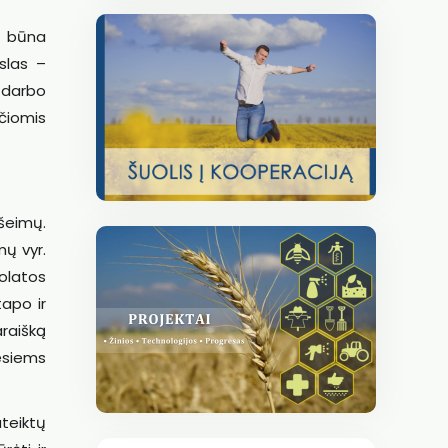
a būna
kslas –
o darbo
čiomis
šeimų.
mų vyr.
uolatos
tapo ir
araišką
esiems
uteiktų