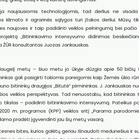
oja naujausiomis technologijomis, tad derlius ne visad
ios klimato ir agrarinės sąlygos turi įtakos derliui. Mūsų ti
ines naujoves ir taip padidinti veiklos pelningumą bei pači
jektą „Bitininkavimo intensyvumo didinimas besikeičian
ja ŽŪR konsultantas Juozas Jankauskas.
 daugelį metų – šiuo metu jo ūkyje dūzgia apie 50 bičių 
ininkas gali pasigirti tokiomis pareigomis kaip Žemės ūkio rū
auno bitininkų draugijos „Bitutė“ pirmininkas. J. Jankauskas n
šios veiklos perspektyvas. Tad nenuostabu, kad bitininkas 
o tikslas – padidinti bitininkavimo intensyvumą. Pateikus p
2020 m. programos (KPP) veiklos sritį „Parama parodomi
adama pradėti įgyvendinti jau šių metų vasarą.
bštesnes bites, kurios galėtų geriau išnaudoti medunešius ir s