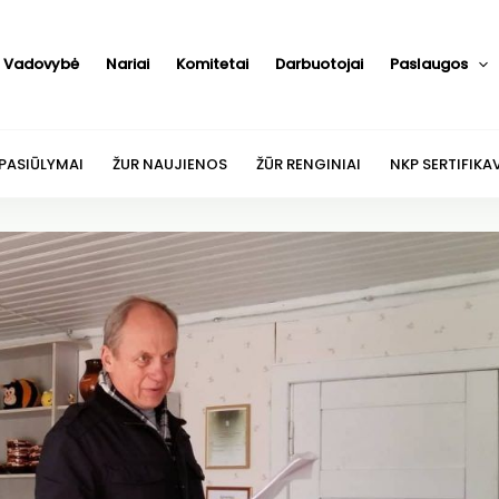
Vadovybė
Nariai
Komitetai
Darbuotojai
Paslaugos
 PASIŪLYMAI
ŽUR NAUJIENOS
ŽŪR RENGINIAI
NKP SERTIFIKA