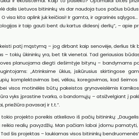
i ir ekosistemai. Kaip to pasiekti? Optimaliai bites prižiū
lė dalis Lietuvos bitininkų vis dar naudoja tuos pačius būdus 
visa kita aplink juk keičiasi! Ir gamta, ir agrarinės sąlygos… 
logijas ir taip gauti bent du kartus didesnį derlių“, – apie p
akeisti patį mąstymą – jog dirbant kaip senovėje, derlius tik 
ijas – tokių ūkininkų yra, bet tik vienetai. Tad geriausias būdas
aujoves planuojama diegti dešimtyje bitynų – bandymams pa
augintojams: „Atrinksime ūkius, įsikūrusius skirtingose ga
upių komplektavimas bei, vėliau, koregavimas, kad šeimos
e bei visos motinėlės būtų pakeistos grynaveislėmis Karniko
iūra vyks įprastine tvarka, o bandomųjų – atsižvelgiant į pak
priežiūra pavasarį ir t.t.“.
kio projekto poreikis atkeliavo iš pačių bitininkų: „Daugelis 
i reikia realių pavyzdžių. Man pačiam labai įdomu pamatyti,
i. Tad šis projektas – laukiamas visos bitininkų bendruomenės“