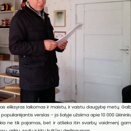
as eliksyras laikomas ir maistu, ir vaistu daugybę metų. Gal
u populiarėjantis verslas – ja šalyje užsiima apie 10 000 ūkininkų
ikia ne tik pajamas, bet ir atlieka itin svarbų vaidmenį ga
sų, grikių, sodų ir kitų kultūrų derlingumas.