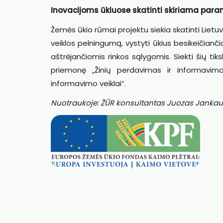
Inovacijoms ūkiuose skatinti skiriama par
Žemės ūkio rūmai projektu siekia skatinti Lietu
veiklos pelningumą, vystyti ūkius besikeičian
aštrėjančiomis rinkos sąlygomis. Siekti šių
priemonę „Žinių perdavimas ir informavimo
informavimo veiklai“.
Nuotraukoje: ŽŪR konsultantas Juozas Janka