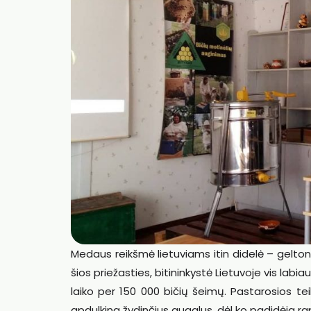
Medaus reikšmė lietuviams itin didelė – gelton
šios priežasties, bitininkystė Lietuvoje vis labia
laiko per 150 000 bičių šeimų. Pastarosios te
apdulkina žydinčius augalus, dėl ko padidėja rap