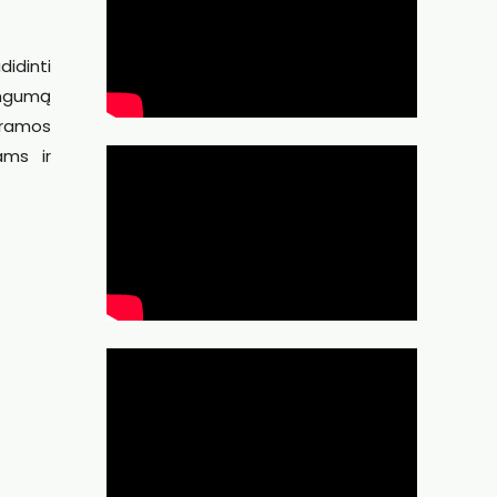
didinti
cingumą
gramos
ams ir