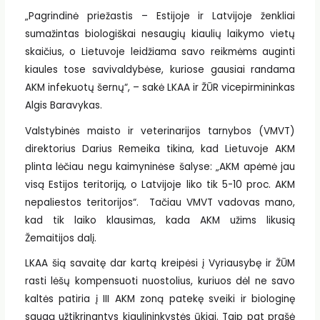
„Pagrindinė priežastis – Estijoje ir Latvijoje ženkliai
sumažintas biologiškai nesaugių kiaulių laikymo vietų
skaičius, o Lietuvoje leidžiama savo reikmėms auginti
kiaules tose savivaldybėse, kuriose gausiai randama
AKM infekuotų šernų“, – sakė LKAA ir ŽŪR vicepirmininkas
Algis Baravykas.
Valstybinės maisto ir veterinarijos tarnybos (VMVT)
direktorius Darius Remeika tikina, kad Lietuvoje AKM
plinta lėčiau negu kaimyninėse šalyse: „AKM apėmė jau
visą Estijos teritoriją, o Latvijoje liko tik 5-10 proc. AKM
nepaliestos teritorijos“. Tačiau VMVT vadovas mano,
kad tik laiko klausimas, kada AKM užims likusią
Žemaitijos dalį.
LKAA šią savaitę dar kartą kreipėsi į Vyriausybę ir ŽŪM
rasti lėšų kompensuoti nuostolius, kuriuos dėl ne savo
kaltės patiria į III AKM zoną patekę sveiki ir biologinę
saugą užtikrinantys kiaulininkystės ūkiai. Taip pat prašė