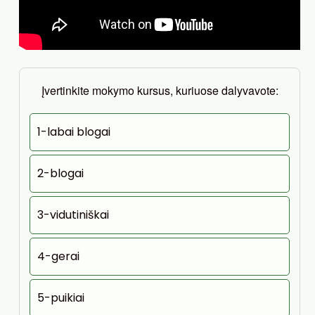
Įvertinkite mokymo kursus, kuriuose dalyvavote:
1-labai blogai
2-blogai
3-vidutiniškai
4-gerai
5-puikiai