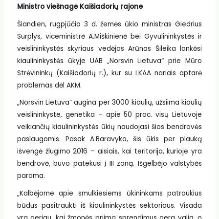
Ministro viešnagė Kaišiadorių rajone
Šiandien, rugpjūčio 3 d. žemės ūkio ministras Giedrius
Surplys, viceministrė A.Miškinienė bei Gyvulininkystės ir
veislininkystės skyriaus vedėjas Arūnas Šileika lankėsi
kiaulininkystės ūkyje UAB „Norsvin Lietuva“ prie Mūro
Strėvininkų (Kaišiadorių r.), kur su LKAA nariais aptarė
problemas dėl AKM.
„Norsvin Lietuva“ augina per 3000 kiaulių, užsiima kiaulių
veislininkyste, genetika – apie 50 proc. visų Lietuvoje
veikiančių kiaulininkystės ūkių naudojasi šios bendrovės
paslaugomis. Pasak A.Baravyko, šis ūkis per plauką
išvengė žlugimo 2016 – aisiais, kai teritorija, kurioje yra
bendrovė, buvo patekusi į III zoną. Išgelbėjo valstybės
parama.
„Kalbėjome apie smulkiesiems ūkininkams patraukius
būdus pasitraukti iš kiaulininkystės sektoriaus. Visada
yra geriau, kai žmonės priima sprendimus gera valia, o