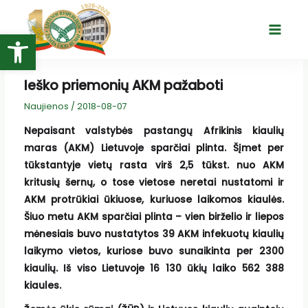
Pereiti
prie
Open toolbar
Main
turinio
Menu
Ieško priemonių AKM pažaboti
Naujienos
/
2018-08-07
Nepaisant valstybės pastangų Afrikinis kiaulių
maras (AKM) Lietuvoje sparčiai plinta. Šįmet per
tūkstantyje vietų rasta virš 2,5 tūkst. nuo AKM
kritusių šernų, o tose vietose neretai nustatomi ir
AKM protrūkiai ūkiuose, kuriuose laikomos kiaulės.
Šiuo metu AKM sparčiai plinta – vien birželio ir liepos
mėnesiais buvo nustatytos 39 AKM infekuotų kiaulių
laikymo vietos, kuriose buvo sunaikinta per 2300
kiaulių. Iš viso Lietuvoje 16 130 ūkių laiko 562 388
kiaules.