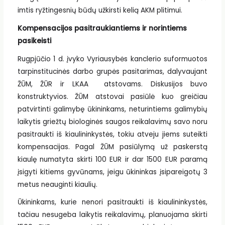
imtis ryžtingesnių būdų užkirsti kelią AKM plitimui.
Kompensacijos pasitraukiantiems ir norintiems
pasikeisti
Rugpjūčio 1 d. įvyko Vyriausybės kanclerio suformuotos
tarpinstitucinės darbo grupės pasitarimas, dalyvaujant
ŽŪM, ŽŪR ir LKAA atstovams. Diskusijos buvo
konstruktyvios. ŽŪM atstovai pasiūlė kuo greičiau
patvirtinti galimybę ūkininkams, neturintiems galimybių
laikytis griežtų biologinės saugos reikalavimų savo noru
pasitraukti iš kiaulininkystės, tokiu atveju jiems suteikti
kompensacijas. Pagal ŽŪM pasiūlymą už paskerstą
kiaulę numatyta skirti 100 EUR ir dar 1500 EUR paramą
įsigyti kitiems gyvūnams, jeigu ūkininkas įsipareigotų 3
metus neauginti kiaulių.
Ūkininkams, kurie nenori pasitraukti iš kiaulininkystės,
tačiau nesugeba laikytis reikalavimų, planuojama skirti