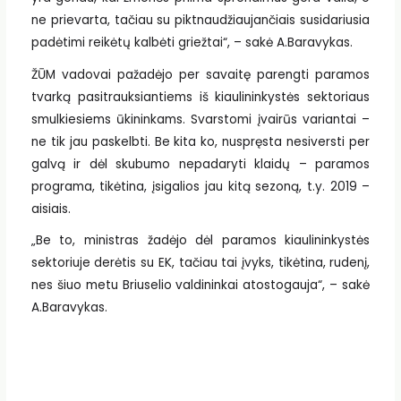
ne prievarta, tačiau su piktnaudžiaujančiais susidariusia
padėtimi reikėtų kalbėti griežtai“, – sakė A.Baravykas.
ŽŪM vadovai pažadėjo per savaitę parengti paramos
tvarką pasitrauksiantiems iš kiaulininkystės sektoriaus
smulkiesiems ūkininkams. Svarstomi įvairūs variantai –
ne tik jau paskelbti. Be kita ko, nuspręsta nesiversti per
galvą ir dėl skubumo nepadaryti klaidų – paramos
programa, tikėtina, įsigalios jau kitą sezoną, t.y. 2019 –
aisiais.
„Be to, ministras žadėjo dėl paramos kiaulininkystės
sektoriuje derėtis su EK, tačiau tai įvyks, tikėtina, rudenį,
nes šiuo metu Briuselio valdininkai atostogauja“, – sakė
A.Baravykas.