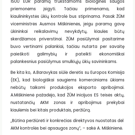
1500 EUR paramą trūkstamoms biologinės saugos
priemonėms įsigyti. Tačiau primenama, kad
kiaulininkystės ūkių kontrolė bus stiprinama. Pasak ŽŪM
viceministrės Ausmos Miškinienės, jeigu paramą gavę
ūkininkai reikalavimų nevykdytų, kiaulės būtų
skerdžiamos priverstinai. ŽŪM pasiūlymai pasitarime
buvo vertinami palankiai, tačiau nutarta per savaitę
paieškoti galimybių ir pateikti ekonomiškai
palankesnius pasiūlymus smulkiųjų ūkių savininkams.
Be kita ko, A.Baravykas siūlė derėtis su Europos Komisija
(EK), kad biologiškai saugiems komerciniams ūkiams
nebūtų taikomi produkcijos eksporto apribojimai.
A.Miškinienė pažadėjo, kad ŽŪM inicijuos ES teisės aktų,
nustatančių AKM zonas ir apribojimus prekybai
kiaulėmis bei kitais produktais, peržiūrą.
„Būtina peržiūrėti ir konkrečias direktyvos nuostatas dėl
AKM kontrolės bei apsaugos zonų“, – sakė A. Miškinienė.