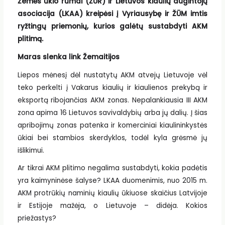
Žemės ūkio rūmai (ŽŪR) ir Lietuvos kiaulių augintojų
asociacija (LKAA) kreipėsi į Vyriausybę ir ŽŪM imtis
ryžtingų priemonių, kurios galėtų sustabdyti AKM
plitimą.
Maras slenka link Žemaitijos
Liepos mėnesį dėl nustatytų AKM atvejų Lietuvoje vėl
teko perkelti į Vakarus kiaulių ir kiaulienos prekybą ir
eksportą ribojančias AKM zonas. Nepalankiausia III AKM
zona apima 16 Lietuvos savivaldybių arba jų dalių. Į šias
apribojimų zonas patenka ir komerciniai kiaulininkystės
ūkiai bei stambios skerdyklos, todėl kyla grėsmė jų
išlikimui.
Ar tikrai AKM plitimo negalima sustabdyti, kokia padėtis
yra kaimyninėse šalyse? LKAA duomenimis, nuo 2015 m.
AKM protrūkių naminių kiaulių ūkiuose skaičius Latvijoje
ir Estijoje mažėja, o Lietuvoje – didėja. Kokios
priežastys?