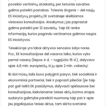
poveikio vertinimų ataskaitą, per keturias savaites
galima pateikti pastabas. Tolesnis žingsnis – dėl naujų
ES iniciatyvų projektų EK svetainėje skelbiamos
viešosios konsultacijos. Atsakymus į jas paprastai
galima pateikti per 12 savaičių. Taip EK renka
informaciją, kurios pagrindu vertinamos galimos naujos
ES iniciatyvos.
Teisėkūroje yra labai aktyvios senosios šalys narės.
Pvz., EK konsultacijose dėl vasaros laiko, kurios vyko
pernai vasarą (liepos 4 d. – rugpjūčio 16 d.), dalyvavo
apie 4,6 mln. europiečių, iš jų apie 2 mln. vokiečių!
Iki šiol mūsų šalis buvo palyginti pasyvi, tiek socialiniai ir
ekonominiai partneriai, tiek ir paprasti piliečiai (jie taip
pat gali teikti EK pasiūlymus, dalyvauti apklausose bei
konsultacijose, kiekviename teisės aktų kūrimo etape;
sudaryta galimybė pareikšti nuomonę taip pat ir apie
jau įsigaliojusius teisės aktus, tam skirta svetainė