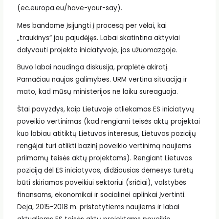
(ec.europa.eu/have-your-say).
Mes bandome įsijungti į procesą per vėlai, kai
„traukinys“ jau pajudėjęs. Labai skatintina aktyviai
dalyvauti projekto iniciatyvoje, jos užuomazgoje.
Buvo labai naudinga diskusija, praplėtė akiratį.
Pamačiau naujas galimybes. URM vertina situaciją ir
mato, kad mūsų ministerijos ne laiku sureaguoja.
Štai pavyzdys, kaip Lietuvoje atliekamas ES iniciatyvų
poveikio vertinimas (kad rengiami teisės aktų projektai
kuo labiau atitiktų Lietuvos interesus, Lietuvos pozicijų
rengėjai turi atlikti bazinį poveikio vertinimą naujiems
priimamų teisės aktų projektams). Rengiant Lietuvos
poziciją dėl ES iniciatyvos, didžiausias dėmesys turėtų
būti skiriamas poveikiui sektoriui (sričiai), valstybės
finansams, ekonomikai ir socialinei aplinkai įvertinti.
Deja, 2015-2018 m. pristatytiems naujiems ir labai