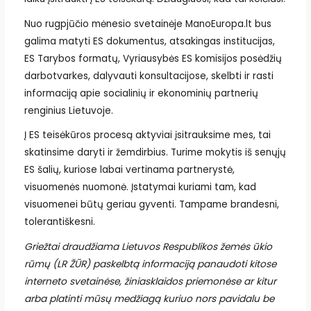
Nuo rugpjūčio mėnesio svetainėje ManoEuropa.lt bus
galima matyti ES dokumentus, atsakingas institucijas,
ES Tarybos formatų, Vyriausybės ES komisijos posėdžių
darbotvarkes, dalyvauti konsultacijose, skelbti ir rasti
informaciją apie socialinių ir ekonominių partnerių
renginius Lietuvoje.
Į ES teisėkūros procesą aktyviai įsitrauksime mes, tai
skatinsime daryti ir žemdirbius. Turime mokytis iš senųjų
ES šalių, kuriose labai vertinama partnerystė,
visuomenės nuomonė. Įstatymai kuriami tam, kad
visuomenei būtų geriau gyventi. Tampame brandesni,
tolerantiškesni.
Griežtai draudžiama Lietuvos Respublikos žemės ūkio
rūmų (LR ŽŪR) paskelbtą informaciją panaudoti kitose
interneto svetainėse, žiniasklaidos priemonėse ar kitur
arba platinti mūsų medžiagą kuriuo nors pavidalu be