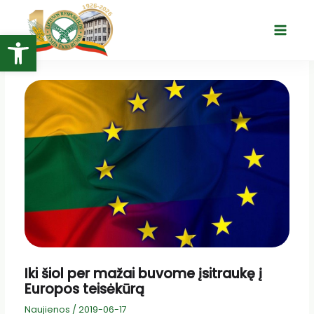
Pereiti
prie
Open toolbar
Main
turinio
Menu
Iki šiol per mažai buvome įsitraukę į
Europos teisėkūrą
Naujienos
/
2019-06-17