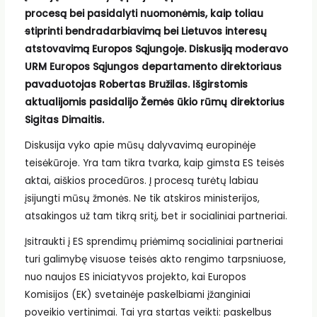
procesą bei pasidalyti nuomonėmis, kaip toliau
s
tiprinti bendradarbiavimą bei Lietuvos interesų
atstovavimą Europos Sąjungoje. Diskusiją moderavo
URM Europos Sąjungos departamento direktoriaus
pavaduotojas Robertas Bružilas. Išgirstomis
aktualijomis pasidalijo Žemės ūkio rūmų direktorius
Sigitas Dimaitis.
Diskusija vyko apie mūsų dalyvavimą europinėje
teisėkūroje. Yra tam tikra tvarka, kaip gimsta ES teisės
aktai, aiškios procedūros. Į procesą turėtų labiau
įsijungti mūsų žmonės. Ne tik atskiros ministerijos,
atsakingos už tam tikrą sritį, bet ir socialiniai partneriai.
Įsitraukti į ES sprendimų priėmimą socialiniai partneriai
turi galimybę visuose teisės akto rengimo tarpsniuose,
nuo naujos ES iniciatyvos projekto, kai Europos
Komisijos (EK) svetainėje paskelbiami įžanginiai
poveikio vertinimai. Tai yra startas veikti: paskelbus