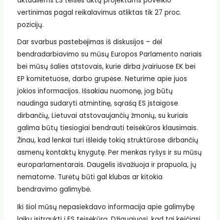
aktualiems ES teisės aktų projektams poveikio
vertinimas pagal reikalavimus atliktas tik 27 proc.
pozicijų.
Dar svarbus pastebėjimas iš diskusijos – dėl
bendradarbiavimo su mūsų Europos Parlamento nariais
bei mūsų šalies atstovais, kurie dirba įvairiuose EK bei
EP komitetuose, darbo grupėse. Neturime apie juos
jokios informacijos. Išsakiau nuomonę, jog būtų
naudinga sudaryti atmintinę, sąrašą ES įstaigose
dirbančių, Lietuvai atstovaujančių žmonių, su kuriais
galima būtų tiesiogiai bendrauti teisėkūros klausimais.
Žinau, kad lenkai turi išleidę tokią struktūrose dirbančių
asmenų kontaktų knygutę. Per menkas ryšys ir su mūsų
europarlamentarais. Daugelis išvažiuoja ir prapuola, jų
nematome. Turėtų būti gal klubas ar kitokia
bendravimo galimybė.
Iki šiol mūsų nepasiekdavo informacija apie galimybę
laiku įsitraukti į ES teisėkūrą. Džiaugiuosi, kad tai keičiasi.