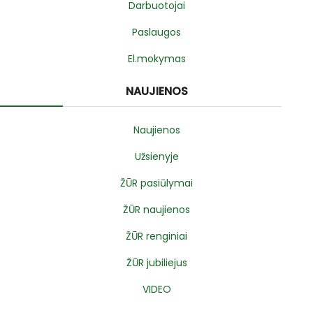
Darbuotojai
Paslaugos
El.mokymas
NAUJIENOS
Naujienos
Užsienyje
ŽŪR pasiūlymai
ŽŪR naujienos
ŽŪR renginiai
ŽŪR jubiliejus
VIDEO