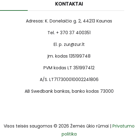
KONTAKTAI
Adresas: K. Donelaičio g. 2, 44213 Kaunas
Tel. + 370 37 400351
El. p. zur@zur.lt
Įm. kodas 135199748
PVM kodas LT 351997412
A/S. LT717300010002241806
AB Swedbank bankas, banko kodas 73000
Visos teisės saugomos © 2026 Žemės ūkio rūmai |
Privatumo
politika