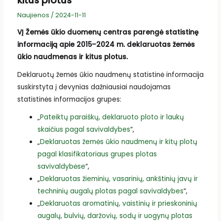
kitus plotus
Naujienos
/
2024-11-11
VĮ Žemės ūkio duomenų centras parengė statistinę
informaciją apie 2015–2024 m. deklaruotas žemės
ūkio naudmenas ir kitus plotus.
Deklaruotų žemės ūkio naudmenų statistinė informacija
suskirstyta į devynias dažniausiai naudojamas
statistinės informacijos grupes:
„
Pateiktų paraiškų, deklaruoto ploto ir laukų
skaičius pagal savivaldybes
“,
„
Deklaruotas žemės ūkio naudmenų ir kitų plotų
pagal klasifikatoriaus grupes plotas
savivaldybėse
“,
„
Deklaruotas žieminių, vasarinių, ankštinių javų ir
techninių augalų plotas pagal savivaldybes
“,
„
Deklaruotas aromatinių, vaistinių ir prieskoninių
augalų, bulvių, daržovių, sodų ir uogynų plotas