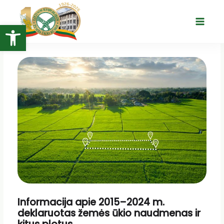
Pereiti
prie
Open toolbar
Main
turinio
Menu
Informacija apie 2015–2024 m.
deklaruotas žemės ūkio naudmenas ir