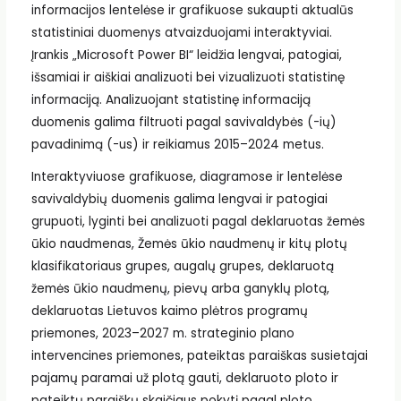
informacijos lentelėse ir grafikuose sukaupti aktualūs
statistiniai duomenys atvaizduojami interaktyviai.
Įrankis „Microsoft Power BI“ leidžia lengvai, patogiai,
išsamiai ir aiškiai analizuoti bei vizualizuoti statistinę
informaciją. Analizuojant statistinę informaciją
duomenis galima filtruoti pagal savivaldybės (-ių)
pavadinimą (-us) ir reikiamus 2015–2024 metus.
Interaktyviuose grafikuose, diagramose ir lentelėse
savivaldybių duomenis galima lengvai ir patogiai
grupuoti, lyginti bei analizuoti pagal deklaruotas žemės
ūkio naudmenas, Žemės ūkio naudmenų ir kitų plotų
klasifikatoriaus grupes, augalų grupes, deklaruotą
žemės ūkio naudmenų, pievų arba ganyklų plotą,
deklaruotas Lietuvos kaimo plėtros programų
priemones, 2023–2027 m. strateginio plano
intervencines priemones, pateiktas paraiškas susietajai
pajamų paramai už plotą gauti, deklaruoto ploto ir
pateiktų paraiškų skaičiaus pokytį pagal ploto