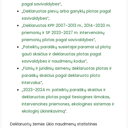
pagal savivaldybes
“,
„
Deklaruotas pievų arba ganyklų plotas pagal
savivaldybes
“,
„
Deklaruotas KPP 2007–2013 m., 2014–2020 m.
priemonių ir SP 2023–2027 m. intervencinių
priemonių plotas pagal savivaldybes
“,
„
Pateiktų paraiškų susietajai paramai už plotą
gauti skaičius ir deklaruotas plotas pagal
savivaldybes ir naudmenų kodus
“,
„
Fizinių ir juridinių asmenų deklaruotas plotas ir
paraiškų skaičius pagal deklaruoto ploto
intervalus
“,
„
2023–2024 m. pateiktų paraiškų skaičius ir
deklaruotas plotas pagal tiesiogines išmokas,
intervencines priemones, ekologines sistemas ir
ekologinį ūkininkavimą
“.
Deklaruotų žemės ūkio naudmenų statistinės