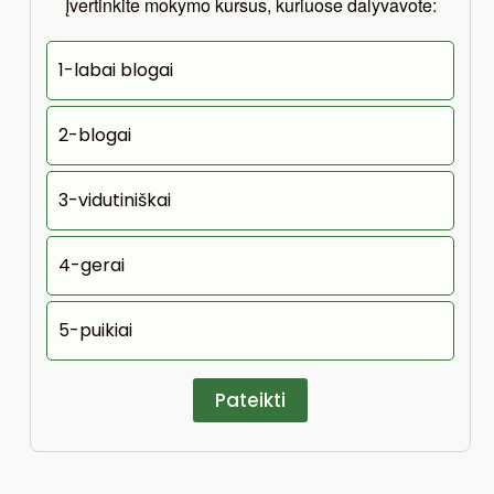
Įvertinkite mokymo kursus, kuriuose dalyvavote:
1-labai blogai
2-blogai
3-vidutiniškai
4-gerai
5-puikiai