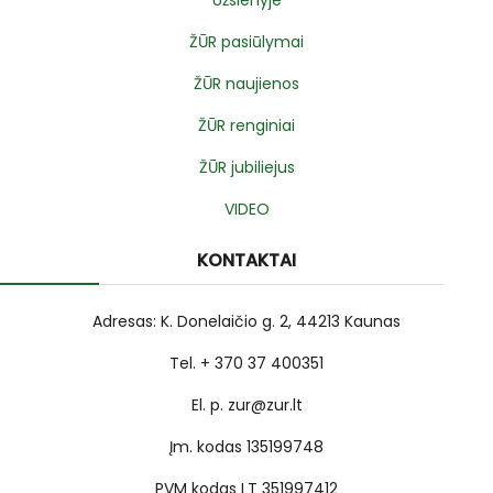
ŽŪR pasiūlymai
ŽŪR naujienos
ŽŪR renginiai
ŽŪR jubiliejus
VIDEO
KONTAKTAI
Adresas: K. Donelaičio g. 2, 44213 Kaunas
Tel. + 370 37 400351
El. p. zur@zur.lt
Įm. kodas 135199748
PVM kodas LT 351997412