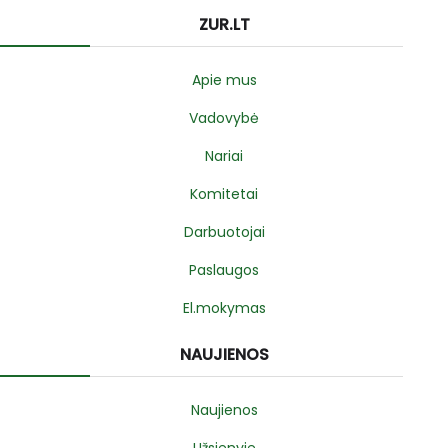
ZUR.LT
Apie mus
Vadovybė
Nariai
Komitetai
Darbuotojai
Paslaugos
El.mokymas
NAUJIENOS
Naujienos
Užsienyje