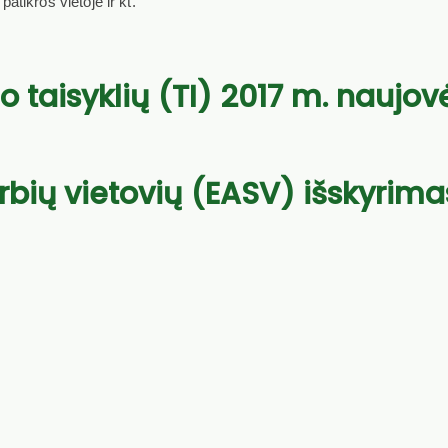
tikros vietoje ir kt.
 taisykl
i
ų (TI)
201
7
m.
naujov
rbių vietovių (EASV) išskyrimas