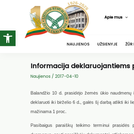
Pereiti
prie
Apie mus
turinio
Open toolbar
NAUJIENOS
UŽSIENYJE
ŽŪR
Informacija deklaruojantiems 
Naujienos
/
2017-04-10
Balandžio 10 d. prasidėjo žemės ūkio naudmenų ir 
deklaruoti iki birželio 6 d., galės šį darbą atlikti 
mažinama 1 proc.
Pasibaigus paraiškų teikimo terminui prasidės 