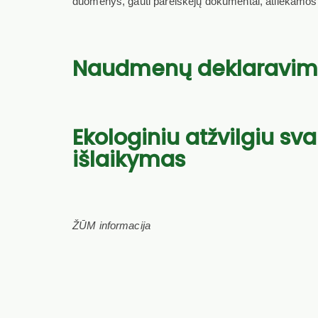
duomenys, gauti pareiškėjų dokumentai, atliekamos pa
Naudmenų deklaravimo
Ekologiniu atžvilgiu sva
išlaikymas
ŽŪM informacija