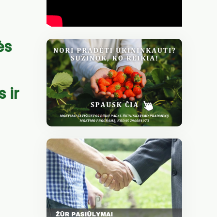
ės
 ir