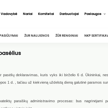
Vadovybė
Nariai
Komitetai
Darbuotojai
Paslaugos
 PASIŪLYMAI
ŽUR NAUJIENOS
ŽŪR RENGINIAI
NKP SERTIFIKA
pasėlius
pasėlių deklaravimas, kuris vyks iki birželio 6 d. Ūkininkai, ne
iki liepos 1 d. , tačiau už kiekvieną uždelstą dieną galutinė paramos 
pateiktų paraiškų administravimo procesas: bus nagrinėjami p