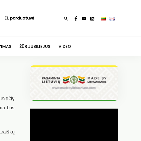
El. parduotuvė
Paieška
VIMAS
ŽŪR JUBILIEJUS
VIDEO
suspėję
suma bus
araiškų