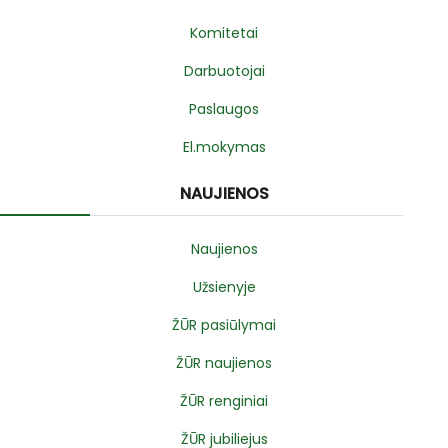
Komitetai
Darbuotojai
Paslaugos
El.mokymas
NAUJIENOS
Naujienos
Užsienyje
ŽŪR pasiūlymai
ŽŪR naujienos
ŽŪR renginiai
ŽŪR jubiliejus