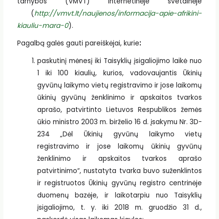
tarnybos (VMVT) internetinėje svetainėje
(
http://vmvt.lt/naujienos/informacija-apie-afrikini-
kiauliu-mara-0
).
Pagalbą galės gauti pareiškėjai, kurie
:
paskutinį mėnesį iki Taisyklių įsigaliojimo laikė nuo
1 iki 100 kiaulių, kurios, vadovaujantis Ūkinių
gyvūnų laikymo vietų registravimo ir jose laikomų
ūkinių gyvūnų ženklinimo ir apskaitos tvarkos
aprašo, patvirtinto Lietuvos Respublikos žemės
ūkio ministro 2003 m. birželio 16 d. įsakymu Nr. 3D-
234 „Dėl Ūkinių gyvūnų laikymo vietų
registravimo ir jose laikomų ūkinių gyvūnų
ženklinimo ir apskaitos tvarkos aprašo
patvirtinimo“, nustatyta tvarka buvo suženklintos
ir registruotos Ūkinių gyvūnų registro centrinėje
duomenų bazėje, ir laikotarpiu nuo Taisyklių
įsigaliojimo, t. y. iki 2018 m. gruodžio 31 d.,