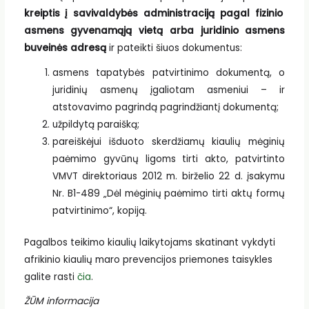
kreiptis į savivaldybės administraciją pagal fizinio
asmens gyvenamąją vietą arba juridinio asmens
buveinės adresą
ir pateikti šiuos dokumentus:
asmens tapatybės patvirtinimo dokumentą, o
juridinių asmenų įgaliotam asmeniui – ir
atstovavimo pagrindą pagrindžiantį dokumentą;
užpildytą paraišką;
pareiškėjui išduoto skerdžiamų kiaulių mėginių
paėmimo gyvūnų ligoms tirti akto, patvirtinto
VMVT direktoriaus 2012 m. birželio 22 d. įsakymu
Nr. B1-489 „Dėl mėginių paėmimo tirti aktų formų
patvirtinimo“, kopiją.
Pagalbos teikimo kiaulių laikytojams skatinant vykdyti
afrikinio kiaulių maro prevencijos priemones taisykles
galite rasti
čia
.
ŽŪM informacija