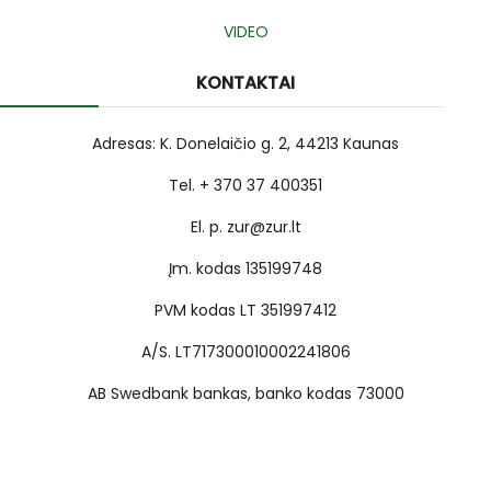
VIDEO
KONTAKTAI
Adresas: K. Donelaičio g. 2, 44213 Kaunas
Tel. + 370 37 400351
El. p. zur@zur.lt
Įm. kodas 135199748
PVM kodas LT 351997412
A/S. LT717300010002241806
AB Swedbank bankas, banko kodas 73000