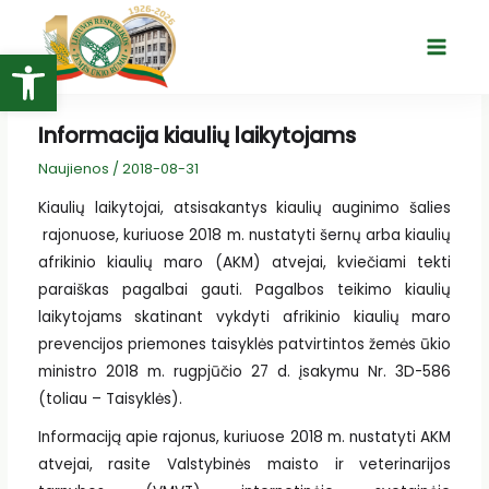
Pereiti
prie
Open toolbar
Main
turinio
Menu
Informacija kiaulių laikytojams
Naujienos
/
2018-08-31
Kiaulių laikytojai, atsisakantys kiaulių auginimo šalies
rajonuose, kuriuose 2018 m. nustatyti šernų arba kiaulių
afrikinio kiaulių maro (AKM) atvejai, kviečiami tekti
paraiškas pagalbai gauti. Pagalbos teikimo kiaulių
laikytojams skatinant vykdyti afrikinio kiaulių maro
prevencijos priemones taisyklės patvirtintos žemės ūkio
ministro 2018 m. rugpjūčio 27 d. įsakymu Nr. 3D-586
(toliau – Taisyklės).
Informaciją apie rajonus, kuriuose 2018 m. nustatyti AKM
atvejai, rasite Valstybinės maisto ir veterinarijos