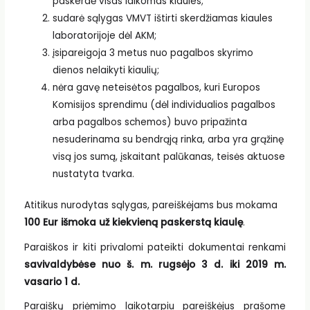
paskerdė visas laikomas kiaules;
sudarė sąlygas VMVT ištirti skerdžiamas kiaules
laboratorijoje dėl AKM;
įsipareigoja 3 metus nuo pagalbos skyrimo
dienos nelaikyti kiaulių;
nėra gavę neteisėtos pagalbos, kuri Europos
Komisijos sprendimu (dėl individualios pagalbos
arba pagalbos schemos) buvo pripažinta
nesuderinama su bendrąją rinka, arba yra grąžinę
visą jos sumą, įskaitant palūkanas, teisės aktuose
nustatyta tvarka.
Atitikus nurodytas sąlygas, pareiškėjams bus mokama
100 Eur išmoka už kiekvieną paskerstą kiaulę
.
Paraiškos ir kiti privalomi pateikti dokumentai renkami
savivaldybėse nuo š. m. rugsėjo 3 d. iki 2019 m.
vasario 1 d.
Paraiškų priėmimo laikotarpiu pareiškėjus prašome